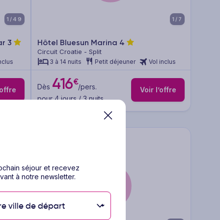
1/49
1/7
ar
3
Hôtel Bluesun Marina
4
Circuit Croatie - Split
nclus
3 à 14 nuits
Petit déjeuner
Vol inclus
416
€
Dès
/pers.
’offre
Voir l’offre
pour 4 jours / 3 nuits
rochain séjour et recevez
vant à notre newsletter.
re ville de départ