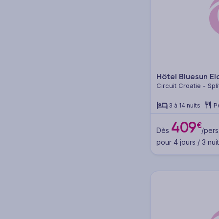
Destination
Croatie (52)
Dubrovnik (22)
Hôtel Bluesun E
Circuit Croatie - Spli
Split (29)
3 à 14 nuits
P
409
€
Dès
/pers
Pension
pour 4 jours / 3 nui
Tout compris (6)
Pension complète (3)
Demi-pension (6)
Petit déjeuner (29)