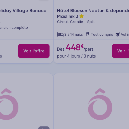
oliday Village Bonaca
Hôtel Bluesun Neptun & depand
Maslinik
3
t
Circuit Croatie - Split
ension complète
3 à 14 nuits
Tout compris
Vol i
448
€
.
Dès
/pers.
Voir l’offre
Voir l
ts
pour 4 jours / 3 nuits