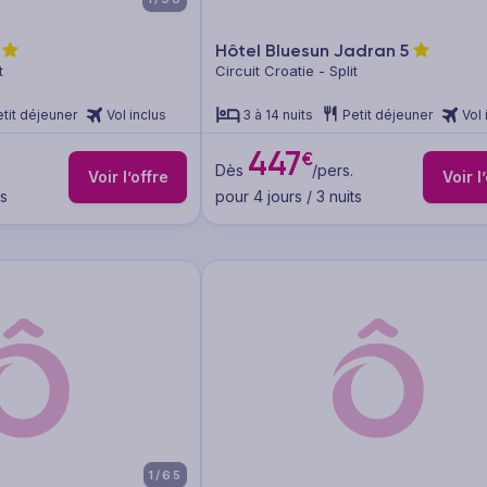
Hôtel Bluesun Jadran
5
t
Circuit Croatie - Split
tit déjeuner
Vol inclus
3 à 14 nuits
Petit déjeuner
Vol 
447
€
.
Dès
/pers.
Voir l’offre
Voir l
ts
pour 4 jours / 3 nuits
1/65