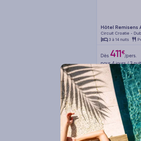
City Trips (1)
Famille (10)
Hôtel Remisens 
Îles (5)
Circuit Croatie - Du
3 à 14 nuits
P
Voir plus
411
€
Dès
/pers.
pour 4 jours / 3 nui
Points forts
Plage en accès direct (28)
Piscine (48)
Animateur(s) francophone(s)
(2)
Club enfants (12)