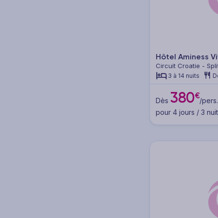
Type de voyage
Séjours (48)
Hôtels (46)
Hôtel Aminess V
Circuit Croatie - Spli
Clubs (2)
3 à 14 nuits
D
Circuits (3)
380
€
Dès
/pers.
Circuits en groupe (2)
pour 4 jours / 3 nui
Autotours (1)
Croisières (1)
Thématique
Mer - Plage (48)