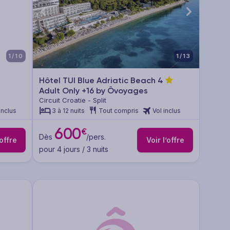
1/10
1/13
Hôtel TUI Blue Adriatic Beach
4
Adult Only +16 by Ôvoyages
Circuit Croatie - Split
inclus
3 à 12 nuits
Tout compris
Vol inclus
600
€
Dès
/pers.
’offre
Voir l’offre
pour 4 jours / 3 nuits