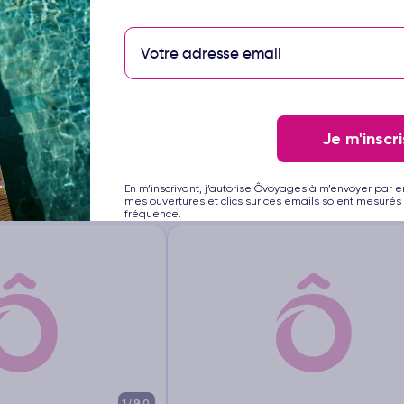
1/16
liday Village Afrodita
Hôtel Olympia
4
Circuit Croatie - Split
t
etit déjeuner
Vol inclus
3 à 14 nuits
Petit déjeuner
Vol 
428
Je m'inscri
€
Dès
/pers.
Voir l’offre
Voir l
ts
pour 4 jours / 3 nuits
En m’inscrivant, j’autorise Ôvoyages à m’envoyer par e
mes ouvertures et clics sur ces emails soient mesurés 
fréquence.
1/90