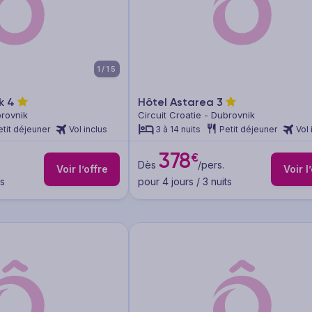
1/15
rk
4
Hôtel Astarea
3
brovnik
Circuit Croatie - Dubrovnik
etit déjeuner
Vol inclus
3 à 14 nuits
Petit déjeuner
Vol 
378
€
Dès
/pers.
Voir l’offre
Voir l
ts
pour 4 jours / 3 nuits