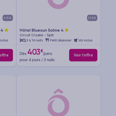
1/50
1/20
k
4
Hôtel Bluesun Soline
4
Circuit Croatie - Split
inclus
3 à 14 nuits
Petit déjeuner
Vol inclus
403
€
Dès
/pers.
’offre
Voir l’offre
pour 4 jours / 3 nuits