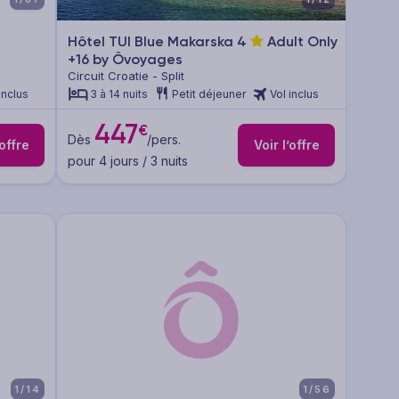
Hôtel TUI Blue Makarska
4
Adult Only
+16 by Ôvoyages
Circuit Croatie - Split
inclus
3 à 14 nuits
Petit déjeuner
Vol inclus
447
€
Dès
/pers.
’offre
Voir l’offre
pour 4 jours / 3 nuits
1/14
1/56