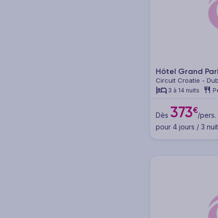
Sans repas (hébergement
seul) (2)
Pension selon programme (4)
Hôtel Grand Pa
Circuit Croatie - Du
Catégorie
3 à 14 nuits
P
373
5* (6)
€
Dès
/pers.
pour 4 jours / 3 nui
4* (36)
3* (6)
2* (1)
Autre (3)