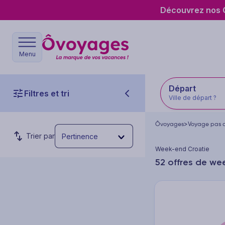
Découvrez nos O
Menu
Départ
Filtres et tri
Ville de départ ?
Ôvoyages
>
Voyage pas c
Trier par
Pertinence
Week-end Croatie
52 offres de we
Budget par personne
Prix min.
Prix max.