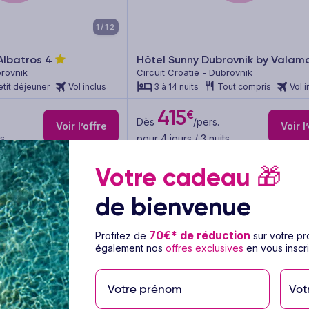
1/12
Albatros
4
Hôtel Sunny Dubrovnik by Valam
brovnik
Circuit Croatie - Dubrovnik
etit déjeuner
Vol inclus
3 à 14 nuits
Tout compris
Vol i
415
€
Dès
/pers.
Voir l’offre
Voir l
ts
pour 4 jours / 3 nuits
Votre cadeau
🎁
de bienvenue
70€* de réduction
Profitez de
sur votre p
également nos
offres exclusives
en vous inscri
Vot