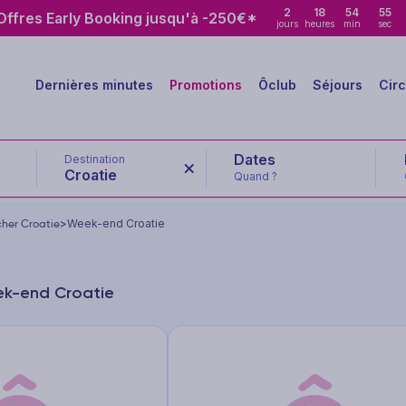
2
18
54
54
ffres Early Booking jusqu'à -250€*
jours
heures
min
sec
Dernières minutes
Promotions
Ôclub
Séjours
Circ
Destination
Croatie
Quand ?
her Croatie
>
Week-end Croatie
ek-end Croatie