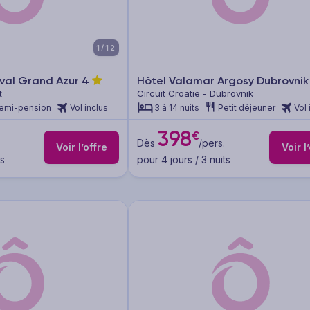
1/12
ival Grand Azur
4
Hôtel Valamar Argosy Dubrovni
t
Circuit Croatie - Dubrovnik
emi-pension
Vol inclus
3 à 14 nuits
Petit déjeuner
Vol 
398
€
Dès
/pers.
Voir l’offre
Voir l
ts
pour 4 jours / 3 nuits