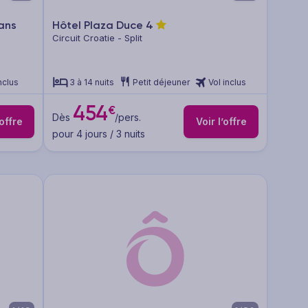
ans
Hôtel Plaza Duce
4
Circuit Croatie - Split
nclus
3 à 14 nuits
Petit déjeuner
Vol inclus
454
€
Dès
/pers.
’offre
Voir l’offre
pour 4 jours / 3 nuits