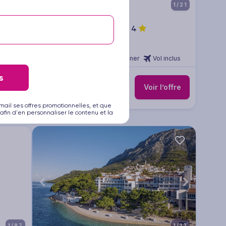
1/10
1/21
Boutique Hôtel Noemia
4
Circuit Croatie - Split
inclus
3 à 14 nuits
Petit déjeuner
Vol inclus
439
s
€
Dès
/pers.
’offre
Voir l’offre
pour 4 jours / 3 nuits
mail ses offres promotionnelles, et que
afin d'en personnaliser le contenu et la
1/87
1/12