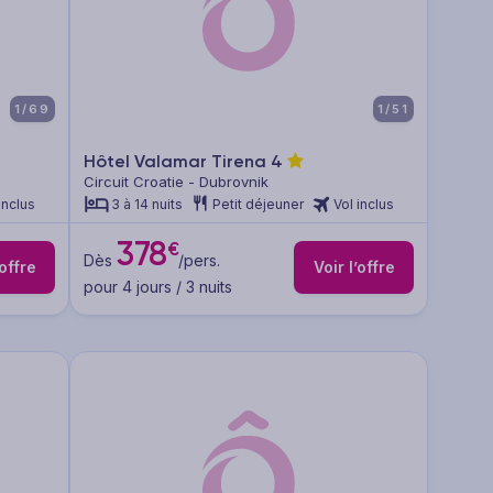
1/69
1/51
Hôtel Valamar Tirena
4
Circuit Croatie - Dubrovnik
inclus
3 à 14 nuits
Petit déjeuner
Vol inclus
378
€
Dès
/pers.
’offre
Voir l’offre
pour 4 jours / 3 nuits