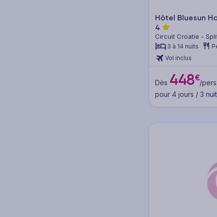
Hôtel Bluesun H
4
Circuit Croatie - Spli
3 à 14 nuits
P
Vol inclus
448
€
Dès
/pers
pour 4 jours / 3 nui