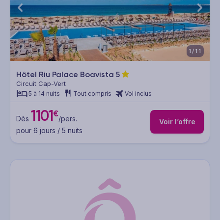
1/11
Hôtel Riu Palace Boavista
5
Circuit Cap-Vert
5 à 14 nuits
Tout compris
Vol inclus
1101
€
Dès
/pers.
Voir l’offre
pour 6 jours / 5 nuits