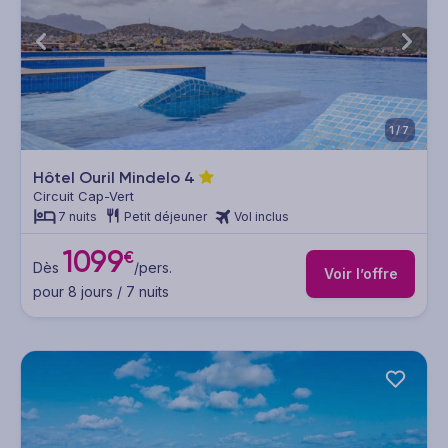
1/7
Hôtel Ouril Mindelo
4
Circuit Cap-Vert
7 nuits
Petit déjeuner
Vol inclus
1099
€
Dès
/pers.
Voir l’offre
pour 8 jours / 7 nuits