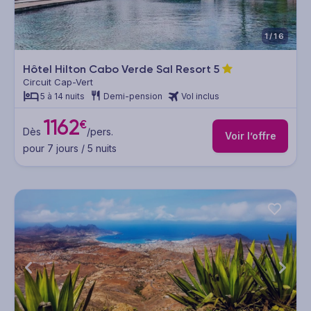
1/16
Hôtel Hilton Cabo Verde Sal Resort
5
Circuit Cap-Vert
5 à 14 nuits
Demi-pension
Vol inclus
1162
€
Dès
/pers.
Voir l’offre
pour 7 jours / 5 nuits