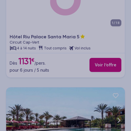
1/18
Hôtel Riu Palace Santa Maria
5
Circuit Cap-Vert
4 à 14 nuits
Tout compris
Vol inclus
1131
€
Dès
/pers.
Voir l’offre
pour 6 jours / 5 nuits