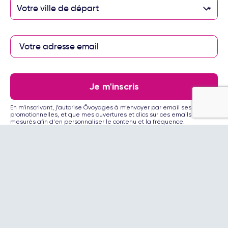
Votre ville de départ
Paiement sécurisé
Je m'inscris
Paiement en 3 ou 4
En m’inscrivant, j’autorise Ôvoyages à m’envoyer par email ses offres
fois par carte
promotionnelles, et que mes ouvertures et clics sur ces emails soient
bancaire avec
mesurés afin d'en personnaliser le contenu et la fréquence.
notre partenaire
Floa
Les partenaires Ôvoyages