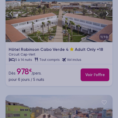
1/10
Hôtel Robinson Cabo Verde
4
Adult Only +18
Circuit Cap-Vert
5 à 14 nuits
Tout compris
Vol inclus
978
€
Dès
/pers.
Voir l’offre
pour 6 jours / 5 nuits