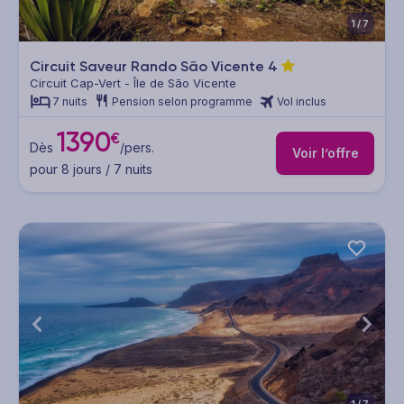
1/7
Circuit Saveur Rando São Vicente
4
Circuit Cap-Vert - Île de São Vicente
7 nuits
Pension selon programme
Vol inclus
1390
€
Dès
/pers.
Voir l’offre
pour 8 jours / 7 nuits