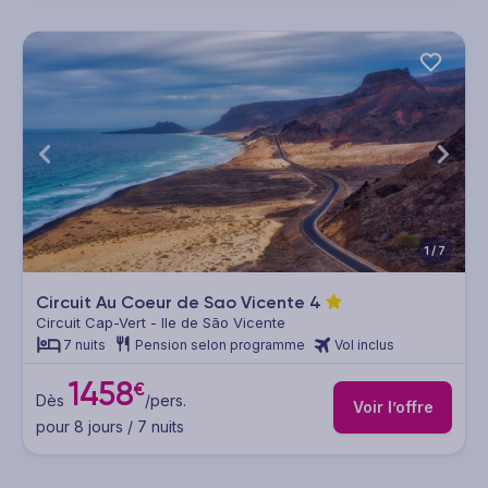
1/7
Circuit Au Coeur de Sao Vicente
4
Circuit Cap-Vert - Ile de São Vicente
7 nuits
Pension selon programme
Vol inclus
1458
€
Dès
/pers.
Voir l’offre
pour 8 jours / 7 nuits