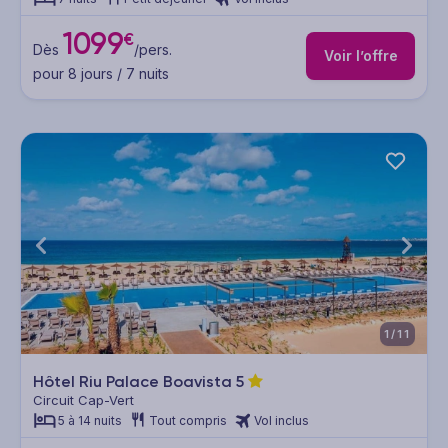
1099
€
Dès
/pers.
Voir l’offre
pour 8 jours / 7 nuits
1/11
Hôtel Riu Palace Boavista
5
Circuit Cap-Vert
5 à 14 nuits
Tout compris
Vol inclus