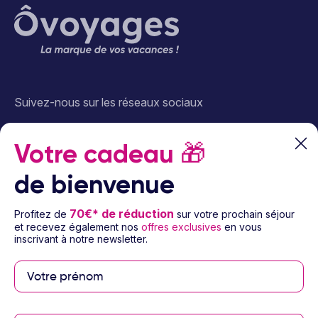
Suivez-nous sur les réseaux sociaux
Votre cadeau
🎁
de bienvenue
70€* de réduction
Profitez de
sur votre prochain séjour
À propos d’Ôvoyages
et recevez également nos
offres exclusives
en vous
inscrivant à notre newsletter.
Besoin d’aide
© 2026 Ôvoyages