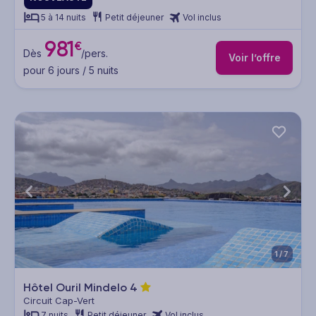
5 à 14 nuits
Petit déjeuner
Vol inclus
981
€
Dès
/pers.
Voir l’offre
pour 6 jours / 5 nuits
1/7
Hôtel Ouril Mindelo
4
Circuit Cap-Vert
7 nuits
Petit déjeuner
Vol inclus