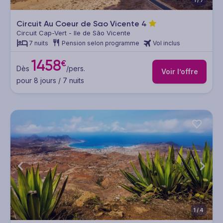
1/7
Circuit Au Coeur de Sao Vicente
4
Circuit Cap-Vert - Ile de São Vicente
7 nuits
Pension selon programme
Vol inclus
1458
€
Dès
/pers.
Voir l’offre
pour 8 jours / 7 nuits
1/4