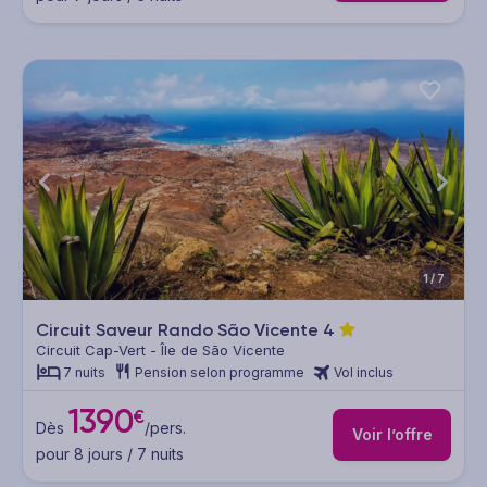
1/7
Circuit Saveur Rando São Vicente
4
Circuit Cap-Vert - Île de São Vicente
7 nuits
Pension selon programme
Vol inclus
1390
€
Dès
/pers.
Voir l’offre
pour 8 jours / 7 nuits