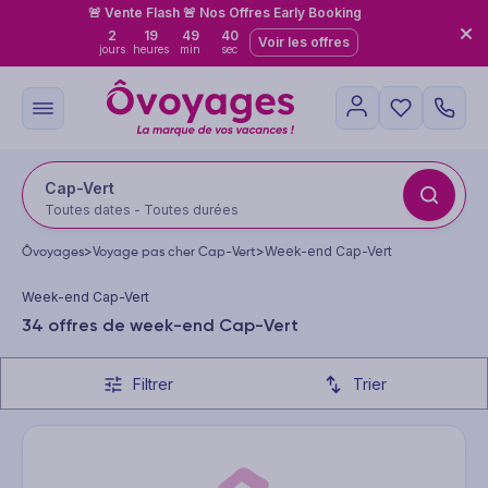
🚨 Vente Flash 🚨 Nos Offres Early Booking
2
19
49
38
Voir les offres
jours
heures
min
sec
Cap-Vert
Toutes dates - Toutes durées
Ôvoyages
>
Voyage pas cher Cap-Vert
>
Week-end Cap-Vert
Week-end Cap-Vert
34 offres de week-end Cap-Vert
Filtrer
Trier