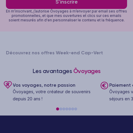
S’inscrire
En m’inscrivant, j’autorise Ôvoyages à m’envoyer par email ses offres
promotionnelles, et que mes ouvertures et clics sur ces emails
soient mesurés afin d'en personnaliser le contenu et la fréquence.
Découvrez nos offres Week-end Cap-Vert
Les avantages
Ôvoyages
Vos voyages, notre passion
Paiement e
Ôvoyages, votre créateur de souvenirs
Ôvoyages v
depuis 20 ans !
séjours en 3