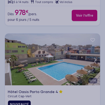
5 à 14 nuits
Tout compris
Vol inclus
978
€
Dès
/pers.
Voir l’offre
pour 6 jours / 5 nuits
1/14
Hôtel Oasis Porto Grande
4
Circuit Cap-Vert
NOUVEAUTÉ