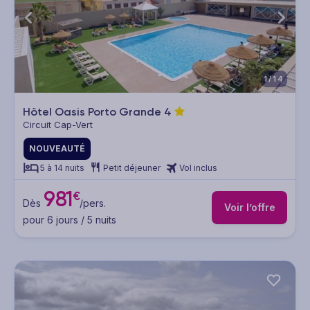
1/14
Hôtel Oasis Porto Grande
4
Circuit Cap-Vert
NOUVEAUTÉ
5 à 14 nuits
Petit déjeuner
Vol inclus
981
€
Dès
/pers.
Voir l’offre
pour 6 jours / 5 nuits