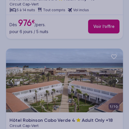
Circuit Cap-Vert
5 à 14 nuits
Tout compris
Vol inclus
976
€
Dès
/pers.
Voir l’offre
pour 6 jours / 5 nuits
1/10
Hôtel Robinson Cabo Verde
4
Adult Only +18
Circuit Cap-Vert