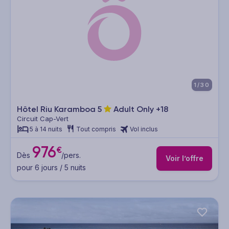
1/30
Hôtel Riu Karamboa
5
Adult Only +18
Circuit Cap-Vert
5 à 14 nuits
Tout compris
Vol inclus
976
€
Dès
/pers.
Voir l’offre
pour 6 jours / 5 nuits