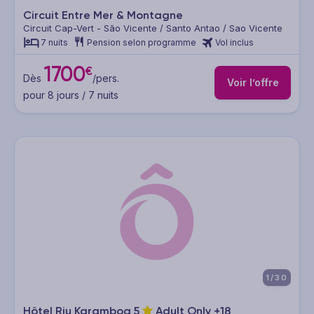
Circuit Entre Mer & Montagne
Circuit Cap-Vert - São Vicente / Santo Antao / Sao Vicente
7 nuits
Pension selon programme
Vol inclus
1700
€
Dès
/pers.
Voir l’offre
pour 8 jours / 7 nuits
1/30
Hôtel Riu Karamboa
5
Adult Only +18