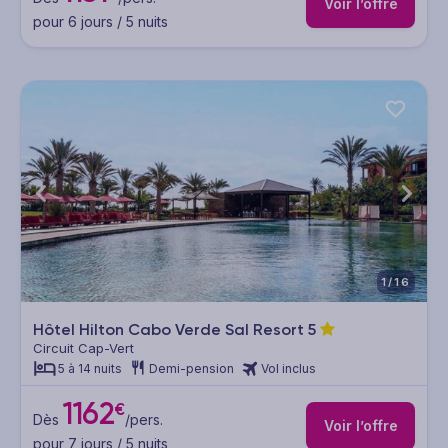
Voir l’offre
pour 6 jours / 5 nuits
1/16
Hôtel Hilton Cabo Verde Sal Resort
5
Circuit Cap-Vert
5 à 14 nuits
Demi-pension
Vol inclus
1162
€
Dès
/pers.
Voir l’offre
pour 7 jours / 5 nuits