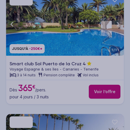
JUSQU'À
-250€*
1/11
Smart club Sol Puerto de la Cruz
4
Voyage Espagne & ses îles - Canaries - Tenerife
3 à 14 nuits
Pension complète
Vol inclus
365
€
Dès
/pers.
Voir l’offre
pour 4 jours / 3 nuits