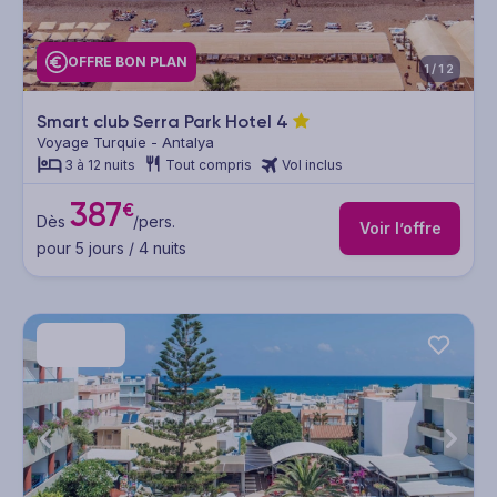
OFFRE BON PLAN
1/12
Smart club Serra Park Hotel
4
Voyage Turquie - Antalya
3 à 12 nuits
Tout compris
Vol inclus
387
€
Dès
/pers.
Voir l’offre
pour 5 jours / 4 nuits