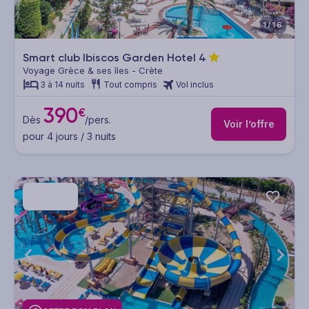
1/16
Smart club Ibiscos Garden Hotel
4
Voyage Grèce & ses îles - Crète
3 à 14 nuits
Tout compris
Vol inclus
390
€
Dès
/pers.
Voir l’offre
pour 4 jours / 3 nuits