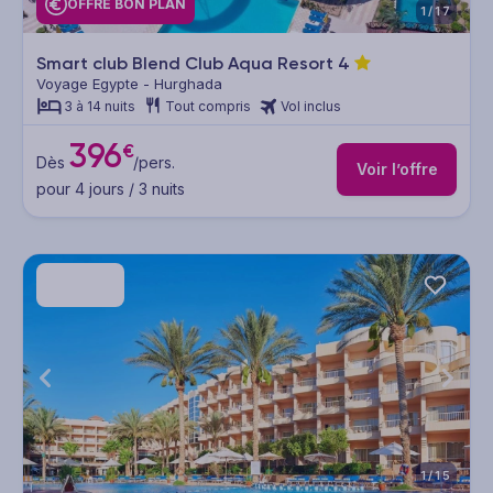
OFFRE BON PLAN
1/17
Smart club Blend Club Aqua Resort
4
Voyage Egypte - Hurghada
3 à 14 nuits
Tout compris
Vol inclus
396
€
Dès
/pers.
Voir l’offre
pour 4 jours / 3 nuits
1/15