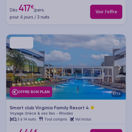
417
€
Dès
/pers.
Voir l’offre
pour 4 jours / 3 nuits
OFFRE BON PLAN
1/13
Smart club Virginia Family Resort
4
Voyage Grèce & ses îles - Rhodes
3 à 14 nuits
Tout compris
Vol inclus
€