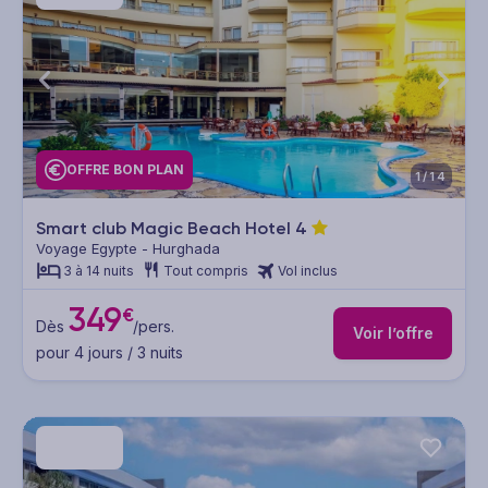
OFFRE BON PLAN
1/14
Smart club Magic Beach Hotel
4
Voyage Egypte - Hurghada
3 à 14 nuits
Tout compris
Vol inclus
349
€
Dès
/pers.
Voir l’offre
pour 4 jours / 3 nuits