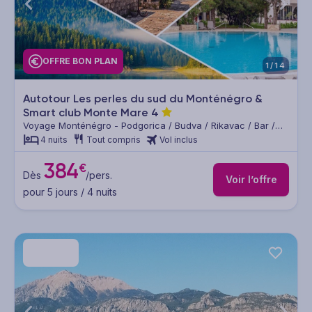
OFFRE BON PLAN
1/14
Autotour Les perles du sud du Monténégro &
Smart club Monte Mare
4
Voyage Monténégro - Podgorica / Budva / Rikavac / Bar /
Baie de Boka / Kotor / Perast / Herceg Novi / Porto
4 nuits
Tout compris
Vol inclus
Montenegro
384
€
Dès
/pers.
Voir l’offre
pour 5 jours / 4 nuits