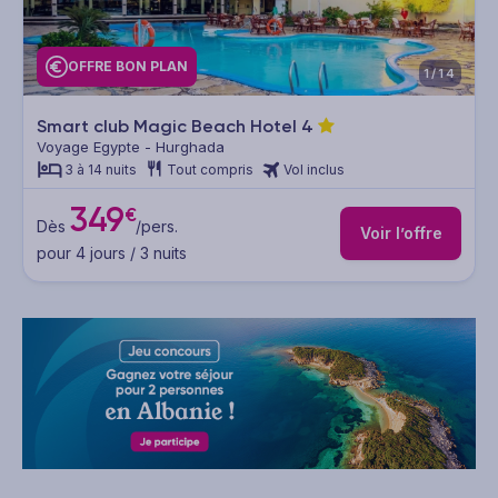
OFFRE BON PLAN
1/14
Smart club Magic Beach Hotel
4
Voyage Egypte - Hurghada
3 à 14 nuits
Tout compris
Vol inclus
349
€
Dès
/pers.
Voir l’offre
pour 4 jours / 3 nuits