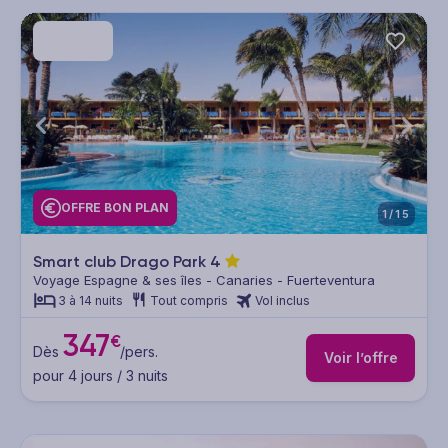
OFFRE BON PLAN
1/15
Smart club Drago Park
4
Voyage Espagne & ses îles - Canaries - Fuerteventura
3 à 14 nuits
Tout compris
Vol inclus
347
€
Dès
/pers.
Voir l’offre
pour 4 jours / 3 nuits