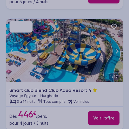
pour 5 jours / 4 nuits
1/17
Smart club Blend Club Aqua Resort
4
Voyage Egypte - Hurghada
3 à 14 nuits
Tout compris
Vol inclus
446
€
Dès
/pers.
Voir l’offre
pour 4 jours / 3 nuits