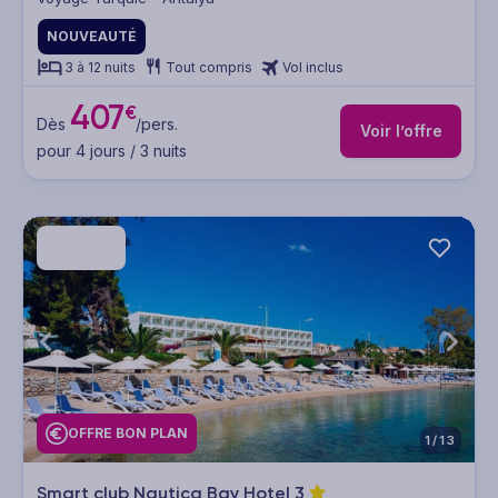
NOUVEAUTÉ
3 à 12 nuits
Tout compris
Vol inclus
407
€
Dès
/pers.
Voir l’offre
pour 4 jours / 3 nuits
OFFRE BON PLAN
1/13
Smart club Nautica Bay Hotel
3