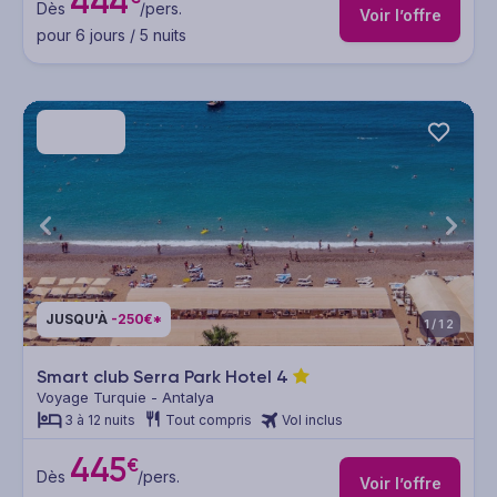
444
Dès
/pers.
Voir l’offre
pour 6 jours / 5 nuits
JUSQU'À
-250€*
1/12
Smart club Serra Park Hotel
4
Voyage Turquie - Antalya
3 à 12 nuits
Tout compris
Vol inclus
445
€
Dès
/pers.
Voir l’offre