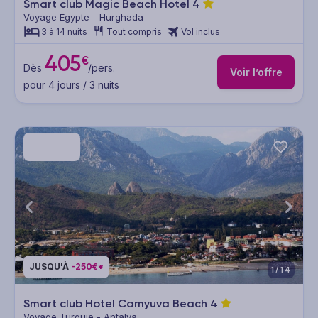
Smart club Magic Beach Hotel
4
Voyage Egypte - Hurghada
3 à 14 nuits
Tout compris
Vol inclus
405
€
Dès
/pers.
Voir l’offre
pour 4 jours / 3 nuits
JUSQU'À
-250€*
1/14
Smart club Hotel Camyuva Beach
4
Voyage Turquie - Antalya