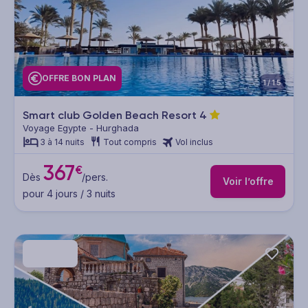
OFFRE BON PLAN
1/15
Smart club Golden Beach Resort
4
Voyage Egypte - Hurghada
3 à 14 nuits
Tout compris
Vol inclus
367
€
Dès
/pers.
Voir l’offre
pour 4 jours / 3 nuits