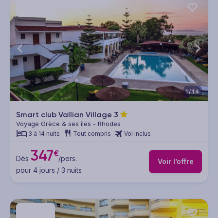
1/14
Smart club Vallian Village
3
Voyage Grèce & ses îles - Rhodes
3 à 14 nuits
Tout compris
Vol inclus
347
€
Dès
/pers.
Voir l’offre
pour 4 jours / 3 nuits