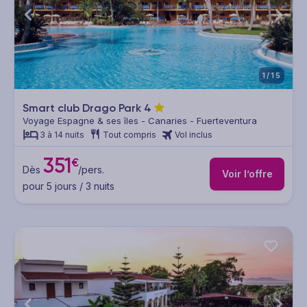
1/15
Smart club Drago Park
4
Voyage Espagne & ses îles - Canaries - Fuerteventura
3 à 14 nuits
Tout compris
Vol inclus
351
€
Dès
/pers.
Voir l’offre
pour 5 jours / 3 nuits