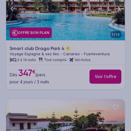
OFFRE BON PLAN
1/15
Smart club Drago Park
4
Voyage Espagne & ses îles - Canaries - Fuerteventura
3 à 14 nuits
Tout compris
Vol inclus
347
€
Dès
/pers.
Voir l’offre
pour 4 jours / 3 nuits