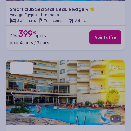
Smart club Sea Star Beau Rivage
4
Voyage Egypte - Hurghada
3 à 14 nuits
Tout compris
Vol inclus
399
€
Dès
/pers.
Voir l’offre
pour 4 jours / 3 nuits
1/14