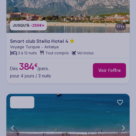
JUSQU'À
-250€*
1/11
Smart club Stella Hotel
4
Voyage Turquie - Antalya
3 à 12 nuits
Tout compris
Vol inclus
384
€
Dès
/pers.
Voir l’offre
pour 4 jours / 3 nuits