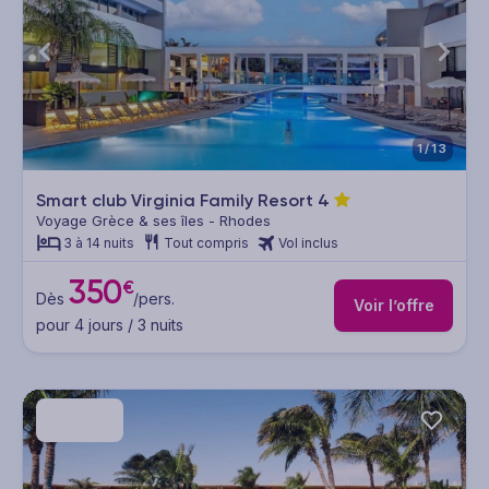
1/13
Smart club Virginia Family Resort
4
Voyage Grèce & ses îles - Rhodes
3 à 14 nuits
Tout compris
Vol inclus
350
€
Dès
/pers.
Voir l’offre
pour 4 jours / 3 nuits