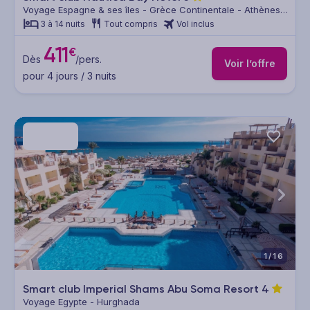
Voyage Espagne & ses îles - Grèce Continentale - Athènes &
sa région
3 à 14 nuits
Tout compris
Vol inclus
411
€
Dès
/pers.
Voir l’offre
pour 4 jours / 3 nuits
1/16
Smart club Imperial Shams Abu Soma Resort
4
Voyage Egypte - Hurghada