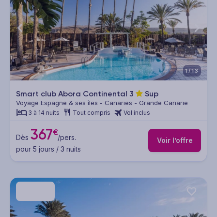
1/13
Smart club Abora Continental
3
Sup
Voyage Espagne & ses îles - Canaries - Grande Canarie
3 à 14 nuits
Tout compris
Vol inclus
367
€
Dès
/pers.
Voir l’offre
pour 5 jours / 3 nuits