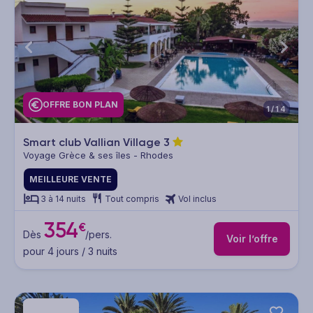
OFFRE BON PLAN
1/14
Smart club Vallian Village
3
Voyage Grèce & ses îles - Rhodes
MEILLEURE VENTE
3 à 14 nuits
Tout compris
Vol inclus
354
€
Dès
/pers.
Voir l’offre
pour 4 jours / 3 nuits