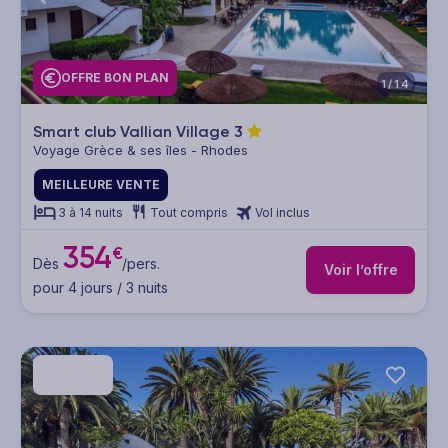
OFFRE BON PLAN
1/14
Smart club Vallian Village
3
Voyage Grèce & ses îles - Rhodes
MEILLEURE VENTE
3 à 14 nuits
Tout compris
Vol inclus
354
€
Dès
/pers.
Voir l’offre
pour 4 jours / 3 nuits