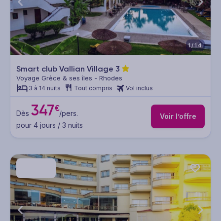
1/14
Smart club Vallian Village
3
Voyage Grèce & ses îles - Rhodes
3 à 14 nuits
Tout compris
Vol inclus
347
€
Dès
/pers.
Voir l’offre
pour 4 jours / 3 nuits