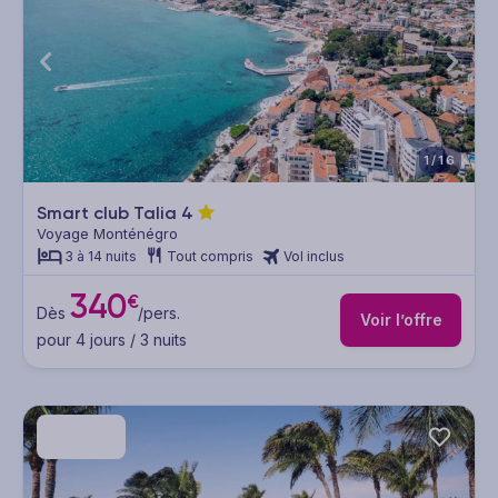
1/16
Smart club Talia
4
Voyage Monténégro
3 à 14 nuits
Tout compris
Vol inclus
340
€
Dès
/pers.
Voir l’offre
pour 4 jours / 3 nuits