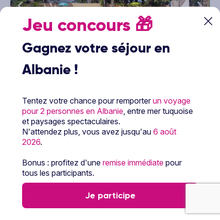
Jeu concours
🎁
Gagnez votre séjour en
JUSQU'À
-250€*
1/11
Albanie !
Smart club Sol Puerto de la Cruz
4
Voyage Espagne & ses îles - Canaries - Tenerife
3 à 14 nuits
Pension complète
Vol inclus
Tentez votre chance pour remporter
un voyage
365
pour 2 personnes en Albanie
, entre mer tuquoise
€
Dès
/pers.
Voir l’offre
et paysages spectaculaires.
pour 4 jours / 3 nuits
N'attendez plus, vous avez jusqu'au
6 août
2026
.
Bonus : profitez d'une
remise immédiate
pour
tous les participants.
Je participe