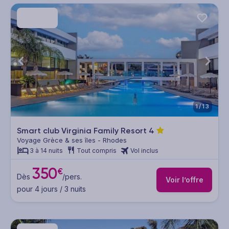
1/13
Smart club Virginia Family Resort
4
Voyage Grèce & ses îles - Rhodes
3 à 14 nuits
Tout compris
Vol inclus
350
€
Dès
/pers.
Voir l’offre
pour 4 jours / 3 nuits