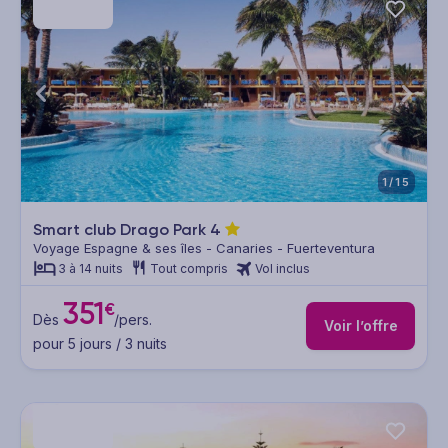
1/15
Smart club Drago Park
4
Voyage Espagne & ses îles - Canaries - Fuerteventura
3 à 14 nuits
Tout compris
Vol inclus
351
€
Dès
/pers.
Voir l’offre
pour 5 jours / 3 nuits