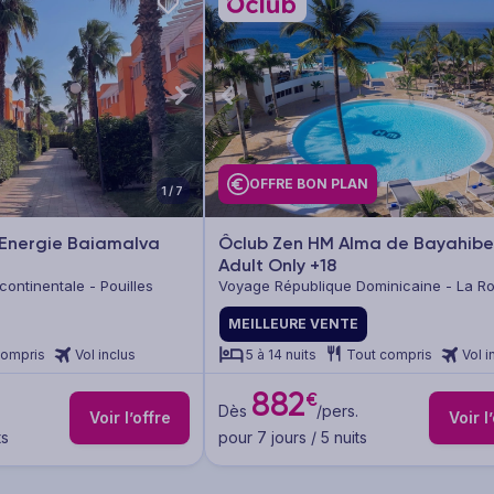
OFFRE BON PLAN
1/7
 Energie Baiamalva
Ôclub Zen HM Alma de Bayahib
Adult Only +18
 continentale - Pouilles
Voyage République Dominicaine - La 
MEILLEURE VENTE
compris
Vol inclus
5 à 14 nuits
Tout compris
Vol i
882
€
Dès
/pers.
Voir l’offre
Voir l
ts
pour 7 jours / 5 nuits