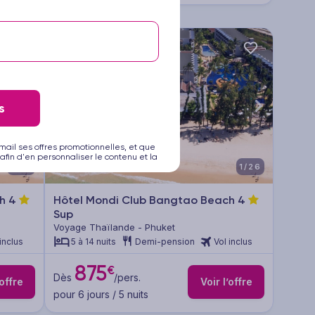
s
mail ses offres promotionnelles, et que
afin d'en personnaliser le contenu et la
1/26
1/26
ch
4
Hôtel Mondi Club Bangtao Beach
4
Sup
Voyage Thaïlande - Phuket
inclus
5 à 14 nuits
Demi-pension
Vol inclus
875
€
Dès
/pers.
’offre
Voir l’offre
pour 6 jours / 5 nuits