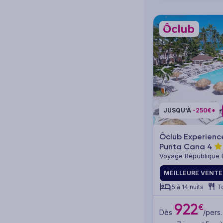
JUSQU'À
-250€*
Ôclub Experien
Punta Cana
4
Voyage République 
MEILLEURE VENTE
5 à 14 nuits
T
922
€
Dès
/pers.