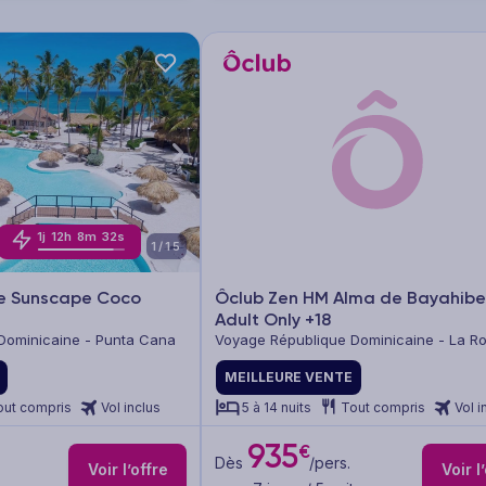
1
j
12
h
8
m
29
s
1/15
ce Sunscape Coco
Ôclub Zen HM Alma de Bayahib
Adult Only +18
Dominicaine - Punta Cana
Voyage République Dominicaine - La 
MEILLEURE VENTE
out compris
Vol inclus
5 à 14 nuits
Tout compris
Vol i
935
€
Dès
/pers.
Voir l’offre
Voir l