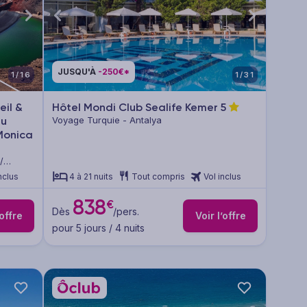
JUSQU'À
-250€*
1/16
1/31
eil &
Hôtel Mondi Club Sealife Kemer
5
au
Voyage Turquie - Antalya
Monica
/
nclus
4 à 21 nuits
Tout compris
Vol inclus
838
€
Dès
/pers.
’offre
Voir l’offre
pour 5 jours / 4 nuits