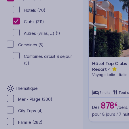
Hôtels (70)
Clubs (311)
Autres (villas, ...) (1)
Combinés (5)
Combinés circuit & séjour
(5)
Hôtel Top Clubs
Resort
4
Voyage Italie - Italie
Thématique
7 nuits
Tout 
Mer - Plage (300)
878
€
Dès
/pers.
City Trips (4)
pour 8 jours / 7 nui
Famille (282)