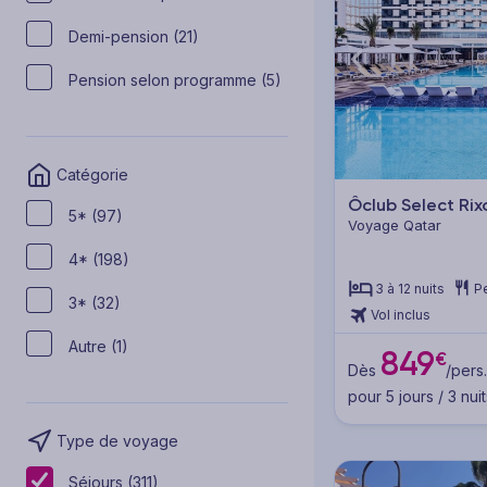
Demi-pension (21)
Pension selon programme (5)
Catégorie
Ôclub Select Ri
5* (97)
Voyage Qatar
4* (198)
3 à 12 nuits
P
3* (32)
Vol inclus
Autre (1)
849
€
Dès
/pers.
pour 5 jours / 3 nuit
Type de voyage
Séjours (311)