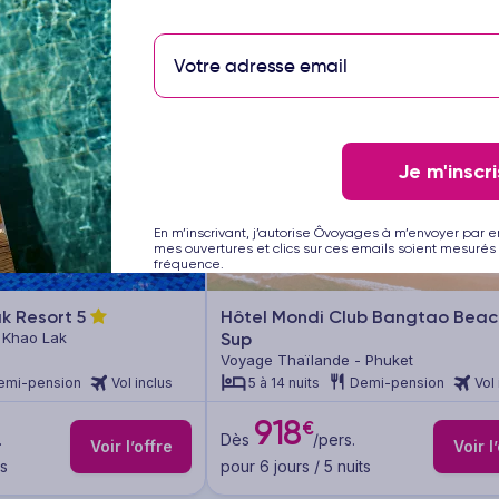
Je m'inscri
En m’inscrivant, j’autorise Ôvoyages à m’envoyer par e
mes ouvertures et clics sur ces emails soient mesurés 
1/28
fréquence.
ak Resort
5
Hôtel Mondi Club Bangtao Bea
 Khao Lak
Sup
Voyage Thaïlande - Phuket
emi-pension
Vol inclus
5 à 14 nuits
Demi-pension
Vol 
918
€
.
Dès
/pers.
Voir l’offre
Voir l
ts
pour 6 jours / 5 nuits