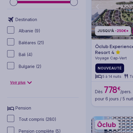
Destination
Albanie (9)
JUSQU'À
-250€*
Baléares (21)
Ôclub Experience
Resort
4
Bali (4)
Voyage Cap-Vert
Bulgarie (2)
NOUVEAUTÉ
5 à 14 nuits
T
Voir plus
778
€
Dès
/pers.
pour 6 jours / 5 nui
Pension
Tout compris (280)
Pension complète (5)