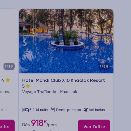
1/16
1/28
e
4
Hôtel Mondi Club X10 Khaolak Resort
5
Romana
Voyage Thaïlande - Khao Lak
nclus
5 à 14 nuits
Demi-pension
Vol inclus
918
€
Dès
/pers.
’offre
Voir l’offre