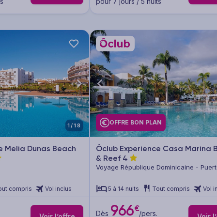
ts
pour 7 jours / 5 nuits
OFFRE BON PLAN
1/18
e Melia Dunas Beach
Ôclub Experience Casa Marina 
& Reef
4
Voyage République Dominicaine - Puert
out compris
Vol inclus
5 à 14 nuits
Tout compris
Vol i
966
€
Dès
/pers.
Voir l’offre
Voir l