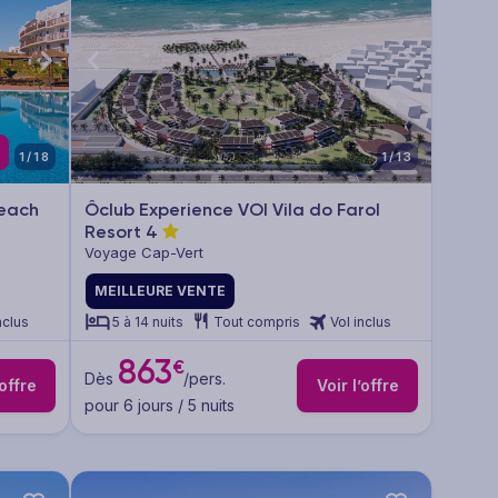
1/18
1/13
Beach
Ôclub Experience VOI Vila do Farol
Resort
4
Voyage Cap-Vert
MEILLEURE VENTE
nclus
5 à 14 nuits
Tout compris
Vol inclus
863
€
Dès
/pers.
’offre
Voir l’offre
pour 6 jours / 5 nuits