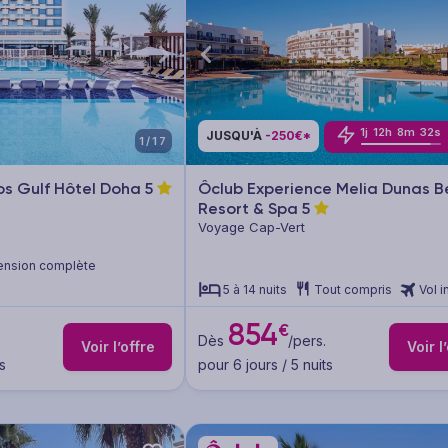
1
j
12
h
8
m
29
s
JUSQU'À
-250€*
1/17
xos Gulf Hôtel Doha
5
Ôclub Experience Melia Dunas 
Resort & Spa
5
Voyage Cap-Vert
ension complète
5 à 14 nuits
Tout compris
Vol i
854
€
Dès
/pers.
Voir l’offre
Voir l
s
pour 6 jours / 5 nuits