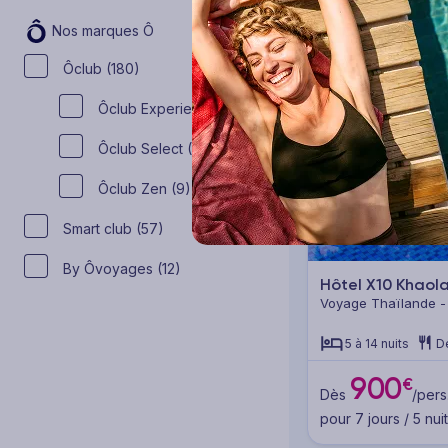
Nos marques Ô
Ôclub (180)
Ôclub Experience (127)
Ôclub Select (45)
Ôclub Zen (9)
Smart club (57)
By Ôvoyages (12)
Hôtel X10 Khaol
Voyage Thaïlande -
5 à 14 nuits
D
900
€
Dès
/pers
pour 7 jours / 5 nui