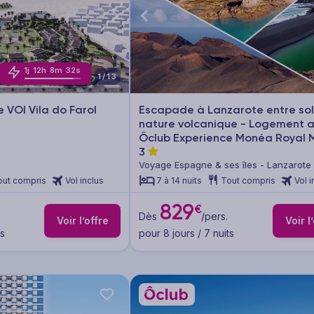
1
j
12
h
8
m
29
s
1/13
 VOI Vila do Farol
Escapade à Lanzarote entre sol
nature volcanique - Logement 
Ôclub Experience Monéa Royal 
3
Voyage Espagne & ses îles - Lanzarote 
Fuerteventura
out compris
Vol inclus
7 à 14 nuits
Tout compris
Vol i
829
€
Dès
/pers.
Voir l’offre
Voir l
ts
pour 8 jours / 7 nuits