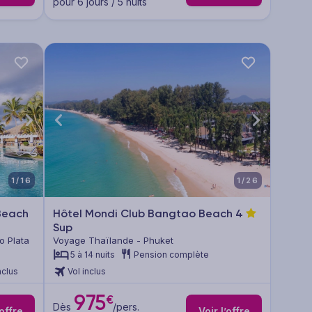
pour 6 jours / 5 nuits
1/16
1/26
Beach
Hôtel Mondi Club Bangtao Beach
4
Sup
o Plata
Voyage Thaïlande - Phuket
5 à 14 nuits
Pension complète
nclus
Vol inclus
975
€
Dès
/pers.
’offre
Voir l’offre