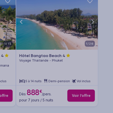
1/15
1/26
e
4
Hôtel Bangtao Beach
4
Voyage Thaïlande - Phuket
Romana
nclus
5 à 14 nuits
Demi-pension
Vol inclus
888
€
Dès
/pers.
’offre
Voir l’offre
pour 7 jours / 5 nuits