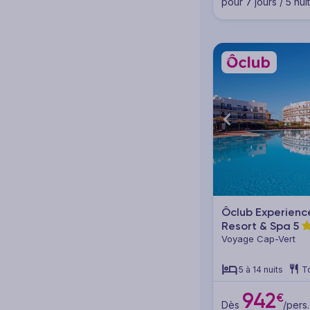
pour 7 jours / 5 nui
Ôclub Experienc
Resort & Spa
5
Voyage Cap-Vert
5 à 14 nuits
T
942
€
Dès
/pers.