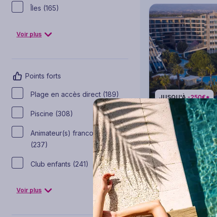
Îles (165)
Voir plus
Points forts
Plage en accès direct (189)
JUSQU'À
-250€*
Piscine (308)
Hôtel Mondi Club
5
Animateur(s) francophone(s)
Voyage Turquie - An
(237)
Club enfants (241)
4 à 21 nuits
T
888
€
Voir plus
Dès
/pers.
pour 5 jours / 4 nui