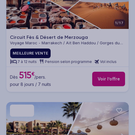
1/17
Circuit Fès & Désert de Merzouga
Voyage Maroc - Marrakech / Aït Ben Haddou / Gorges du
Dadès / Vallée de Todra / Merzouga / Fès
MEILLEURE VENTE
7 à 12 nuits
Pension selon programme
Vol inclus
515
€
Dès
/pers.
Voir l’offre
pour 8 jours / 7 nuits