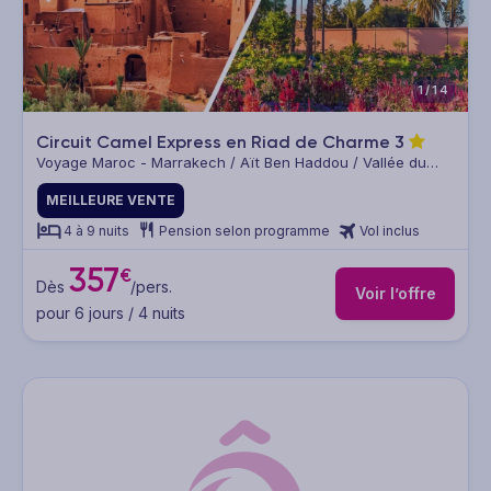
1/14
Circuit Camel Express en Riad de Charme
3
Voyage Maroc - Marrakech / Aït Ben Haddou / Vallée du
Draa / Zagora / Oasis de Fint / Ouarzazate / Marrakech
MEILLEURE VENTE
4 à 9 nuits
Pension selon programme
Vol inclus
357
€
Dès
/pers.
Voir l’offre
pour 6 jours / 4 nuits