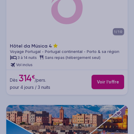
1/10
Hôtel da Música
4
Voyage Portugal - Portugal continental - Porto & sa région
3 à 14 nuits
Sans repas (hébergement seul)
Vol inclus
314
€
Dès
/pers.
Voir l’offre
pour 4 jours / 3 nuits