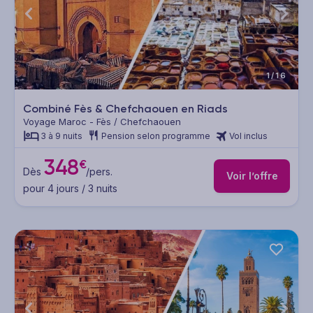
1/16
Combiné Fès & Chefchaouen en Riads
Voyage Maroc - Fès / Chefchaouen
3 à 9 nuits
Pension selon programme
Vol inclus
348
€
Dès
/pers.
Voir l’offre
pour 4 jours / 3 nuits