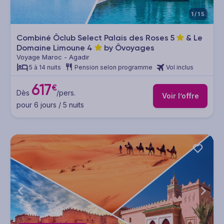
1/15
Combiné Ôclub Select Palais des Roses
5
& Le
Domaine Limoune
4
by Ôvoyages
Voyage Maroc - Agadir
5 à 14 nuits
Pension selon programme
Vol inclus
617
€
Dès
/pers.
Voir l’offre
pour 6 jours / 5 nuits