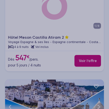
1/6
Hôtel Meson Castilla Atiram
2
Voyage Espagne & ses îles - Espagne continentale - Costa
Dorada
4 à 9 nuits
Vol inclus
547
€
Dès
/pers.
Voir l’offre
pour 5 jours / 4 nuits