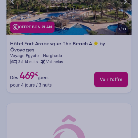
OFFRE BON PLAN
1/11
Hôtel Fort Arabesque The Beach
4
by
Ôvoyages
Voyage Egypte - Hurghada
3 à 14 nuits
Vol inclus
469
€
Dès
/pers.
Voir l’offre
pour 4 jours / 3 nuits