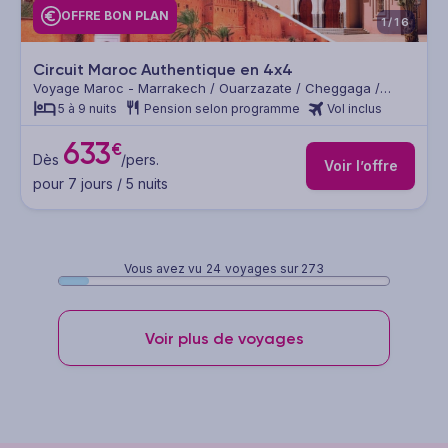
OFFRE BON PLAN
1/16
Circuit Maroc Authentique en 4x4
Voyage Maroc - Marrakech / Ouarzazate / Cheggaga /
Taroudant
5 à 9 nuits
Pension selon programme
Vol inclus
633
€
Dès
/pers.
Voir l’offre
pour 7 jours / 5 nuits
Vous avez vu
24
voyages sur 273
Voir plus de voyages