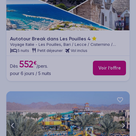
1/12
Autotour Break dans Les Pouilles
4
Voyage Italie - Les Pouilles, Bari / Lecce / Cisternino /
Martina Franca / Ostuni
5 nuits
Petit déjeuner
Vol inclus
552
€
Dès
/pers.
Voir l’offre
pour 6 jours / 5 nuits