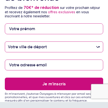
70€* de réduction
Profitez de
sur votre prochain séjour
À propos d’Ôvoyages
et recevez également nos
offres exclusives
en vous
inscrivant à notre newsletter.
Besoin d’aide
© 2026 Ôvoyages
Votre ville de départ
Paiement sécurisé
Je m'inscris
Paiement en 3 ou 4
En m’inscrivant, j’autorise Ôvoyages à m’envoyer par email ses offres
fois par carte
promotionnelles, et que mes ouvertures et clics sur ces emails soient
bancaire avec
mesurés afin d'en personnaliser le contenu et la fréquence.
notre partenaire
Floa