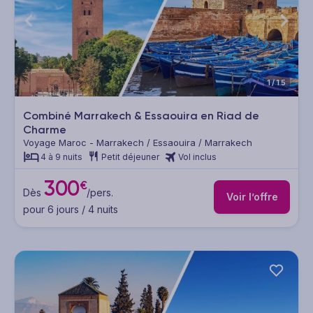
1/15
Combiné Marrakech & Essaouira en Riad de
Charme
Voyage Maroc - Marrakech / Essaouira / Marrakech
4 à 9 nuits
Petit déjeuner
Vol inclus
300
€
Dès
/pers.
Voir l’offre
pour 6 jours / 4 nuits