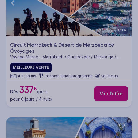
1/14
Circuit Marrakech & Désert de Merzouga by
Ôvoyages
Voyage Maroc - Marrakech / Ouarzazate / Merzouga /
Marrakech
MEILLEURE VENTE
4 à 9 nuits
Pension selon programme
Vol inclus
337
€
Dès
/pers.
Voir l’offre
pour 6 jours / 4 nuits