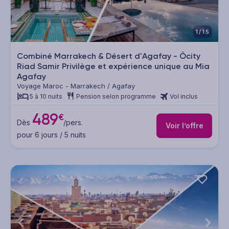
1/15
Combiné Marrakech & Désert d'Agafay - Ôcity
Riad Samir Privilège et expérience unique au Mia
Agafay
Voyage Maroc - Marrakech / Agafay
5 à 10 nuits
Pension selon programme
Vol inclus
489
€
Dès
/pers.
Voir l’offre
pour 6 jours / 5 nuits