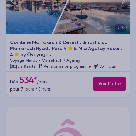
1/15
Combiné Marrakech & Désert : Smart club
Marrakech Ryads Parc
4
& Mia Agafay Resort
4
by Ôvoyages
Voyage Maroc - Marrakech / Agafay
5 à 9 nuits
Pension selon programme
Vol inclus
534
€
Dès
/pers.
Voir l’offre
pour 7 jours / 5 nuits