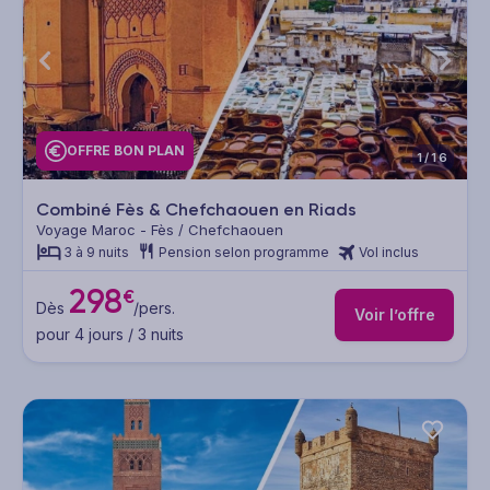
OFFRE BON PLAN
1/16
Combiné Fès & Chefchaouen en Riads
Voyage Maroc - Fès / Chefchaouen
3 à 9 nuits
Pension selon programme
Vol inclus
298
€
Dès
/pers.
Voir l’offre
pour 4 jours / 3 nuits