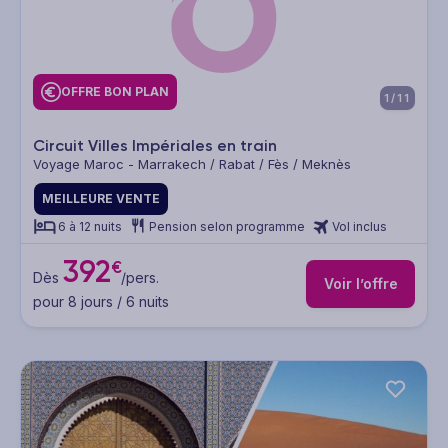
OFFRE BON PLAN
1/11
Circuit Villes Impériales en train
Voyage Maroc - Marrakech / Rabat / Fès / Meknès
MEILLEURE VENTE
6 à 12 nuits
Pension selon programme
Vol inclus
392
€
Dès
/pers.
Voir l’offre
pour 8 jours / 6 nuits