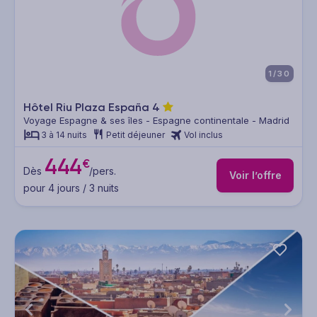
1/30
Hôtel Riu Plaza España
4
Voyage Espagne & ses îles - Espagne continentale - Madrid
3 à 14 nuits
Petit déjeuner
Vol inclus
444
€
Dès
/pers.
Voir l’offre
pour 4 jours / 3 nuits