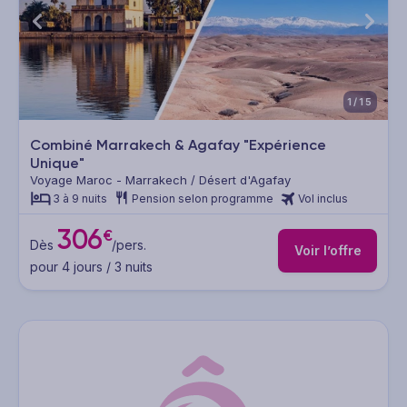
1/15
Combiné Marrakech & Agafay "Expérience
Unique"
Voyage Maroc - Marrakech / Désert d'Agafay
3 à 9 nuits
Pension selon programme
Vol inclus
306
€
Dès
/pers.
Voir l’offre
pour 4 jours / 3 nuits