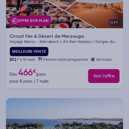
OFFRE BON PLAN
1/17
Circuit Fès & Désert de Merzouga
Voyage Maroc - Marrakech / Aït Ben Haddou / Gorges du
Dadès / Vallée de Todra / Merzouga / Fès
MEILLEURE VENTE
7 à 10 nuits
Pension selon programme
Vol inclus
466
€
Dès
/pers.
Voir l’offre
pour 8 jours / 7 nuits