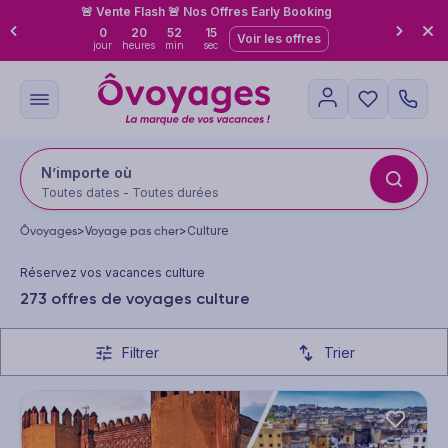
🚨 Vente Flash 🚨 Nos Offres Early Booking
0
20
52
13
Voir les offres
jour
heures
min
sec
N’importe où
Toutes dates - Toutes durées
Ôvoyages
>
Voyage pas cher
>
Culture
Réservez vos vacances culture
273 offres de voyages culture
Filtrer
Trier