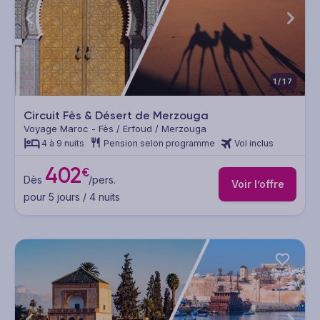
1/17
Circuit Fès & Désert de Merzouga
Voyage Maroc - Fès / Erfoud / Merzouga
4 à 9 nuits
Pension selon programme
Vol inclus
402
€
Dès
/pers.
Voir l’offre
pour 5 jours / 4 nuits