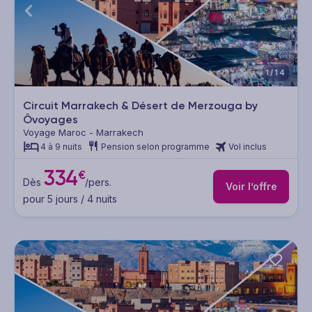
1/14
Circuit Marrakech & Désert de Merzouga by
Ôvoyages
Voyage Maroc - Marrakech
4 à 9 nuits
Pension selon programme
Vol inclus
334
€
Dès
/pers.
Voir l’offre
pour 5 jours / 4 nuits