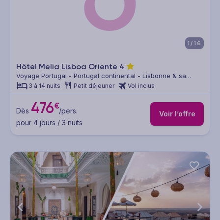
1/16
Hôtel Melia Lisboa Oriente
4
Voyage Portugal - Portugal continental - Lisbonne & sa
région
3 à 14 nuits
Petit déjeuner
Vol inclus
476
€
Dès
/pers.
Voir l’offre
pour 4 jours / 3 nuits