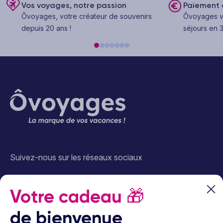
Vos voyages, notre passion
Paiement e
Ôvoyages, votre créateur de souvenirs
Ôvoyages v
depuis 20 ans !
séjours en 3
Suivez-nous sur les réseaux sociaux
Votre cadeau
🎁
de bienvenue