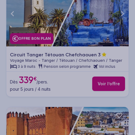
OFFRE BON PLAN
1/17
Circuit Tanger Tétouan Chefchaouen
3
Voyage Maroc - Tanger / Tétouan / Chefchaouen / Tanger
3 à 9 nuits
Pension selon programme
Vol inclus
339
€
Dès
/pers.
Voir l’offre
pour 5 jours / 4 nuits