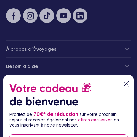
À propos d’Ôvoyages
Besoin d’aide
© 2026 Ôvoyages
Votre cadeau
🎁
de bienvenue
70€* de réduction
Profitez de
sur votre prochain
séjour et recevez également nos
offres exclusives
en
Paiement sécurisé
vous inscrivant à notre newsletter.