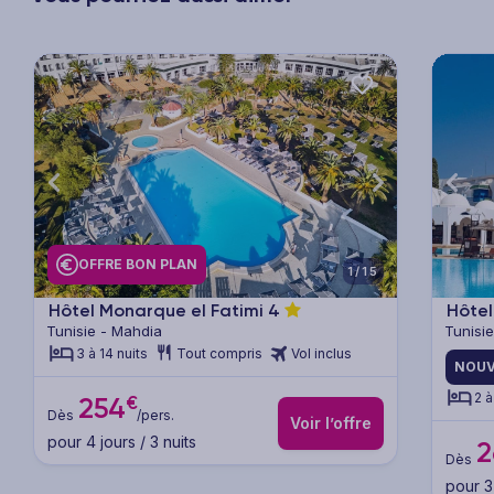
xt
Previous
Next
Previ
OFFRE BON PLAN
1/15
Hôtel Monarque el Fatimi
4
Hôtel
Tunisie - Mahdia
Tunisie
3 à 14 nuits
Tout compris
Vol inclus
NOUV
2 à
€
254
Dès
/pers.
Voir l’offre
pour 4 jours / 3 nuits
2
Dès
pour 3 