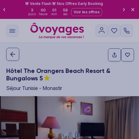
🚨 Vente Flash 🚨 Nos Offres Early Booking
3
00
01
57
Voir les offres
jours
heure
min
sec
Hôtel The Orangers Beach Resort &
Bungalows
5
Séjour Tunisie - Monastir
This carousel shows one large product image at a time. Use the P