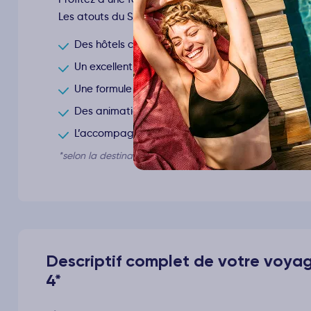
Les atouts du Smart club* :
Des hôtels clubs 3* et 4* rigoureusement sélecti
Un excellent rapport qualité-prix
Une formule en pension complète ou tout compris
Des animations internationales en journée comm
L’accompagnement d’un ambassadeur Ôvoyages 
*selon la destination
Descriptif complet de votre voya
4*