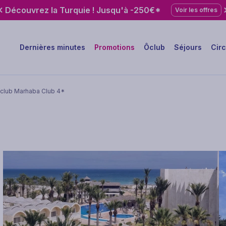
Découvrez la Turquie ! Jusqu'à -250€*
Voir les offres
Dernières minutes
Promotions
Ôclub
Séjours
Circ
 club Marhaba Club 4*