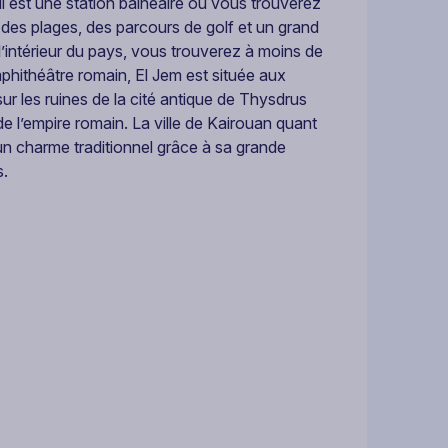
 est une station balnéaire où vous trouverez
 des plages, des parcours de golf et un grand
l’intérieur du pays, vous trouverez à moins de
hithéâtre romain, El Jem est située aux
 sur les ruines de la cité antique de Thysdrus
e l’empire romain. La ville de Kairouan quant
e un charme traditionnel grâce à sa grande
s.