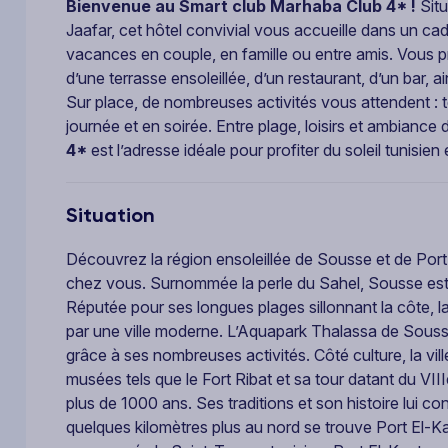
Bienvenue au Smart club Marhaba Club 4* !
Situ
Jaafar, cet hôtel convivial vous accueille dans un ca
vacances en couple, en famille ou entre amis. Vous p
d’une terrasse ensoleillée, d’un restaurant, d’un bar, a
Sur place, de nombreuses activités vous attendent : t
journée et en soirée. Entre plage, loisirs et ambiance
4*
est l’adresse idéale pour profiter du soleil tunisien 
Situation
Découvrez la région ensoleillée de Sousse et de Port
chez vous. Surnommée la perle du Sahel, Sousse est une
Réputée pour ses longues plages sillonnant la côte, l
par une ville moderne. L’Aquapark Thalassa de Sousse
grâce à ses nombreuses activités. Côté culture, la v
musées tels que le Fort Ribat et sa tour datant du V
plus de 1000 ans. Ses traditions et son histoire lui c
quelques kilomètres plus au nord se trouve Port El-K