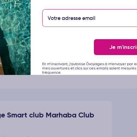
onnés
, selon vos envies
Je m'inscri
e en soirée
tout au long de votre séjour
En m’inscrivant, j’autorise Ôvoyages à m’envoyer par e
mes ouvertures et clics sur ces emails soient mesurés 
fréquence.
ge Smart club Marhaba Club