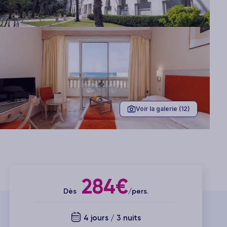
Voir la galerie (12)
284€
Dès
/pers.
4 jours / 3 nuits