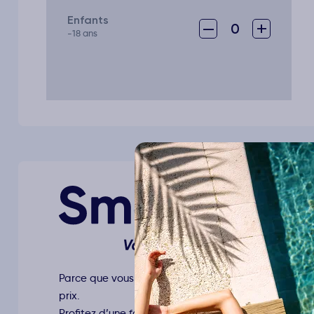
Enfants
–
+
0
-18 ans
Parce que vous recherchez le juste équilibre entre qu
prix.
Profitez d’une formule « tout compris » conçue pour 