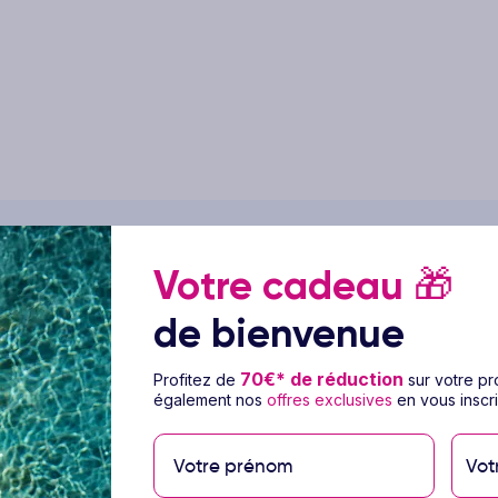
Votre cadeau
🎁
de bienvenue
70€* de réduction
Profitez de
sur votre p
également nos
offres exclusives
en vous inscri
alité et budget maîtrisé, nous avons imaginé Smart club : des séj
Vot
vous garantir confort, simplicité et moments inoubliables, sans 