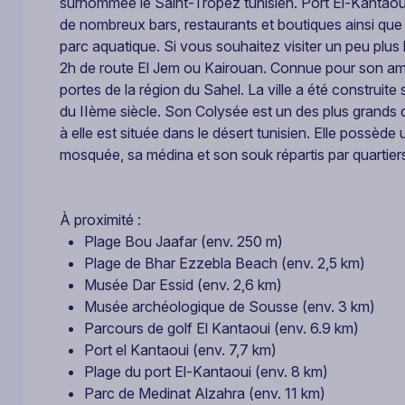
surnommée le Saint-Tropez tunisien. Port El-Kantaoui
de nombreux bars, restaurants et boutiques ainsi que
parc aquatique. Si vous souhaitez visiter un peu plus 
2h de route El Jem ou Kairouan. Connue pour son amp
portes de la région du Sahel. La ville a été construite
du IIème siècle. Son Colysée est un des plus grands d
à elle est située dans le désert tunisien. Elle possèd
mosquée, sa médina et son souk répartis par quartier
À proximité :
Plage Bou Jaafar (env. 250 m)
Plage de Bhar Ezzebla Beach (env. 2,5 km)
Musée Dar Essid (env. 2,6 km)
Musée archéologique de Sousse (env. 3 km)
Parcours de golf El Kantaoui (env. 6.9 km)
Port el Kantaoui (env. 7,7 km)
Plage du port El-Kantaoui (env. 8 km)
Parc de Medinat Alzahra (env. 11 km)