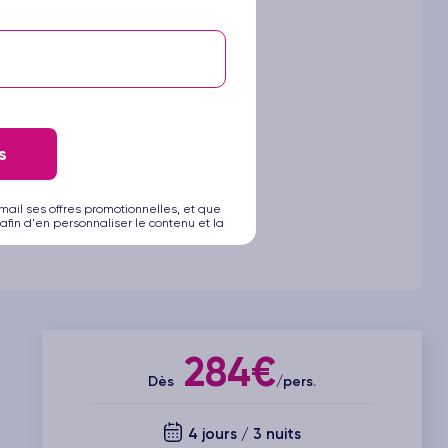
s
mail ses offres promotionnelles, et que
afin d'en personnaliser le contenu et la
284€
Dès
/pers.
4 jours / 3 nuits