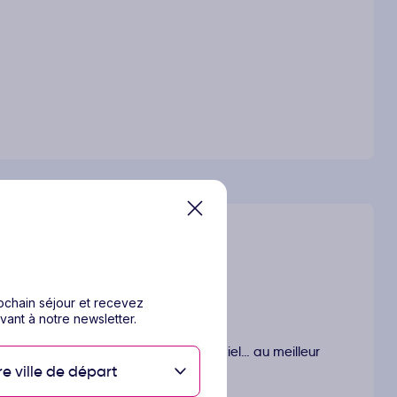
rochain séjour et recevez
vant à notre newsletter.
ours pensés pour vous offrir l’essentiel… au meilleur
re ville de départ
compromis.