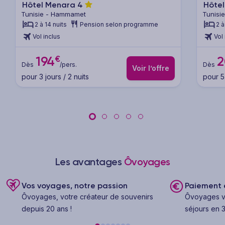
Hôtel Menara
4
Hôtel
Tunisie - Hammamet
Tunisi
2 à 14 nuits
Pension selon programme
2 à
Vol inclus
Vol 
€
194
2
Dès
/pers.
Dès
Voir l’offre
pour 3 jours / 2 nuits
pour 5 
Les avantages
Ôvoyages
Vos voyages, notre passion
Paiement e
Ôvoyages, votre créateur de souvenirs
Ôvoyages v
depuis 20 ans !
séjours en 3