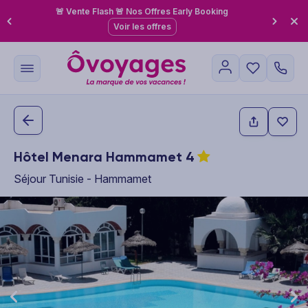
🚨 Vente Flash 🚨 Nos Offres Early Booking
Voir les offres
Hôtel Menara Hammamet
4
Séjour Tunisie - Hammamet
This carousel shows one large product image at a time. Use the P