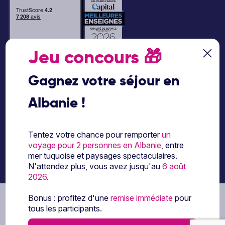
Jeu concours
🎁
Paiement sécurisé
Gagnez votre séjour en
Albanie !
Paiement en 3 ou 4
fois par carte
bancaire avec
Tentez votre chance pour remporter
un
notre partenaire
voyage pour 2 personnes en Albanie
, entre
Floa
mer tuquoise et paysages spectaculaires.
N'attendez plus, vous avez jusqu'au
6 août
2026
.
Bonus : profitez d'une
remise immédiate
pour
Les partenaires Ôvoyages
tous les participants.