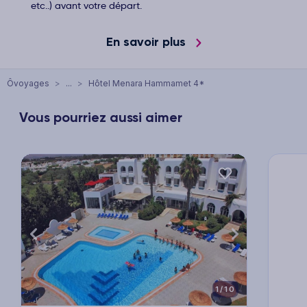
etc..) avant votre départ.
En savoir plus
Ôvoyages
>
...
>
Hôtel Menara Hammamet 4*
Vous pourriez aussi aimer
xt
Previous
Next
Previ
1/10