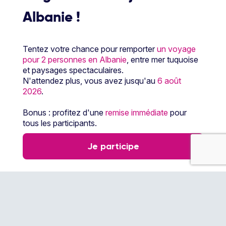
Albanie !
Tentez votre chance pour remporter
un voyage
Paiement sécurisé
pour 2 personnes en Albanie
, entre mer tuquoise
et paysages spectaculaires.
N'attendez plus, vous avez jusqu'au
6 août
2026
.
Paiement en 3 ou 4
fois par carte
Bonus : profitez d'une
remise immédiate
pour
bancaire avec
tous les participants.
notre partenaire
Floa
Je participe
Les partenaires Ôvoyages