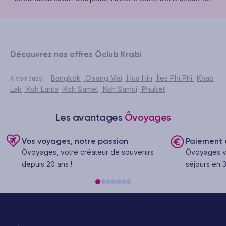
Découvrez nos offres Ôclub Krabi
Bangkok
Chiang Mai
Hua Hin
Îles Phi Phi
Khao
A voir aussi :
Lak
Koh Lanta
Koh Samet
Koh Samui
Phuket
Les avantages
Ôvoyages
Vos voyages, notre passion
Paiement e
Ôvoyages, votre créateur de souvenirs
Ôvoyages v
depuis 20 ans !
séjours en 3