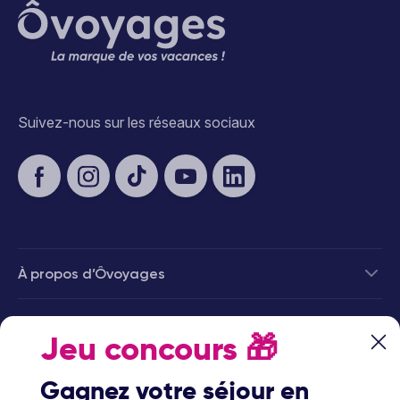
Suivez-nous sur les réseaux sociaux
À propos d’Ôvoyages
Besoin d’aide
Jeu concours
🎁
© 2026 Ôvoyages
Gagnez votre séjour en