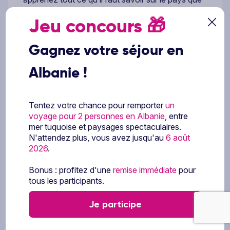
vous allez découvrir prochainement.
Jeu concours
🎁
http://www.diplomatie.gouv.fr/fr/conseils-aux-
voyageurs/conseils-par-pays/
Gagnez votre séjour en
Ce prix comprend
Albanie !
Les vols réguliers, spéciaux ou low-cost aller-
retour (billets émis dès la réservation sur vol
Tentez votre chance pour remporter
un
voyage pour 2 personnes en Albanie
, entre
low-cost) - (escale possible à l'aller ou/et au
mer tuquoise et paysages spectaculaires.
retour)
N'attendez plus, vous avez jusqu'au
6 août
La taxe de solidarité et de carbone
2026
.
Les taxes aéroport et hausse carburant (sous
réserve de modification lors de votre
Bonus : profitez d'une
remise immédiate
pour
réservation)
tous les participants.
Les transferts collectifs aéroport-hôtel-
aéroport
Je participe
L'hébergement selon la catégorie de chambre
choisie lors de la réservation