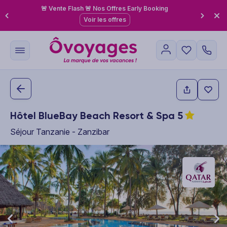
🚨 Vente Flash 🚨 Nos Offres Early Booking
Voir les offres
Hôtel BlueBay Beach Resort & Spa
5
Séjour Tanzanie - Zanzibar
This carousel shows one large product image at a time. Use the P