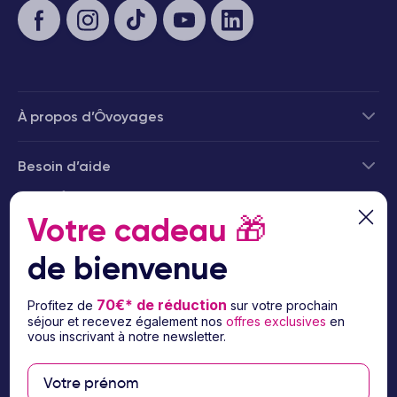
À propos d’Ôvoyages
Besoin d’aide
© 2026 Ôvoyages
Votre cadeau
🎁
de bienvenue
70€* de réduction
Profitez de
sur votre prochain
séjour et recevez également nos
offres exclusives
en
Paiement sécurisé
vous inscrivant à notre newsletter.