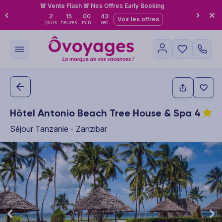
🚨 Vente Flash 🚨 Nos Offres Early Booking
2
15
00
43
Voir les offres
jours
heures
min
sec
Hôtel Antonio Beach Tree House & Spa
4
Séjour Tanzanie - Zanzibar
This carousel shows one large product image at a time. Use the P