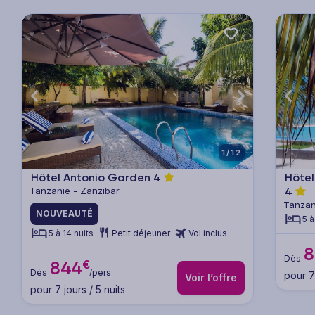
xt
Previous
Next
Previ
1/12
Hôtel Antonio Garden
4
Hôte
Tanzanie - Zanzibar
4
Tanzan
NOUVEAUTÉ
5 à
5 à 14 nuits
Petit déjeuner
Vol inclus
8
Dès
€
844
Dès
/pers.
pour 7 
Voir l’offre
pour 7 jours / 5 nuits