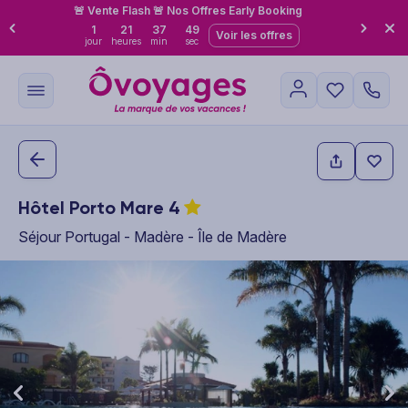
🚨 Vente Flash 🚨 Nos Offres Early Booking
1
21
37
48
Voir les offres
jour
heures
min
sec
Hôtel Porto Mare
4
Séjour Portugal - Madère - Île de Madère
This carousel shows one large product image at a time. Use the P