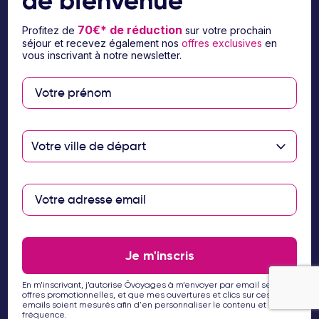
de bienvenue
70€* de réduction
Profitez de
sur votre prochain
séjour et recevez également nos
offres exclusives
en
vous inscrivant à notre newsletter.
Suivez-nous sur les réseaux sociaux
Votre ville de départ
À propos d’Ôvoyages
Je m'inscris
Besoin d’aide
En m’inscrivant, j’autorise Ôvoyages à m’envoyer par email ses
© 2026 Ôvoyages
offres promotionnelles, et que mes ouvertures et clics sur ces
emails soient mesurés afin d'en personnaliser le contenu et la
fréquence.