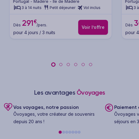
Portugal - Madère - Île de Madère
Portug
3 à 14 nuits
Petit déjeuner
Vol inclus
3 à
€
291
3
Dès
/pers.
Dès
Voir l’offre
pour 4 jours / 3 nuits
pour 4 
Les avantages
Ôvoyages
Vos voyages, notre passion
Paiement e
Ôvoyages, votre créateur de souvenirs
Ôvoyages v
depuis 20 ans !
séjours en 3