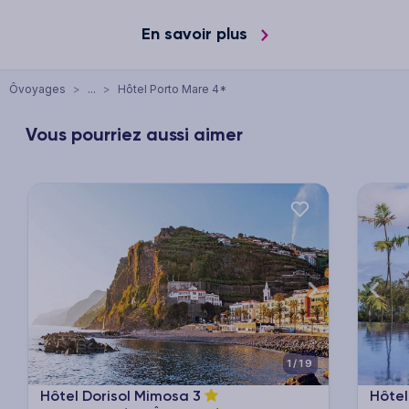
En savoir plus
Ôvoyages
>
...
>
Hôtel Porto Mare 4*
Vous pourriez aussi aimer
xt
Previous
Next
Previ
1/19
Hôtel Dorisol Mimosa
3
Hôte