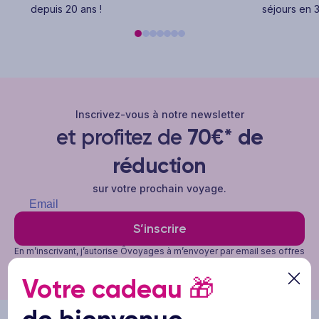
depuis 20 ans !
séjours en 3
Inscrivez-vous à notre newsletter
et profitez de
70€* de
réduction
sur votre prochain voyage.
S’inscrire
En m’inscrivant, j’autorise Ôvoyages à m’envoyer par email ses offres
promotionnelles, et que mes ouvertures et clics sur ces emails
soient mesurés afin d'en personnaliser le contenu et la fréquence.
Votre cadeau
🎁