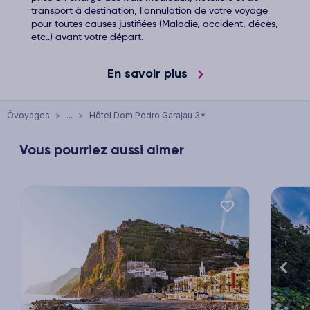
transport à destination, l'annulation de votre voyage
pour toutes causes justifiées (Maladie, accident, décès,
etc..) avant votre départ.
En savoir plus
Ôvoyages
>
...
>
Hôtel Dom Pedro Garajau 3*
Vous pourriez aussi aimer
xt
Previous
Next
Previ