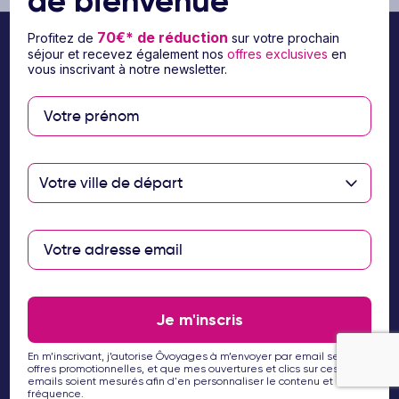
de bienvenue
70€* de réduction
Profitez de
sur votre prochain
séjour et recevez également nos
offres exclusives
en
vous inscrivant à notre newsletter.
Votre ville de départ
Suivez-nous sur les réseaux sociaux
Je m'inscris
À propos d’Ôvoyages
En m’inscrivant, j’autorise Ôvoyages à m’envoyer par email ses
offres promotionnelles, et que mes ouvertures et clics sur ces
emails soient mesurés afin d'en personnaliser le contenu et la
Besoin d’aide
fréquence.