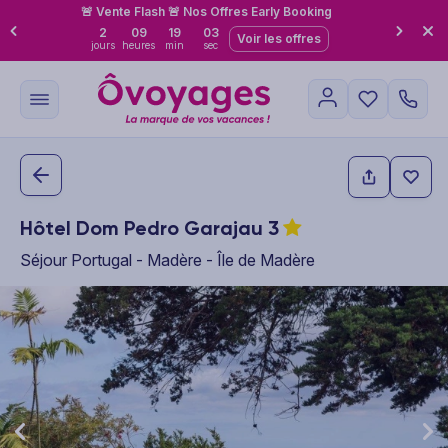
🚨 Vente Flash 🚨 Nos Offres Early Booking
2
09
19
02
Voir les offres
jours
heures
min
sec
Hôtel Dom Pedro Garajau
3
Séjour Portugal - Madère - Île de Madère
This carousel shows one large product image at a time. Use the P