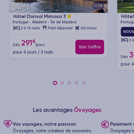
1/19
Hôtel Dorisol Mimosa
3
Hôtel
Portugal - Madère - Île de Madère
Portug
3 à 14 nuits
Petit déjeuner
Vol inclus
NOUV
3 à
€
291
Dès
/pers.
Voir l’offre
pour 4 jours / 3 nuits
3
Dès
pour 4 
Les avantages
Ôvoyages
Vos voyages, notre passion
Paiement e
Ôvoyages, votre créateur de souvenirs
Ôvoyages v