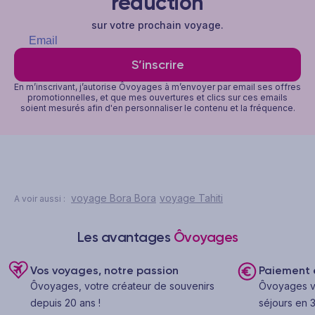
réduction
sur votre prochain voyage.
S’inscrire
En m’inscrivant, j’autorise Ôvoyages à m’envoyer par email ses offres
promotionnelles, et que mes ouvertures et clics sur ces emails
soient mesurés afin d'en personnaliser le contenu et la fréquence.
voyage Bora Bora
voyage Tahiti
A voir aussi :
Les avantages
Ôvoyages
Vos voyages, notre passion
Paiement e
Ôvoyages, votre créateur de souvenirs
Ôvoyages v
depuis 20 ans !
séjours en 3