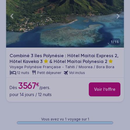
1/15
Combiné 3 îles Polynésie : Hôtel Maitai Express 2,
Hôtel Kaveka
3
& Hôtel Maitai Polynesia
2
Voyage Polynésie Française - Tahiti / Moorea / Bora Bora
12 nuits
Petit déjeuner
Vol inclus
3567
€
Dès
/pers.
Voir l’offre
pour 14 jours / 12 nuits
Vous avez vu
1
voyage sur 1