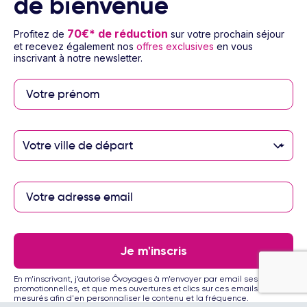
de bienvenue
Besoin d’aide
70€* de réduction
Profitez de
sur votre prochain séjour
© 2026 Ôvoyages
et recevez également nos
offres exclusives
en vous
inscrivant à notre newsletter.
Paiement sécurisé
Votre ville de départ
Paiement en 3 ou 4
fois par carte
bancaire avec
notre partenaire
Je m'inscris
Floa
En m’inscrivant, j’autorise Ôvoyages à m’envoyer par email ses offres
promotionnelles, et que mes ouvertures et clics sur ces emails soient
mesurés afin d'en personnaliser le contenu et la fréquence.