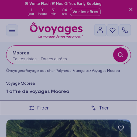
🚨 Vente Flash 🚨 Nos Offres Early Booking
1
01
51
34
Voir les offres
jour
heure
min
sec
Moorea
Toutes dates - Toutes durées
Ôvoyages
>
Voyage pas cher Polynésie Française
>
Voyages Moorea
Voyage Moorea
1 offre de voyages Moorea
Filtrer
Trier