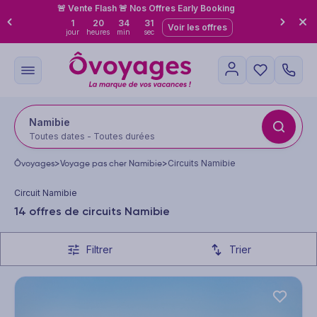
🚨 Vente Flash 🚨 Nos Offres Early Booking
1
20
34
29
Voir les offres
jour
heures
min
sec
Namibie
Toutes dates - Toutes durées
Ôvoyages
>
Voyage pas cher Namibie
>
Circuits Namibie
Circuit Namibie
14 offres de circuits Namibie
Filtrer
Trier