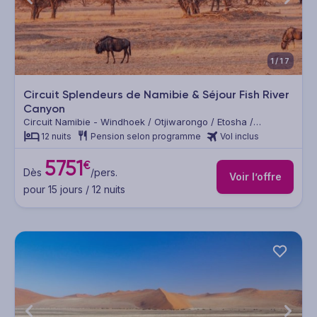
1/17
Circuit Splendeurs de Namibie & Séjour Fish River
Canyon
Circuit Namibie - Windhoek / Otjiwarongo / Etosha /
Twyfelfontein / Swakopmund / Désert du Namib / Mariental /
12 nuits
Pension selon programme
Vol inclus
Lüderitz / Fish River Canyon / Kalahari
5751
€
Dès
/pers.
Voir l’offre
pour 15 jours / 12 nuits