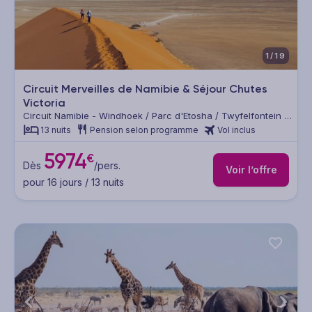
1/19
Circuit Merveilles de Namibie & Séjour Chutes
Victoria
Circuit Namibie - Windhoek / Parc d'Etosha / Twyfelfontein /
Swakopmund / Désert du Namib / Chutes Victoria
13 nuits
Pension selon programme
Vol inclus
5974
€
Dès
/pers.
Voir l’offre
pour 16 jours / 13 nuits