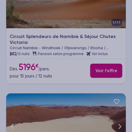
1/17
Circuit Splendeurs de Namibie & Séjour Chutes
Victoria
Circuit Namibie - Windhoek / Otjiwarongo / Etosha /
Twyfelfontein / Swakopmund / Désert du Namib / Mariental /
12 nuits
Pension selon programme
Vol inclus
Lüderitz / Fish River Canyon / Kalahari / Chutes Victoria
5196
€
Dès
/pers.
Voir l’offre
pour 15 jours / 12 nuits