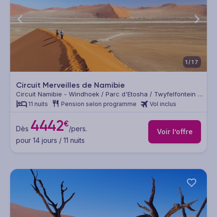
1/17
Circuit Merveilles de Namibie
Circuit Namibie - Windhoek / Parc d'Etosha / Twyfelfontein /
Swakopmund / Désert du Namib
11 nuits
Pension selon programme
Vol inclus
4442
€
Dès
/pers.
Voir l’offre
pour 14 jours / 11 nuits