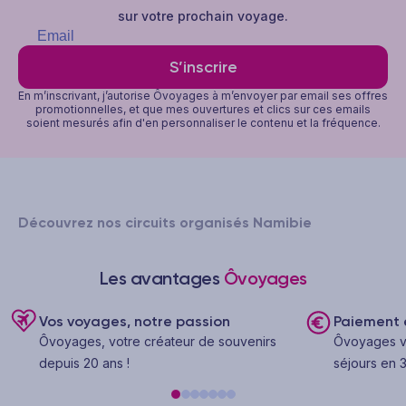
sur votre prochain voyage.
S’inscrire
En m’inscrivant, j’autorise Ôvoyages à m’envoyer par email ses offres
promotionnelles, et que mes ouvertures et clics sur ces emails
soient mesurés afin d'en personnaliser le contenu et la fréquence.
Découvrez nos circuits organisés Namibie
Les avantages
Ôvoyages
Vos voyages, notre passion
Paiement e
Ôvoyages, votre créateur de souvenirs
Ôvoyages v
depuis 20 ans !
séjours en 3