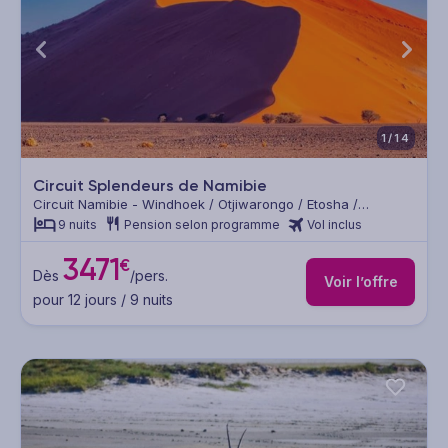
1/14
Circuit Splendeurs de Namibie
Circuit Namibie - Windhoek / Otjiwarongo / Etosha /
Twyfelfontein / Swakopmund / Désert du Namib / Mariental
9 nuits
Pension selon programme
Vol inclus
3471
€
Dès
/pers.
Voir l’offre
pour 12 jours / 9 nuits