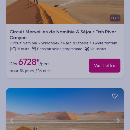
1/21
Circuit Merveilles de Namibie & Séjour Fish River
Canyon
Circuit Namibie - Windhoek / Parc d'Etosha / Twyfelfontein /
Swakopmund / Désert du Namib / Lüderitz / Fish River
15 nuits
Pension selon programme
Vol inclus
Canyon / Kalahari
6728
€
Dès
/pers.
Voir l’offre
pour 18 jours / 15 nuits