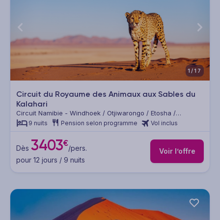
1/17
Circuit du Royaume des Animaux aux Sables du
Kalahari
Circuit Namibie - Windhoek / Otjiwarongo / Etosha /
Twyfelfontein / Swakopmund / Désert du Namib / Mariental
9 nuits
Pension selon programme
Vol inclus
3403
€
Dès
/pers.
Voir l’offre
pour 12 jours / 9 nuits