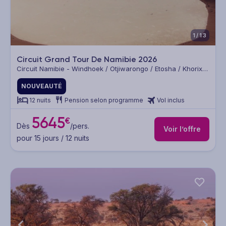
1/13
Circuit Grand Tour De Namibie 2026
Circuit Namibie - Windhoek / Otjiwarongo / Etosha / Khorixas
/ Swakopmund / Namib Naukluft / Namib / Naukluft
NOUVEAUTÉ
12 nuits
Pension selon programme
Vol inclus
5645
€
Dès
/pers.
Voir l’offre
pour 15 jours / 12 nuits