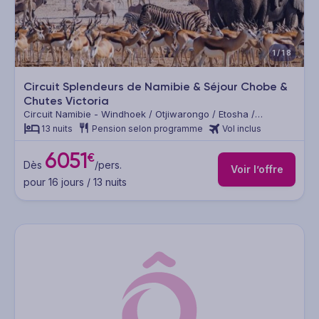
1/18
Circuit Splendeurs de Namibie & Séjour Chobe &
Chutes Victoria
Circuit Namibie - Windhoek / Otjiwarongo / Etosha /
Twyfelfontein / Swakopmund / Désert du Namib / Mariental /
13 nuits
Pension selon programme
Vol inclus
Lüderitz / Fish River Canyon / Kalahari / Chobe / Chutes
Victoria
6051
€
Dès
/pers.
Voir l’offre
pour 16 jours / 13 nuits