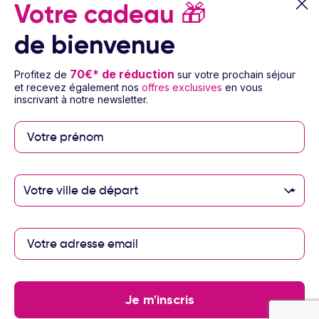
Votre cadeau
🎁
© 2026 Ôvoyages
de bienvenue
70€* de réduction
Profitez de
sur votre prochain séjour
et recevez également nos
offres exclusives
en vous
inscrivant à notre newsletter.
Paiement sécurisé
Votre ville de départ
Paiement en 3 ou 4
fois par carte
bancaire avec
notre partenaire
Floa
Je m'inscris