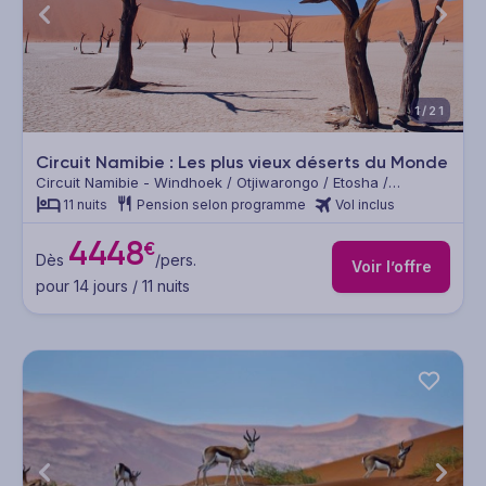
1/21
Circuit Namibie : Les plus vieux déserts du Monde
Circuit Namibie - Windhoek / Otjiwarongo / Etosha /
Twyfelfontein / Swakopmund / Désert du Namib
11 nuits
Pension selon programme
Vol inclus
4448
€
Dès
/pers.
Voir l’offre
pour 14 jours / 11 nuits