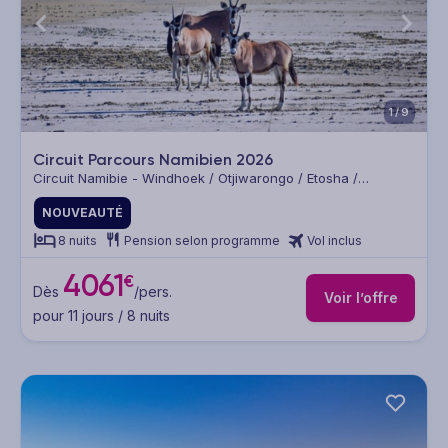
1/9
Circuit Parcours Namibien 2026
Circuit Namibie - Windhoek / Otjiwarongo / Etosha /
Twyfelfontein / Swakopmund / Namib Naukluft
NOUVEAUTÉ
8 nuits
Pension selon programme
Vol inclus
4061
€
Dès
/pers.
Voir l’offre
pour 11 jours / 8 nuits