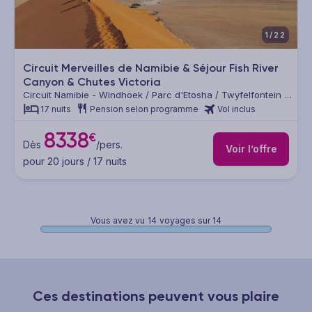
1/22
Circuit Merveilles de Namibie & Séjour Fish River
Canyon & Chutes Victoria
Circuit Namibie - Windhoek / Parc d'Etosha / Twyfelfontein /
Swakopmund / Désert du Namib / Lüderitz / Fish River
17 nuits
Pension selon programme
Vol inclus
Canyon / Kalahari / Chutes Victoria
8338
€
Dès
/pers.
Voir l’offre
pour 20 jours / 17 nuits
Vous avez vu
14
voyages sur 14
Ces destinations peuvent vous plaire