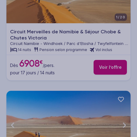
1/20
Circuit Merveilles de Namibie & Séjour Chobe &
Chutes Victoria
Circuit Namibie - Windhoek / Parc d'Etosha / Twyfelfontein /
Swakopmund / Désert du Namib / Parc national de Chobe /
14 nuits
Pension selon programme
Vol inclus
Chutes Victoria
6908
€
Dès
/pers.
Voir l’offre
pour 17 jours / 14 nuits