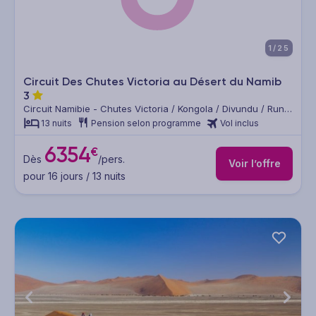
1/25
Circuit Des Chutes Victoria au Désert du Namib
3
Circuit Namibie - Chutes Victoria / Kongola / Divundu / Rundu
/ Etosha / Twyfelfontein / Désert du Namib / Windhoek
13 nuits
Pension selon programme
Vol inclus
6354
€
Dès
/pers.
Voir l’offre
pour 16 jours / 13 nuits