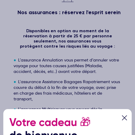
Nos assurances : réservez l'esprit serein
Disponibles en option au moment de la
réservation à partir de 25 € par personne
seulement, nos assurances vous
protègent contre les risques liés au voyage :
L’assurance Annulation vous permet d’annuler votre
voyage pour toutes causes justifiées (Maladie,
accident, décès, etc..) avant votre départ.
L'assurance Assistance Bagages Rapatriement vous
couvre du début à la fin de votre voyage, avec prise
en charge des frais médicaux, hôteliers et de
transport,
L'assurance Multirisques vous couvre dès la
souscription de votre voyage et inclut, en plus de la
Votre cadeau
🎁
prise en charge des frais médicaux, hôteliers et de
transport à destination, l'annulation de votre voyage
pour toutes causes justifiées (Maladie, accident, décès,