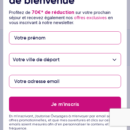
de bienvenue
etc..) avant votre départ.
70€* de réduction
Profitez de
sur votre prochain
En savoir plus
séjour et recevez également nos
offres exclusives
en
vous inscrivant à notre newsletter.
Ôvoyages
>
...
>
Hôtel Domaine Villate Limoune 4* by Ôvoyages
Vous pourriez aussi aimer
Votre ville de départ
xt
Previous
Next
Previ
Je m'inscris
En m’inscrivant, j’autorise Ôvoyages à m’envoyer par email ses
offres promotionnelles, et que mes ouvertures et clics sur ces
1/13
emails soient mesurés afin d'en personnaliser le contenu et la
fréquence.