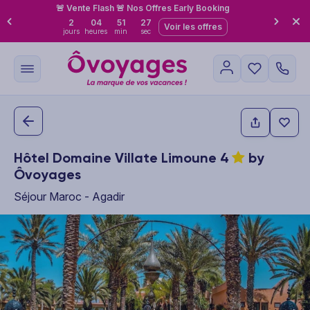
🚨 Vente Flash 🚨 Nos Offres Early Booking
2
04
51
26
Voir les offres
jours
heures
min
sec
Hôtel Domaine Villate Limoune
4
by
Ôvoyages
Séjour Maroc - Agadir
This carousel shows one large product image at a time. Use the P