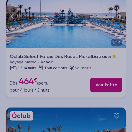
1/14
Ôclub Select Palais Des Roses Pickalbatros
5
Voyage Maroc - Agadir
3 à 14 nuits
Tout compris
Vol inclus
464
€
Dès
/pers.
Voir l’offre
pour 4 jours / 3 nuits