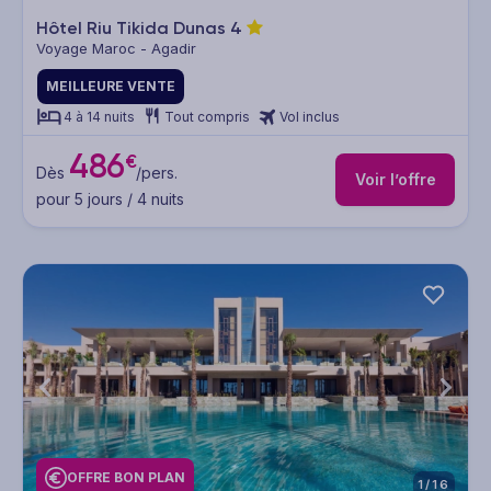
Hôtel Riu Tikida Dunas
4
Voyage Maroc - Agadir
MEILLEURE VENTE
4 à 14 nuits
Tout compris
Vol inclus
486
€
Dès
/pers.
Voir l’offre
pour 5 jours / 4 nuits
OFFRE BON PLAN
1/16