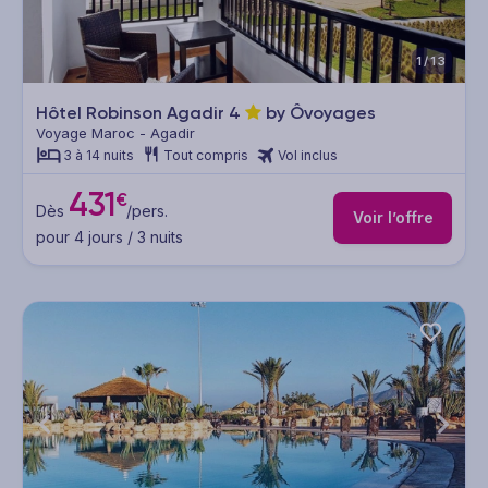
1/13
Hôtel Robinson Agadir
4
by Ôvoyages
Voyage Maroc - Agadir
3 à 14 nuits
Tout compris
Vol inclus
431
€
Dès
/pers.
Voir l’offre
pour 4 jours / 3 nuits