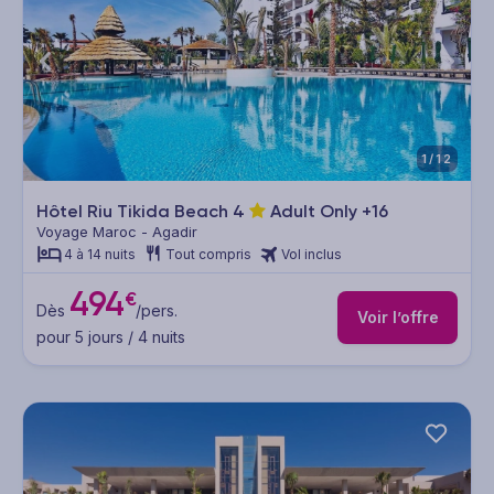
1/12
Hôtel Riu Tikida Beach
4
Adult Only +16
Voyage Maroc - Agadir
4 à 14 nuits
Tout compris
Vol inclus
494
€
Dès
/pers.
Voir l’offre
pour 5 jours / 4 nuits