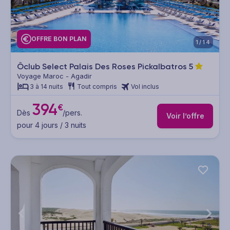
OFFRE BON PLAN
1/14
Ôclub Select Palais Des Roses Pickalbatros
5
Voyage Maroc - Agadir
3 à 14 nuits
Tout compris
Vol inclus
394
€
Dès
/pers.
Voir l’offre
pour 4 jours / 3 nuits