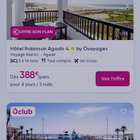
OFFRE BON PLAN
1/13
Hôtel Robinson Agadir
4
by Ôvoyages
Voyage Maroc - Agadir
3 à 14 nuits
Tout compris
Vol inclus
388
€
Dès
/pers.
Voir l’offre
pour 4 jours / 3 nuits