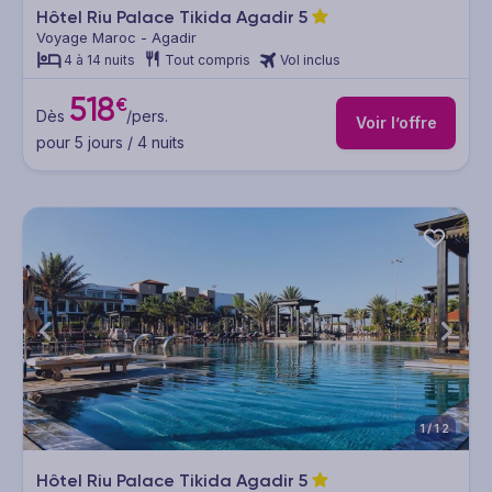
Hôtel Riu Palace Tikida Agadir
5
Voyage Maroc - Agadir
4 à 14 nuits
Tout compris
Vol inclus
518
€
Dès
/pers.
Voir l’offre
pour 5 jours / 4 nuits
1/12
Hôtel Riu Palace Tikida Agadir
5