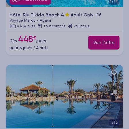
1/12
Hôtel Riu Tikida Beach
4
Adult Only +16
Voyage Maroc - Agadir
4 à 14 nuits
Tout compris
Vol inclus
448
€
Dès
/pers.
Voir l’offre
pour 5 jours / 4 nuits
1/12