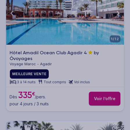
1/12
Hôtel Amadil Ocean Club Agadir
4
by
Ôvoyages
Voyage Maroc - Agadir
MEILLEURE VENTE
3 à 14 nuits
Tout compris
Vol inclus
335
€
Dès
/pers.
Voir l’offre
pour 4 jours / 3 nuits