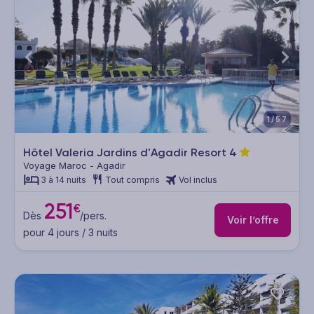
1/57
Hôtel Valeria Jardins d'Agadir Resort
4
Voyage Maroc - Agadir
3 à 14 nuits
Tout compris
Vol inclus
251
€
Dès
/pers.
Voir l’offre
pour 4 jours / 3 nuits