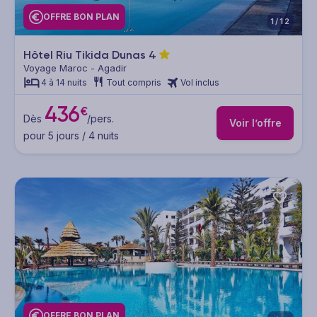
OFFRE BON PLAN
1/12
Hôtel Riu Tikida Dunas
4
Voyage Maroc - Agadir
4 à 14 nuits
Tout compris
Vol inclus
436
€
Dès
/pers.
Voir l’offre
pour 5 jours / 4 nuits
OFFRE BON PLAN