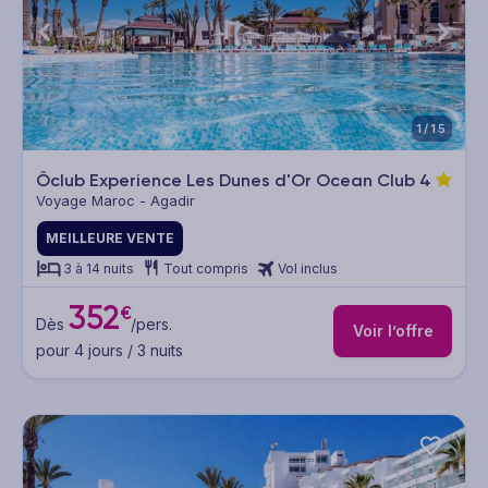
1/15
Ôclub Experience Les Dunes d'Or Ocean Club
4
Voyage Maroc - Agadir
MEILLEURE VENTE
3 à 14 nuits
Tout compris
Vol inclus
352
€
Dès
/pers.
Voir l’offre
pour 4 jours / 3 nuits