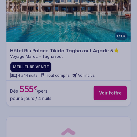
1/16
Hôtel Riu Palace Tikida Taghazout Agadir
5
Voyage Maroc - Taghazout
MEILLEURE VENTE
4 à 14 nuits
Tout compris
Vol inclus
555
€
Dès
/pers.
Voir l’offre
pour 5 jours / 4 nuits