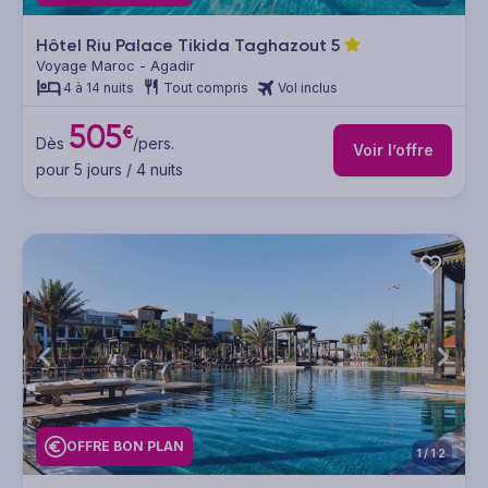
Hôtel Riu Palace Tikida Taghazout
5
Voyage Maroc - Agadir
4 à 14 nuits
Tout compris
Vol inclus
505
€
Dès
/pers.
Voir l’offre
pour 5 jours / 4 nuits
OFFRE BON PLAN
1/12