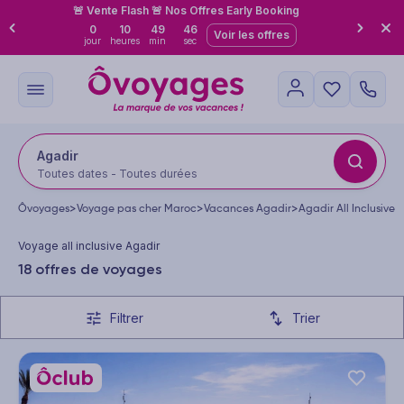
🚨 Vente Flash 🚨 Nos Offres Early Booking
0
10
49
45
Voir les offres
jour
heures
min
sec
Agadir
Toutes dates - Toutes durées
Ôvoyages
>
Voyage pas cher Maroc
>
Vacances Agadir
>
Agadir All Inclusive
Voyage all inclusive Agadir
18 offres de voyages
Filtrer
Trier