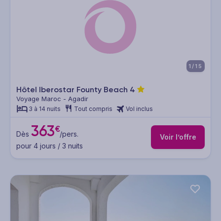
1/15
Hôtel Iberostar Founty Beach
4
Voyage Maroc - Agadir
3 à 14 nuits
Tout compris
Vol inclus
363
€
Dès
/pers.
Voir l’offre
pour 4 jours / 3 nuits