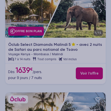
OFFRE BON PLAN
1/15
Ôclub Select Diamonds Malindi
5
- avec 2 nuits
de Safari au parc national de Tsavo
Voyage Kenya - Mombasa / Malindi
7 à 14 nuits
Tout compris
Vol inclus
1639
€
Dès
/pers.
Voir l’offre
pour 9 jours / 7 nuits