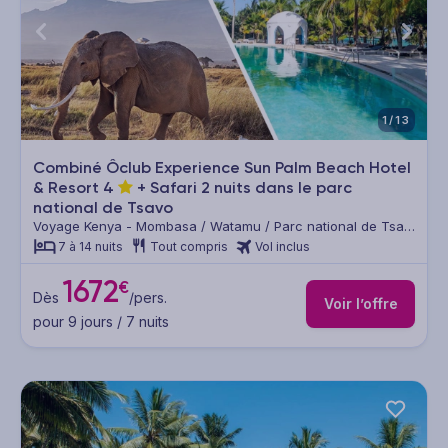
1/13
Combiné Ôclub Experience Sun Palm Beach Hotel
& Resort
4
+ Safari 2 nuits dans le parc
national de Tsavo
Voyage Kenya - Mombasa / Watamu / Parc national de Tsavo
Est & Ouest
7 à 14 nuits
Tout compris
Vol inclus
1672
€
Dès
/pers.
Voir l’offre
pour 9 jours / 7 nuits