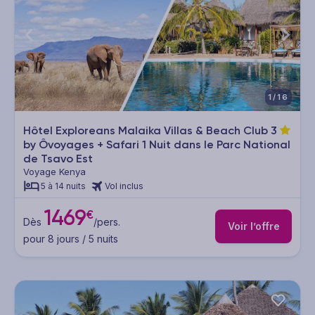
1/16
Hôtel Exploreans Malaika Villas & Beach Club
3
by Ôvoyages + Safari 1 Nuit dans le Parc National
de Tsavo Est
Voyage Kenya
5 à 14 nuits
Vol inclus
1469
€
Dès
/pers.
Voir l’offre
pour 8 jours / 5 nuits