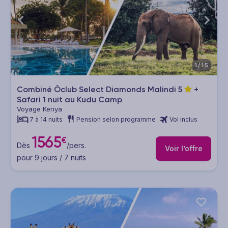
1/15
Combiné Ôclub Select Diamonds Malindi
5
+
Safari 1 nuit au Kudu Camp
Voyage Kenya
7 à 14 nuits
Pension selon programme
Vol inclus
1565
€
Dès
/pers.
Voir l’offre
pour 9 jours / 7 nuits