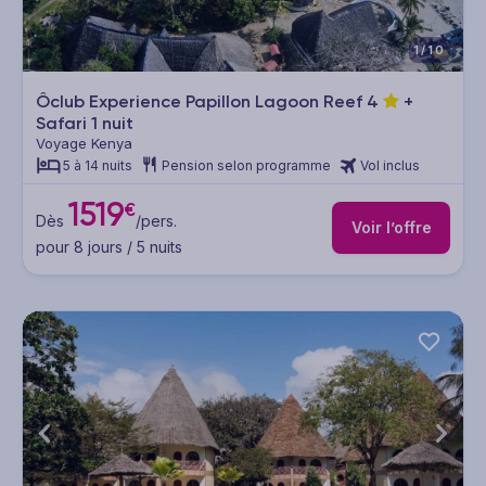
1/10
Ôclub Experience Papillon Lagoon Reef
4
+
Safari 1 nuit
Voyage Kenya
5 à 14 nuits
Pension selon programme
Vol inclus
1519
€
Dès
/pers.
Voir l’offre
pour 8 jours / 5 nuits