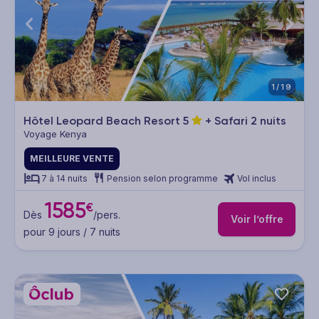
1/19
Hôtel Leopard Beach Resort
5
+ Safari 2 nuits
Voyage Kenya
MEILLEURE VENTE
7 à 14 nuits
Pension selon programme
Vol inclus
1585
€
Dès
/pers.
Voir l’offre
pour 9 jours / 7 nuits