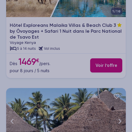
1/16
Hôtel Exploreans Malaika Villas & Beach Club
3
by Ôvoyages + Safari 1 Nuit dans le Parc National
de Tsavo Est
Voyage Kenya
5 à 14 nuits
Vol inclus
1469
€
Dès
/pers.
Voir l’offre
pour 8 jours / 5 nuits