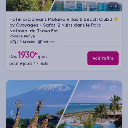
1/15
Hôtel Exploreans Malaika Villas & Beach Club
3
by Ôvoyages + Safari 2 Nuits dans le Parc
National de Tsavo Est
Voyage Kenya
7 à 14 nuits
Vol inclus
1930
€
Dès
/pers.
Voir l’offre
pour 9 jours / 7 nuits