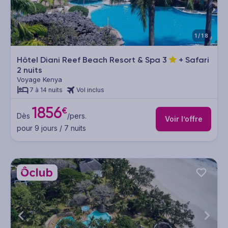
1/18
Hôtel Diani Reef Beach Resort & Spa
3
+ Safari
2 nuits
Voyage Kenya
7 à 14 nuits
Vol inclus
1856
€
Dès
/pers.
Voir l’offre
pour 9 jours / 7 nuits