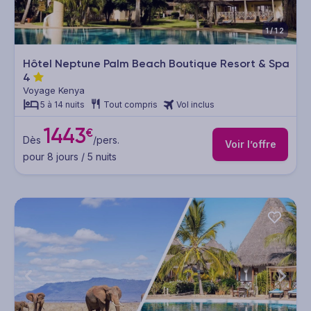
1/12
Hôtel Neptune Palm Beach Boutique Resort & Spa
4
Voyage Kenya
5 à 14 nuits
Tout compris
Vol inclus
1443
€
Dès
/pers.
Voir l’offre
pour 8 jours / 5 nuits