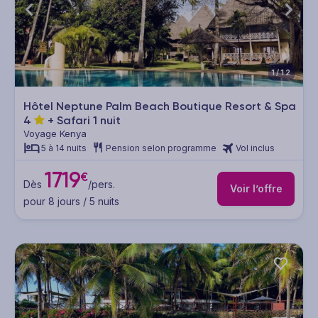
1/12
Hôtel Neptune Palm Beach Boutique Resort & Spa
4
+ Safari 1 nuit
Voyage Kenya
5 à 14 nuits
Pension selon programme
Vol inclus
1719
€
Dès
/pers.
Voir l’offre
pour 8 jours / 5 nuits