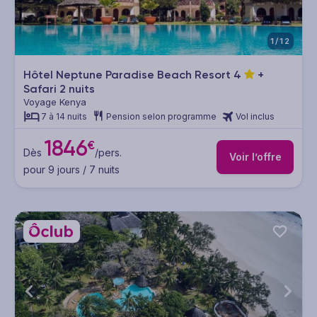
1/12
Hôtel Neptune Paradise Beach Resort
4
+
Safari 2 nuits
Voyage Kenya
7 à 14 nuits
Pension selon programme
Vol inclus
1846
€
Dès
/pers.
Voir l’offre
pour 9 jours / 7 nuits