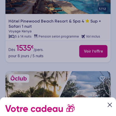
1/12
Hôtel Pinewood Beach Resort & Spa
4
Sup +
Safari 1 nuit
Voyage Kenya
5 à 14 nuits
Pension selon programme
Vol inclus
1535
€
Dès
/pers.
Voir l’offre
pour 8 jours / 5 nuits
Votre cadeau
🎁