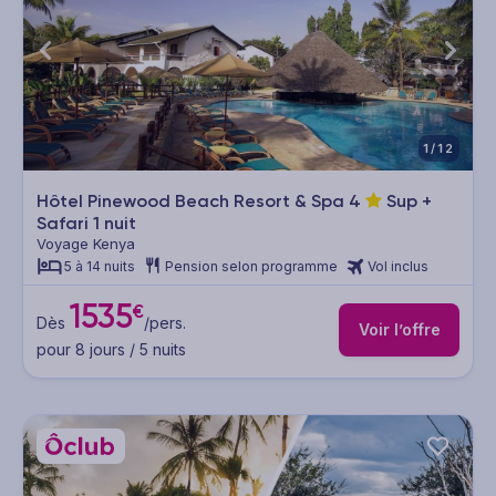
1/12
Hôtel Pinewood Beach Resort & Spa
4
Sup +
Safari 1 nuit
Voyage Kenya
5 à 14 nuits
Pension selon programme
Vol inclus
1535
€
Dès
/pers.
Voir l’offre
pour 8 jours / 5 nuits