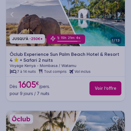
1
j
15
h
21
m
2
s
JUSQU'À
-250€*
1/13
Ôclub Experience Sun Palm Beach Hotel & Resort
4
+ Safari 2 nuits
Voyage Kenya - Mombasa / Watamu
7 à 14 nuits
Tout compris
Vol inclus
1605
€
Dès
/pers.
Voir l’offre
pour 9 jours / 7 nuits