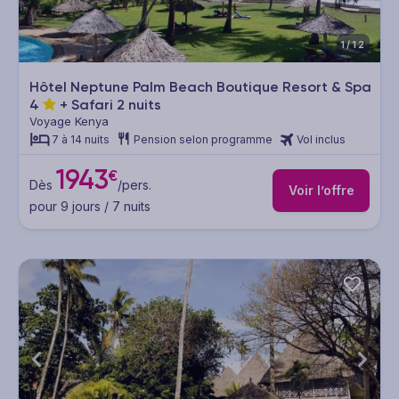
1/12
Hôtel Neptune Palm Beach Boutique Resort & Spa
4
+ Safari 2 nuits
Voyage Kenya
7 à 14 nuits
Pension selon programme
Vol inclus
1943
€
Dès
/pers.
Voir l’offre
pour 9 jours / 7 nuits