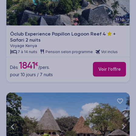
1/10
Ôclub Experience Papillon Lagoon Reef
4
+
Safari 2 nuits
Voyage Kenya
7 à 14 nuits
Pension selon programme
Vol inclus
1841
€
Dès
/pers.
Voir l’offre
pour 10 jours / 7 nuits