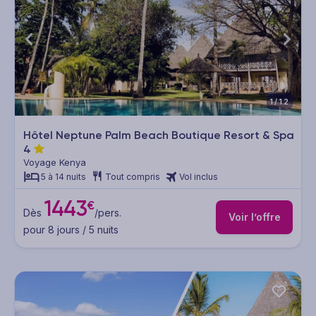
1/12
Hôtel Neptune Palm Beach Boutique Resort & Spa
4
Voyage Kenya
5 à 14 nuits
Tout compris
Vol inclus
1443
€
Dès
/pers.
Voir l’offre
pour 8 jours / 5 nuits