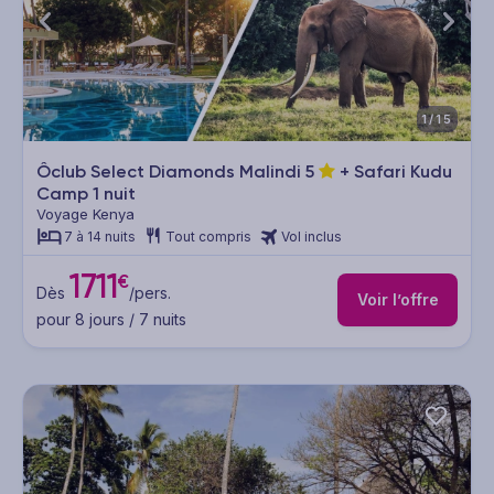
1/15
Ôclub Select Diamonds Malindi
5
+ Safari Kudu
Camp 1 nuit
Voyage Kenya
7 à 14 nuits
Tout compris
Vol inclus
1711
€
Dès
/pers.
Voir l’offre
pour 8 jours / 7 nuits