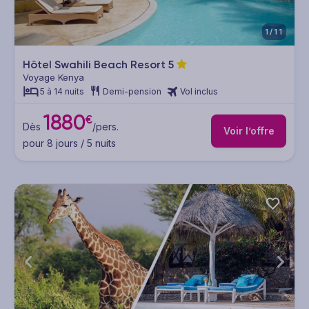
1/11
Hôtel Swahili Beach Resort
5
Voyage Kenya
5 à 14 nuits
Demi-pension
Vol inclus
1880
€
Dès
/pers.
Voir l’offre
pour 8 jours / 5 nuits