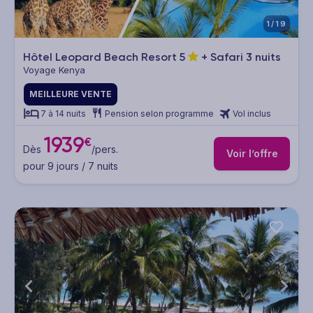
1/19
Hôtel Leopard Beach Resort
5
+ Safari 3 nuits
Voyage Kenya
MEILLEURE VENTE
7 à 14 nuits
Pension selon programme
Vol inclus
1939
€
Dès
/pers.
Voir l’offre
pour 9 jours / 7 nuits