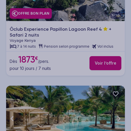
OFFRE BON PLAN
1/10
Ôclub Experience Papillon Lagoon Reef
4
+
Safari 2 nuits
Voyage Kenya
7 à 14 nuits
Pension selon programme
Vol inclus
1873
€
Dès
/pers.
Voir l’offre
pour 10 jours / 7 nuits