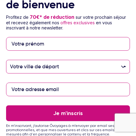
de bienvenue
1/15
70€* de réduction
Profitez de
sur votre prochain séjour
et recevez également nos
offres exclusives
en vous
Combiné Ôclub Select Diamonds Malindi
5
+
inscrivant à notre newsletter.
Safari 1 nuit au Kudu Camp
Voyage Kenya
7 à 14 nuits
Pension selon programme
Vol inclus
1565
€
Dès
/pers.
Voir l’offre
pour 9 jours / 7 nuits
Votre ville de départ
Je m'inscris
En m’inscrivant, j’autorise Ôvoyages à m’envoyer par email ses offres
promotionnelles, et que mes ouvertures et clics sur ces emails soient
mesurés afin d'en personnaliser le contenu et la fréquence.