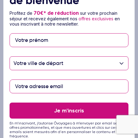
de bienvenue
de campagne)
70€* de réduction
Profitez de
sur votre prochain
séjour et recevez également nos
offres exclusives
en
Ce prix ne comprend pas
vous inscrivant à notre newsletter.
Tout ce qui n'est pas mentionné dans le
paragraphe « le prix comprend »
La franchise bagage (sauf si mention
contraire au moment du choix du vol)
Votre ville de départ
La hausse carburant (réajustement possible
après la réservation)
Les excursions optionnelles proposées et
repas pendant les excursions
Repas autres que ceux mentionnés ci-dessus
Les boissons
Les dépenses d'ordre personnel et les
Je m'inscris
pourboires
En m’inscrivant, j’autorise Ôvoyages à m’envoyer par email ses
Les assurances complémentaires
offres promotionnelles, et que mes ouvertures et clics sur ces
facultatives.
emails soient mesurés afin d'en personnaliser le contenu et la
fréquence.