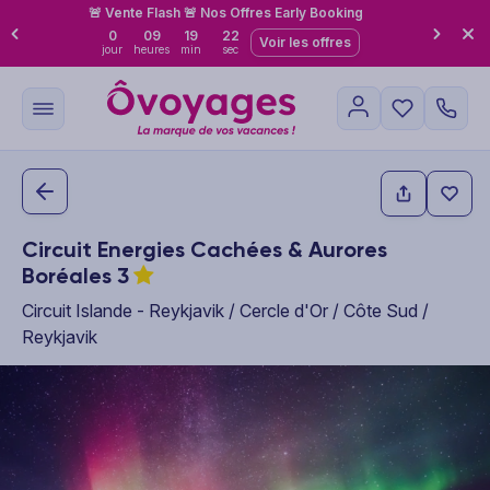
🚨 Vente Flash 🚨 Nos Offres Early Booking
0
09
19
20
Voir les offres
jour
heures
min
sec
Circuit Energies Cachées & Aurores
Boréales
3
Circuit Islande - Reykjavik / Cercle d'Or / Côte Sud /
Reykjavik
This carousel shows one large product image at a time. Use the P