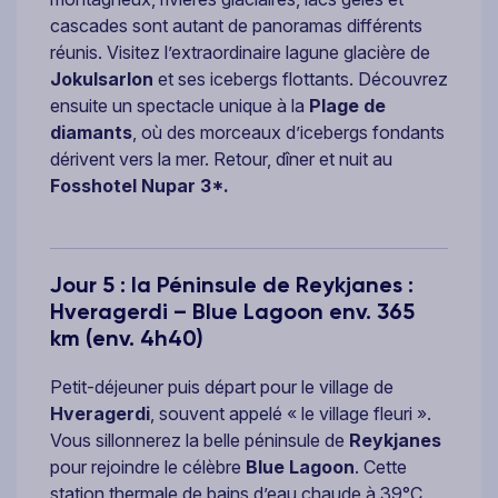
cascades sont autant de panoramas différents
réunis. Visitez l’extraordinaire lagune glacière de
Jokulsarlon
et ses icebergs flottants. Découvrez
ensuite un spectacle unique à la
Plage de
diamants
, où des morceaux d’icebergs fondants
dérivent vers la mer. Retour, dîner et nuit au
Fosshotel Nupar 3*.
Jour 5 : la Péninsule de Reykjanes :
Hveragerdi – Blue Lagoon env. 365
km (env. 4h40)
Petit-déjeuner puis départ pour le village de
Hveragerdi
, souvent appelé « le village fleuri ».
Vous sillonnerez la belle péninsule de
Reykjanes
pour rejoindre le célèbre
Blue Lagoon
. Cette
station thermale de bains d’eau chaude à 39°C