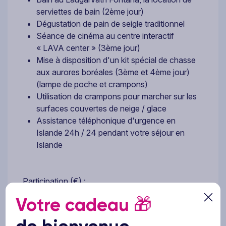
serviettes de bain (2ème jour)
Dégustation de pain de seigle traditionnel
Séance de cinéma au centre interactif
« LAVA center » (3ème jour)
Mise à disposition d'un kit spécial de chasse
aux aurores boréales (3ème et 4ème jour)
(lampe de poche et crampons)
Utilisation de crampons pour marcher sur les
surfaces couvertes de neige / glace
Assistance téléphonique d'urgence en
Islande 24h / 24 pendant votre séjour en
Islande
Participation (€) :
Option « réveil » pour admirer les aurores
Votre cadeau
🎁
boréales pendant la nuit les jours de 2 à 4
(option disponible dans la plupart des hôtels