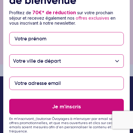
de bienvenue
réduction
70€* de réduction
Profitez de
sur votre prochain
séjour et recevez également nos
offres exclusives
en
sur votre prochain voyage.
vous inscrivant à notre newsletter.
S’inscrire
En m’inscrivant, j’autorise Ôvoyages à m’envoyer par email ses offres
promotionnelles, et que mes ouvertures et clics sur ces emails
soient mesurés afin d'en personnaliser le contenu et la fréquence.
Votre ville de départ
Je m'inscris
En m’inscrivant, j’autorise Ôvoyages à m’envoyer par email ses
offres promotionnelles, et que mes ouvertures et clics sur ces
emails soient mesurés afin d'en personnaliser le contenu et la
fréquence.