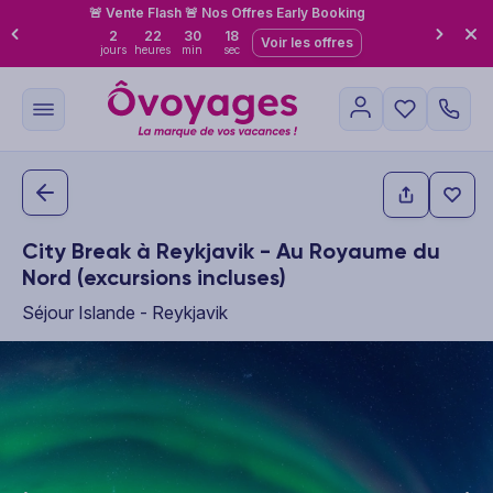
🚨 Vente Flash 🚨 Nos Offres Early Booking
2
22
30
18
Voir les offres
jours
heures
min
sec
City Break à Reykjavik - Au Royaume du
Nord (excursions incluses)
Séjour Islande - Reykjavik
This carousel shows one large product image at a time. Use the P