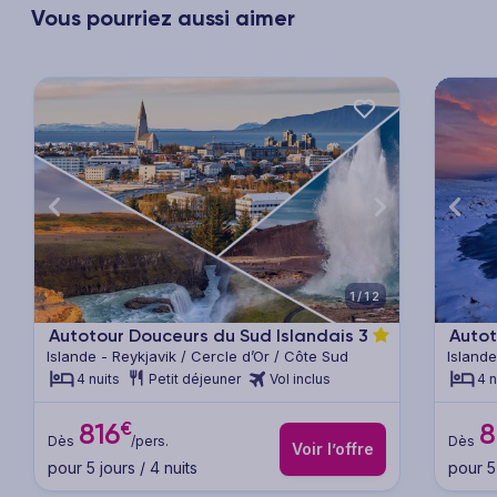
Vous pourriez aussi aimer
xt
Previous
Next
Previ
1/12
Autotour Douceurs du Sud Islandais
3
Autot
Islande - Reykjavik / Cercle d’Or / Côte Sud
Islande
vallée 
4 nuits
Petit déjeuner
Vol inclus
4 n
Reykjav
€
816
8
Dès
/pers.
Dès
Voir l’offre
pour 5 jours / 4 nuits
pour 5 