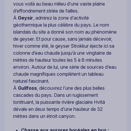
vous voilà au beau milieu d‘une vaste plaine
d‘effondrement striée de failles.
À
Geysir
, admirez la zone d‘activité
géothermique la plus célèbre du pays. Le nom
islandais du site a donné son nom au phénomène
de geyser. Et pour cause, sans jamais décevoir,
hiver comme été, le geyser Strokkur éjecte ici sa
colonne d‘eau chaude jusqu‘à une vingtaine de
mètres de hauteur toutes les 5 à 8 minutes
environ. Autour de lui, une série de sources d‘eau
chaude magnifiques complètent un tableau
naturel fascinant.
À
Gullfoss
, découvrez l‘une des plus belles
cascades du pays. Dans un rugissement
tonitruant, la puissante rivière glaciaire Hvítá
dévale en deux temps d‘une hauteur de 32
mètres dans un étroit canyon.
Chasse aux aurores boréales en bus :