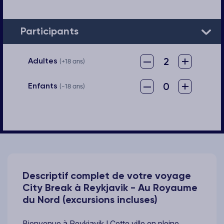
Participants
–
+
2
Adultes
(+18 ans)
–
+
0
Enfants
(-18 ans)
Descriptif complet de votre voyage
City Break à Reykjavik - Au Royaume
du Nord (excursions incluses)
Bienvenue à Reykjavik
! Cette ville en pleine