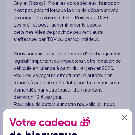
Orly et Roissy). Pour les vols spéciaux, l’aéroport
n’est pas garanti lorsque la ville de départ/arrivée
en comporte plusieurs (ex. : Roissy ou Orly).
Les pré- et post- acheminements depuis
certaines villes de province peuvent aussi
s'effectuer par TGV ou par vol intérieur.
Nous souhaitons vous informer d’un changement
législatif important qui impactera votre location de
véhicule en Islande à partir du 1er janvier 2026.
Pour les voyageurs effectuant un autotour en
Islande à partir de cette date, une taxe vous sera
demandée par votre loueur d’un montant
d’environ 12 € par jour.
Pour plus de détails sur cette nouvelle loi, nous
vous invitons à consulter le site officiel du
Votre cadeau
🎁
gouvernement islandais
: https://vegirokkarallra.is/