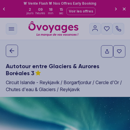
🚨 Vente Flash 🚨 Nos Offres Early Booking
2
09
18
14
Voir les offres
jours
heures
min
sec
Autotour entre Glaciers & Aurores
Boréales
3
Circuit Islande - Reykjavik / Borgarfjordur / Cercle d'Or /
Chutes d'eau & Glaciers / Reykjavik
This carousel shows one large product image at a time. Use the P