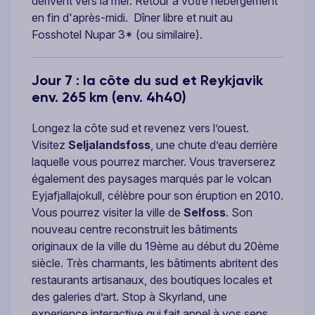
dérivent vers la mer. Retour à votre hébergement
en fin d'après-midi. Dîner libre et nuit au
Fosshotel Nupar 3* (ou similaire).
Jour 7 : la côte du sud et Reykjavik
env. 265 km (env. 4h40)
Longez la côte sud et revenez vers l’ouest.
Visitez
Seljalandsfoss
, une chute d’eau derrière
laquelle vous pourrez marcher. Vous traverserez
également des paysages marqués par le volcan
Eyjafjallajokull, célèbre pour son éruption en 2010.
Vous pourrez visiter la ville de
Selfoss
. Son
nouveau centre reconstruit les bâtiments
originaux de la ville du 19ème au début du 20ème
siècle. Très charmants, les bâtiments abritent des
restaurants artisanaux, des boutiques locales et
des galeries d’art. Stop à Skyrland, une
experience interactive qui fait appel à vos sens