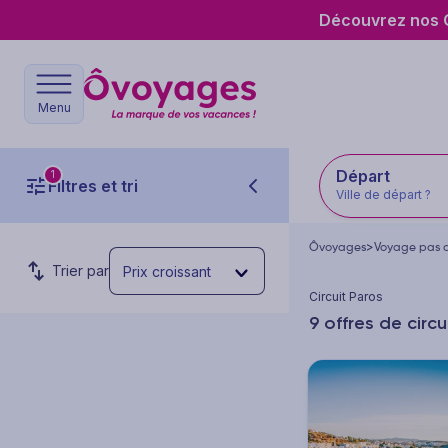
Découvrez nos O
Menu
Départ
1
Filtres et tri
Ville de départ ?
Ôvoyages
>
Voyage pas 
Trier par
Prix croissant
Circuit Paros
9 offres de circu
Budget par personne
Prix min.
Prix max.