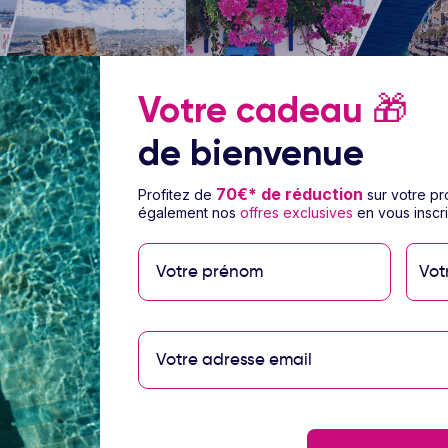
Votre cadeau
🎁
de bienvenue
1/10
70€* de réduction
Profitez de
sur votre p
 île de Mykonos & île
Combiné Athènes, île de Paros, î
également nos
offres exclusives
en vous inscri
3
Naxos & île de Santorin
îles - Athènes / Mykonos /
Circuit Grèce & ses îles - Athènes / île
/ île de Naxos / île de Santorin
déjeuner
Vol inclus
11 nuits
Petit déjeuner
Vol incl
Vot
1009
€
Dès
/pers.
Voir l’offre
Voir l
ts
pour 12 jours / 11 nuits
Vous avez vu
9
voyages sur