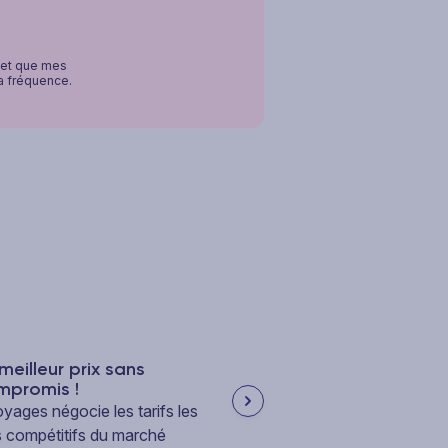
, et que mes
la fréquence.
meilleur prix sans
Frais de dossier offe
mpromis !
Les frais de dossier ? C
yages négocie les tarifs les
!
s compétitifs du marché