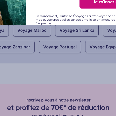
Je m'inscri
Ces destinations peuvent vous plaire
En m’inscrivant, j’autorise Ôvoyages à m’envoyer par e
mes ouvertures et clics sur ces emails soient mesurés 
fréquence.
ya
Voyage Maroc
Voyage Sri Lanka
Voy
oyage Zanzibar
Voyage Portugal
Voyage Egyp
Inscrivez-vous à notre newsletter
et profitez de
70€* de réduction
sur votre prochain voyage.