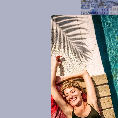
Découverte (9)
Points forts
Combiné Athènes,
de Paros
2
ou
Circuit Grèce & ses 
Paros
7 nuits
Petit 
962
€
Dès
/pers.
pour 8 jours / 7 nui