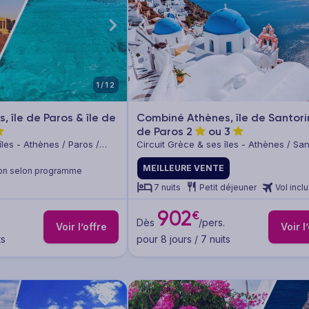
1/12
 île de Paros & île de
Combiné Athènes, île de Santorin
de Paros
2
ou
3
îles - Athènes / Paros /
Circuit Grèce & ses îles - Athènes / San
Paros
MEILLEURE VENTE
on selon programme
7 nuits
Petit déjeuner
Vol incl
902
€
Dès
/pers.
Voir l’offre
Voir l
ts
pour 8 jours / 7 nuits