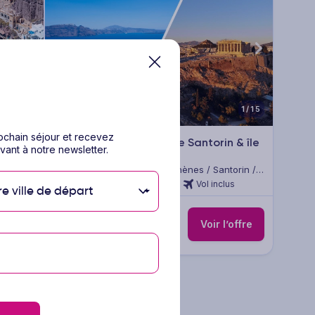
1/15
1/15
rochain séjour et recevez
le de
Combiné Athènes, île de Santorin & île
vant à notre newsletter.
de de Paros
2
ou
3
 de Paros
Circuit Grèce & ses îles - Athènes / Santorin /
Paros
us
11 nuits
Petit déjeuner
Vol inclus
re ville de départ
1099
€
Dès
/pers.
’offre
Voir l’offre
pour 12 jours / 11 nuits
 9