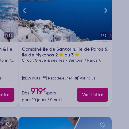
1/13
1/8
 & île
Combiné île de Santorin, île de Paros &
île de Mykonos
2
ou
3
torin /
Circuit Grèce & ses îles - Santorin / Paros /
Mykonos
us
9 nuits
Petit déjeuner
Vol inclus
919
€
Dès
/pers.
’offre
Voir l’offre
pour 10 jours / 9 nuits