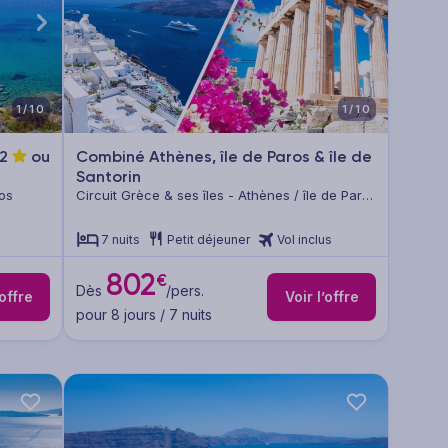
1/10
1/10
2
ou
Combiné Athènes, île de Paros & île de
Santorin
ros
Circuit Grèce & ses îles - Athènes / île de Paros
/ île de Santorin
7 nuits
Petit déjeuner
Vol inclus
802
€
Dès
/pers.
’offre
Voir l’offre
pour 8 jours / 7 nuits