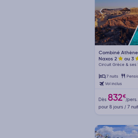
Autre (2)
Type de voyage
Combinés (9)
Combiné Athènes,
Naxos
2
ou
3
Combinés d'îles (9)
Circuit Grèce & ses 
Naxos
Combinés multi-destination
7 nuits
Pensi
(8)
Vol inclus
832
€
Dès
/pers.
Thématique
pour 8 jours / 7 nui
Mer - Plage (9)
Îles (9)