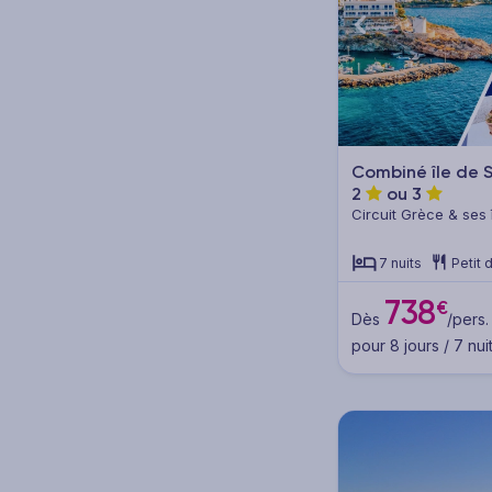
Destination
Pension
Combiné île de S
2
ou
3
Petit déjeuner (7)
Circuit Grèce & ses 
Pension selon programme (2)
7 nuits
Petit 
738
€
Dès
/pers.
pour 8 jours / 7 nui
Catégorie
4* (2)
3* (7)
2* (5)