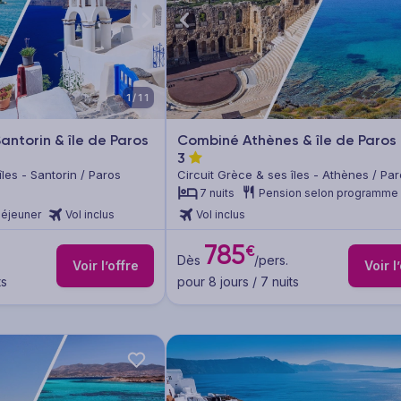
1/11
antorin & île de Paros
Combiné Athènes & île de Paros
3
îles - Santorin / Paros
Circuit Grèce & ses îles - Athènes / Pa
7 nuits
Pension selon programme
déjeuner
Vol inclus
Vol inclus
785
€
Dès
/pers.
Voir l’offre
Voir l
ts
pour 8 jours / 7 nuits