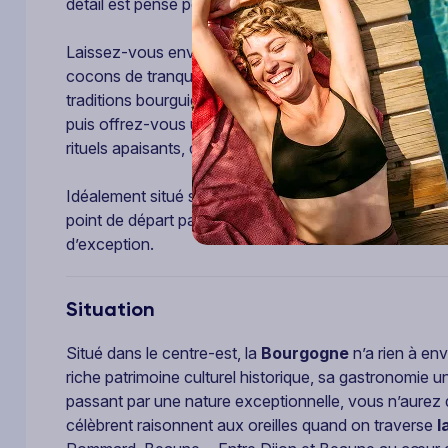
détail est pensé pour votre confort.
Laissez-vous envelopper par l’atmosphère chaleure
cocons de tranquillité. Prolongez l’expérience en sa
traditions bourguignonnes, avec des produits locaux 
puis offrez-vous un moment suspendu dans l’
espac
rituels apaisants, détente absolue… un voyage sensor
Idéalement situé sur la
Route des Grands Crus de
point de départ parfait pour de belles échappées au c
d’exception.
Situation
Situé dans le centre-est, la
Bourgogne
n’a rien à en
riche patrimoine culturel historique, sa gastronomie
passant par une nature exceptionnelle, vous n’aure
célèbrent raisonnent aux oreilles quand on traverse
l