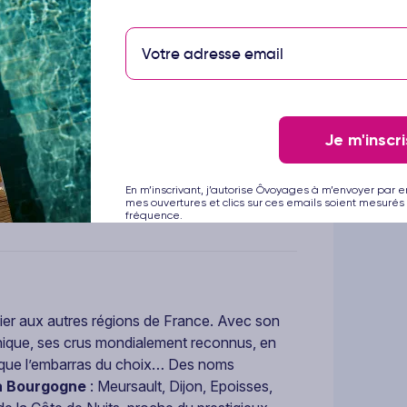
use de nos
chambres spacieuses
, véritables
vourant une cuisine
respectueuse des
et de saison
au
restaurant bistronomique
,
e vineaSpa
: gamme de soins sur-mesure,
iel unique.
Je m'inscri
 Bourgogne
, Le Richebourg est également le
En m’inscrivant, j’autorise Ôvoyages à m’envoyer par e
œur des vignobles et de leurs appellations
mes ouvertures et clics sur ces emails soient mesurés 
fréquence.
vier aux autres régions de France. Avec son
 unique, ses crus mondialement reconnus, en
z que l’embarras du choix… Des noms
a Bourgogne
: Meursault, Dijon, Epoisses,