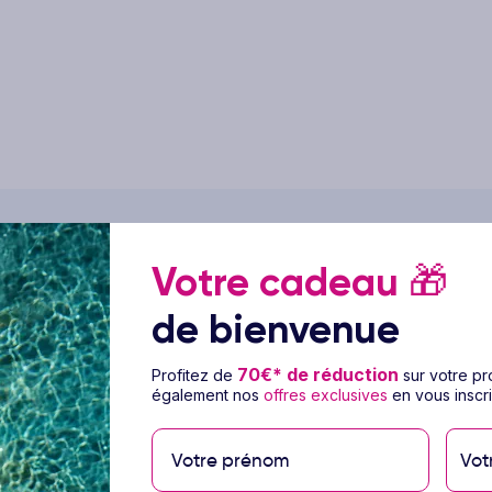
Votre cadeau
🎁
ge Le Richebourg Hôtel
de bienvenue
70€* de réduction
Profitez de
sur votre p
& Jardins ****
! Entre Dijon et Beaune, au
également nos
offres exclusives
en vous inscri
sérénité vous invite à vivre une parenthèse où
vous. Installé à Vosne-Romanée, au milieu
Vot
vous ouvre les portes d’un univers où chaque