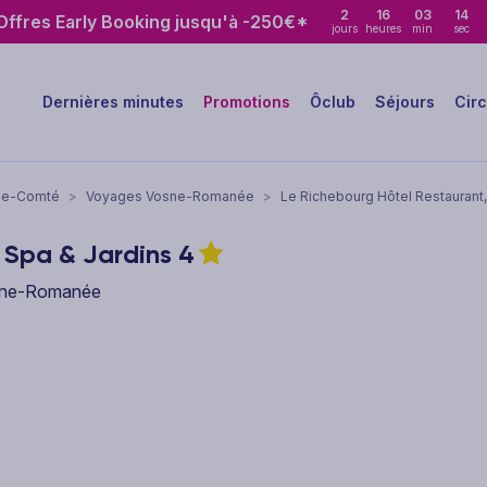
2
16
03
13
ffres Early Booking jusqu'à -250€*
jours
heures
min
sec
Dernières minutes
Promotions
Ôclub
Séjours
Circ
he-Comté
>
Voyages Vosne-Romanée
>
Le Richebourg Hôtel Restaurant,
 Spa & Jardins
4
osne-Romanée