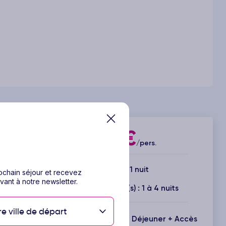
137€
Dès
/pers.
2 jours / 1 nuit
rochain séjour et recevez
vant à notre newsletter.
Durée(s) disponible(s) : 1 à 4 nuits
re ville de départ
Inclus : Logement + Petit Déjeuner + Accès