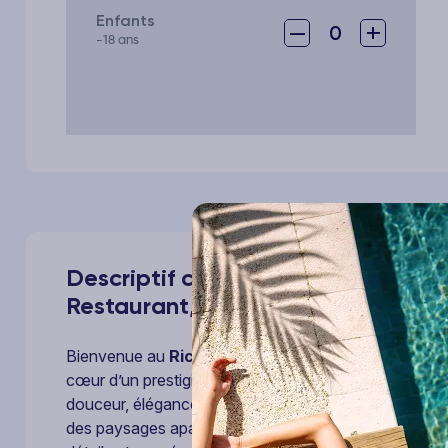
Enfants
–
+
0
-18 ans
Descriptif complet de votre voya
Restaurant, Spa & Jardins 4*
Bienvenue au
Richebourg Hôtel Restaurant, Spa 
cœur d’un prestigieux domaine viticole, cet écrin de 
douceur, élégance et ressourcement sont au rendez-
des paysages apaisants de la Côte de Nuits, l’hôtel 