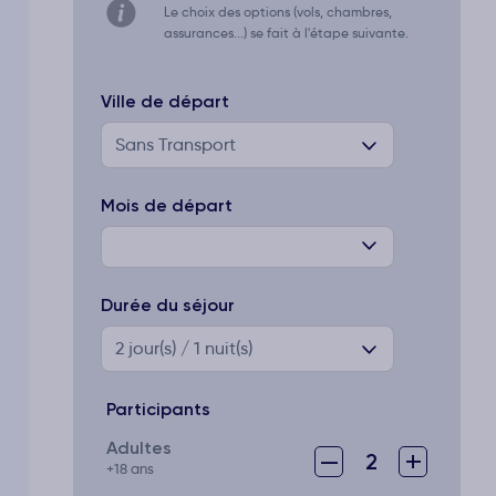
Le choix des options (vols, chambres,
assurances...) se fait à l'étape suivante.
Ville de départ
Sans Transport
Mois de départ
Durée du séjour
2
jour(s) / 1 nuit(s)
Participants
Adultes
–
+
2
+18 ans