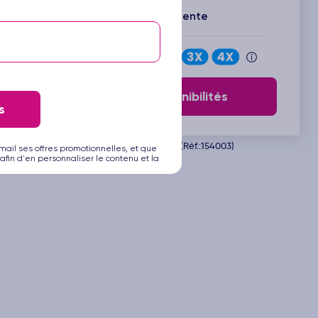
Espace Détente
Payez en
Voir les disponibilités
s
Départ le 01.11.2026 (Réf.:154003)
mail ses offres promotionnelles, et que
afin d'en personnaliser le contenu et la