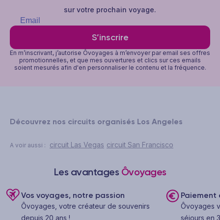
sur votre prochain voyage.
S’inscrire
En m’inscrivant, j’autorise Ôvoyages à m’envoyer par email ses offres
promotionnelles, et que mes ouvertures et clics sur ces emails
soient mesurés afin d'en personnaliser le contenu et la fréquence.
Découvrez nos circuits organisés Los Angeles
circuit Las Vegas
circuit San Francisco
A voir aussi :
Les avantages
Ôvoyages
Vos voyages, notre passion
Paiement e
Ôvoyages, votre créateur de souvenirs
Ôvoyages v
depuis 20 ans !
séjours en 3