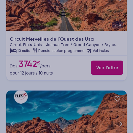
1/14
Circuit Merveilles de l'Ouest des Usa
Circuit Etats-Unis - Joshua Tree / Grand Canyon / Bryce
Canyon / Death Valley / Yosemite / Horseshoe Bend / Vallée
10 nuits
Pension selon programme
Vol inclus
du Feu / Monument Valley
3742
€
Dès
/pers.
Voir l’offre
pour 12 jours / 10 nuits