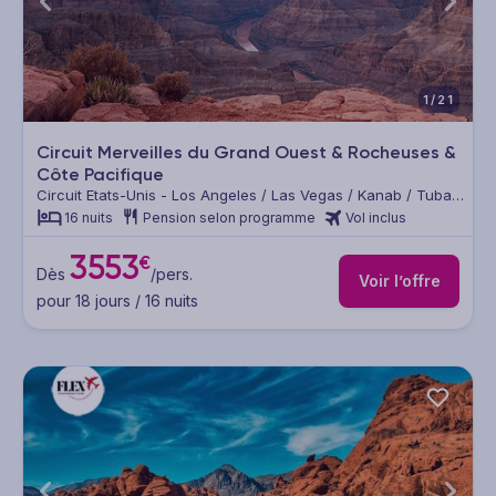
1/21
Circuit Merveilles du Grand Ouest & Rocheuses &
Côte Pacifique
Circuit Etats-Unis - Los Angeles / Las Vegas / Kanab / Tuba
City / Grand Junction / Cheyenne / Deadwood / Idaho Falls /
16 nuits
Pension selon programme
Vol inclus
Lake Tahoe / San Francisco / Lompoc
3553
€
Dès
/pers.
Voir l’offre
pour 18 jours / 16 nuits