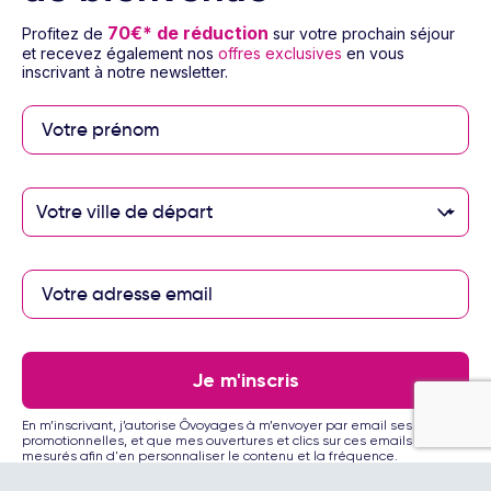
70€* de réduction
Profitez de
sur votre prochain séjour
Besoin d’aide
et recevez également nos
offres exclusives
en vous
inscrivant à notre newsletter.
© 2026 Ôvoyages
Votre ville de départ
Paiement sécurisé
Paiement en 3 ou 4
fois par carte
Je m'inscris
bancaire avec
notre partenaire
Floa
En m’inscrivant, j’autorise Ôvoyages à m’envoyer par email ses offres
promotionnelles, et que mes ouvertures et clics sur ces emails soient
mesurés afin d'en personnaliser le contenu et la fréquence.