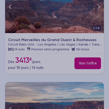
1/19
Circuit Merveilles du Grand Ouest & Rocheuses
Circuit Etats-Unis - Los Angeles / Las Vegas / Kanab / Tuba
City / Grand Junction / Cheyenne / Deadwood / Idaho Falls /
14 nuits
Pension selon programme
Vol inclus
Lake Tahoe / San Francisco / Lompoc
3413
€
Dès
/pers.
Voir l’offre
pour 16 jours / 14 nuits