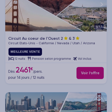
1/17
Circuit Au coeur de l'Ouest
2
&
3
Circuit Etats-Unis - Californie / Nevada / Utah / Arizona
MEILLEURE VENTE
12 nuits
Pension selon programme
Vol inclus
2461
€
Dès
/pers.
Voir l’offre
pour 14 jours / 12 nuits