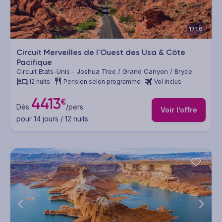
1/16
Circuit Merveilles de l'Ouest des Usa & Côte
Pacifique
Circuit Etats-Unis - Joshua Tree / Grand Canyon / Bryce
Canyon / Death Valley / Yosemite / Horseshoe Bend / Vallée
12 nuits
Pension selon programme
Vol inclus
du Feu / Monument Valley
4413
€
Dès
/pers.
Voir l’offre
pour 14 jours / 12 nuits