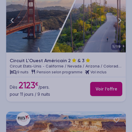
1/19
Circuit L'Ouest Américain
2
&
3
Circuit Etats-Unis - Californie / Nevada / Arizona / Colorado /
Utah
9 nuits
Pension selon programme
Vol inclus
2123
€
Dès
/pers.
Voir l’offre
pour 11 jours / 9 nuits