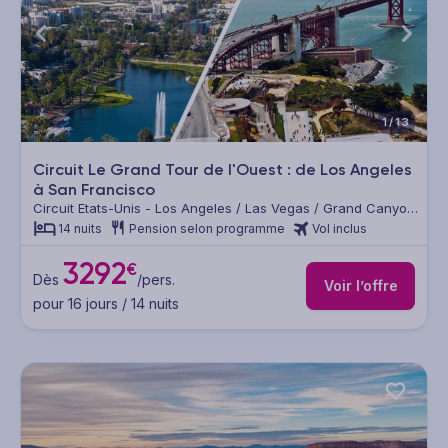
1/13
Circuit Le Grand Tour de l'Ouest : de Los Angeles
à San Francisco
Circuit Etats-Unis - Los Angeles / Las Vegas / Grand Canyon
/ Denver / Cheyenne / Mount Rushmore / Deadwood / Cody
14 nuits
Pension selon programme
Vol inclus
/ Yellowstone / Elko / Carson City / Lake Tahoe / Sacramento
/ San Francisco
3292
€
Dès
/pers.
Voir l’offre
pour 16 jours / 14 nuits