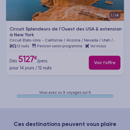
1/16
Circuit Splendeurs de l'Ouest des USA & extension
à New York
Circuit Etats-Unis - Californie / Arizona / Nevada / Utah /
New York
12 nuits
Pension selon programme
Vol inclus
5127
€
Dès
/pers.
Voir l’offre
pour 14 jours / 12 nuits
Vous avez vu
9
voyages sur 9
Ces destinations peuvent vous plaire