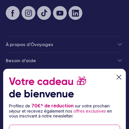
À propos d’Ôvoyages
Besoin d’aide
© 2026 Ôvoyages
Votre cadeau
🎁
de bienvenue
70€* de réduction
Profitez de
sur votre prochain
séjour et recevez également nos
offres exclusives
en
Paiement sécurisé
vous inscrivant à notre newsletter.