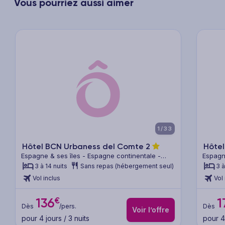
Vous pourriez aussi aimer
xt
Previous
Next
Previ
1/33
Hôtel BCN Urbaness del Comte
2
Hôtel
Espagne & ses îles - Espagne continentale -
Espagn
Barcelone & sa région
Barcel
3 à 14 nuits
Sans repas (hébergement seul)
3 à
Vol inclus
Vol 
€
136
1
Dès
/pers.
Dès
Voir l’offre
pour 4 jours / 3 nuits
pour 4 