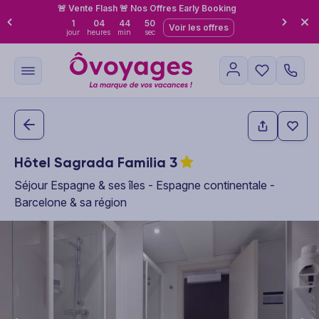
🚨 Vente Flash 🚨 Nos Offres Early Booking
1
04
44
49
Voir les offres
jour
heures
min
sec
Hôtel Sagrada Familia
3
Séjour Espagne & ses îles - Espagne continentale -
Barcelone & sa région
This carousel shows one large product image at a time. Use the P