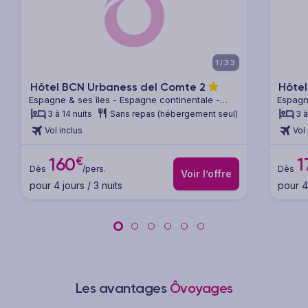
xt
Previous
Next
Previ
1/33
Hôtel BCN Urbaness del Comte
2
Hôtel
Espagne & ses îles - Espagne continentale -
Espagn
Barcelone & sa région
Barcel
3 à 14 nuits
Sans repas (hébergement seul)
3 à
Vol inclus
Vol 
€
160
1
Dès
/pers.
Dès
Voir l’offre
pour 4 jours / 3 nuits
pour 4 
Les avantages
Ôvoyages