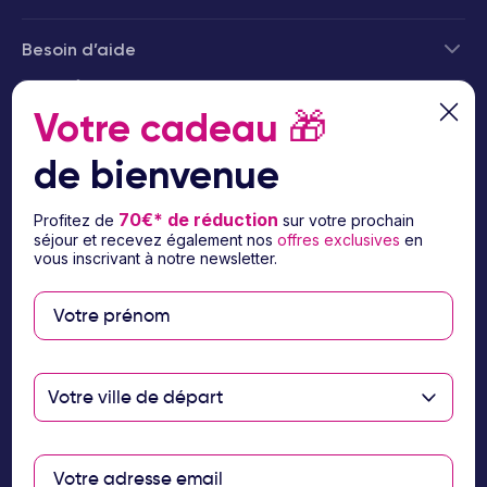
Besoin d’aide
© 2026 Ôvoyages
Votre cadeau
🎁
de bienvenue
70€* de réduction
Profitez de
sur votre prochain
séjour et recevez également nos
offres exclusives
en
Paiement sécurisé
vous inscrivant à notre newsletter.
Paiement en 3 ou 4
fois par carte
bancaire avec
Votre ville de départ
notre partenaire
Floa