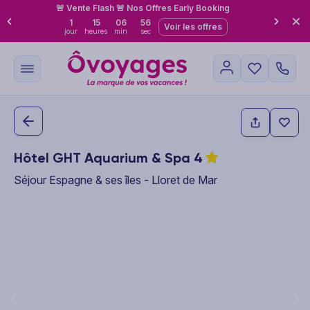
🚨 Vente Flash 🚨 Nos Offres Early Booking
1
15
06
55
Voir les offres
jour
heures
min
sec
Hôtel GHT Aquarium & Spa
4
Séjour Espagne & ses îles - Lloret de Mar
This carousel shows one large product image at a time. Use the P