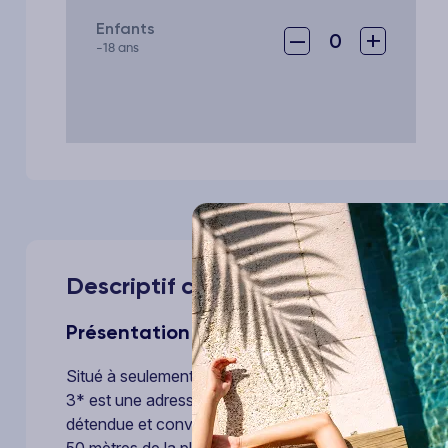
Enfants
–
+
0
-18 ans
Descriptif complet de votre voya
Présentation
Situé à seulement quelques pas de la plage de La Car
3* est une adresse idéale pour profiter pleinement d
détendue et conviviale. Cet établissement de bord de
50 mètres de la plage, à proximité des commerces, re