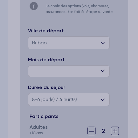
Le choix des options (vols, chambres,
assurances...) se fait à l'étape suivante.
Ville de départ
Bilbao
Mois de départ
Durée du séjour
5-6
jour(s) / 4 nuit(s)
Participants
Adultes
–
+
2
+18 ans