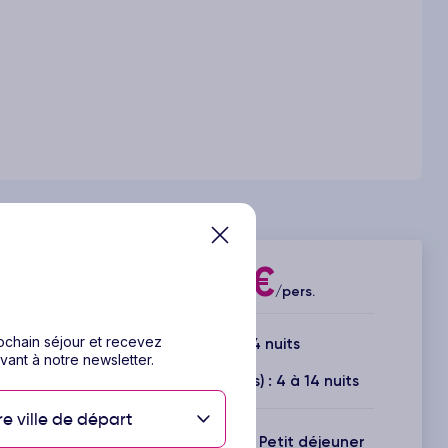
366€
Dès
/pers.
rochain séjour et recevez
5 jours / 4 nuits
vant à notre newsletter.
Durée(s) disponible(s) : 4 à 14 nuits
re ville de départ
Inclus : Vols + Hôtel + Petit déjeuner