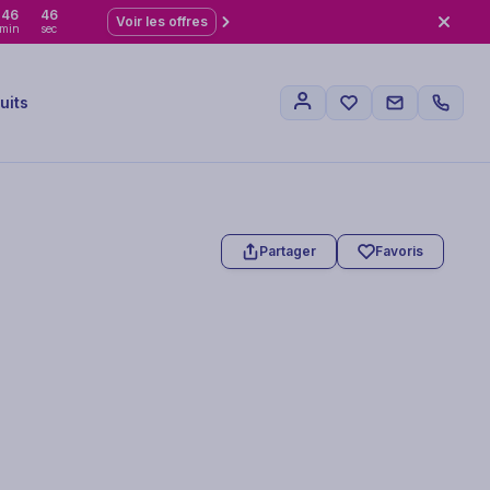
46
45
Voir les offres
min
sec
uits
Partager
Favoris