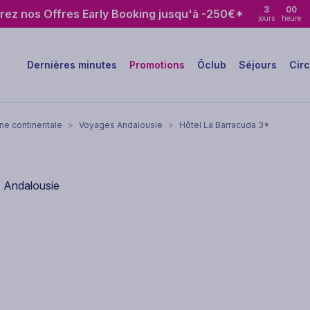
3
00
rez nos Offres Early Booking jusqu'à -250€*
jours
heure
Dernières minutes
Promotions
Ôclub
Séjours
Circ
e continentale
>
Voyages Andalousie
>
Hôtel La Barracuda 3*
- Andalousie