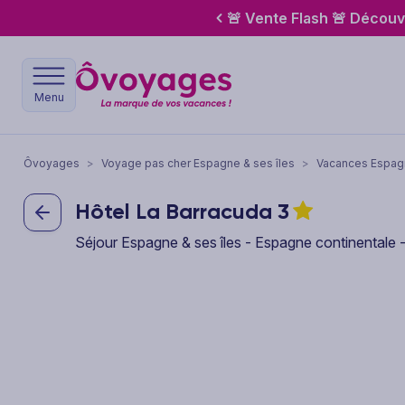
🚨 Vente Flash 🚨 Découv
Menu
Ôvoyages
>
Voyage pas cher Espagne & ses îles
>
Vacances Espagn
Hôtel La Barracuda
3
Séjour Espagne & ses îles - Espagne continentale 