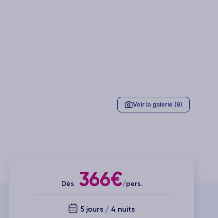
Voir la galerie (9)
366€
Dès
/pers.
5 jours / 4 nuits