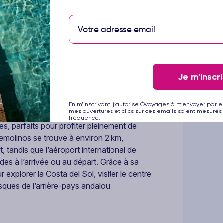
puis l’aéroport de Málaga (à seulement 9 km),
souhaitant combiner farniente, découvertes
Je m'inscri
al sur le littoral de Torremolinos, station
usie. Situé à seulement 50 mètres de la
En m’inscrivant, j’autorise Ôvoyages à m’envoyer par e
mes ouvertures et clics sur ces emails soient mesurés 
èbre promenade maritime La Carihuela, bordée
fréquence.
es, parfaits pour profiter pleinement de
emolinos se trouve à environ 2 km,
 tandis que l’aéroport international de
ides à l’arrivée ou au départ. Grâce à sa
r explorer la Costa del Sol, visiter le centre
esques de l’arrière-pays andalou.