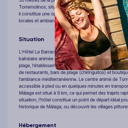
Torremolinos, situé à 2 km. Facilement accessible de
il constitue une option pratique pour les voyageurs 
locales et ambiance méditerranéenne.
Situation
L’Hôtel La Barracuda 3* bénéficie d’un emplacement idé
balnéaire animée de la province de Málaga, en Andalo
plage, l’établissement offre un accès direct à la cél
de restaurants, bars de plage (chiringuitos) et boutiqu
l’ambiance méditerranéenne. Le centre animé de Torr
accessible à pied ou en quelques minutes en transport,
Málaga est situé à 9 km, ce qui permet des trajets rap
situation, l’hôtel constitue un point de départ idéal pou
historique de Málaga, ou découvrir les villages pittor
Hébergement