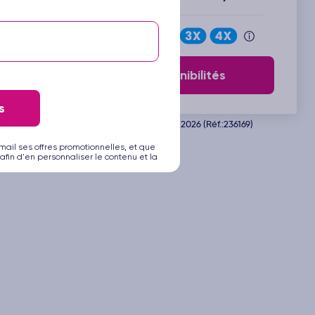
Payez en
Voir les disponibilités
s
Départ de Bilbao le 23.10.2026 (Réf.:236169)
mail ses offres promotionnelles, et que
afin d'en personnaliser le contenu et la