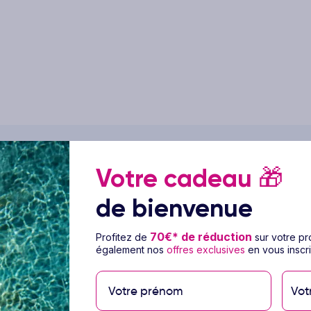
Votre cadeau
🎁
ge Hôtel La Barracuda 3*
de bienvenue
70€* de réduction
Profitez de
sur votre p
également nos
offres exclusives
en vous inscri
ihuela, à Torremolinos, l’Hôtel La Barracuda
u littoral andalou dans une atmosphère
Vot
 mer séduit par son emplacement privilégié à
staurants typiques et animations du centre de