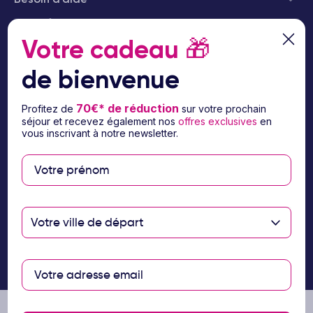
© 2026 Ôvoyages
Votre cadeau
🎁
de bienvenue
70€* de réduction
Profitez de
sur votre prochain
séjour et recevez également nos
offres exclusives
en
Paiement sécurisé
vous inscrivant à notre newsletter.
Paiement en 3 ou 4
fois par carte
bancaire avec
Votre ville de départ
notre partenaire
Floa