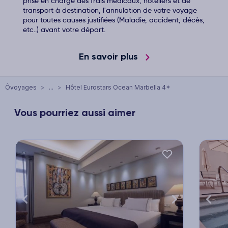
prise en charge des frais médicaux, hôteliers et de
transport à destination, l'annulation de votre voyage
pour toutes causes justifiées (Maladie, accident, décès,
etc..) avant votre départ.
En savoir plus
Ôvoyages
>
...
>
Hôtel Eurostars Ocean Marbella 4*
Vous pourriez aussi aimer
xt
Previous
Next
Previ