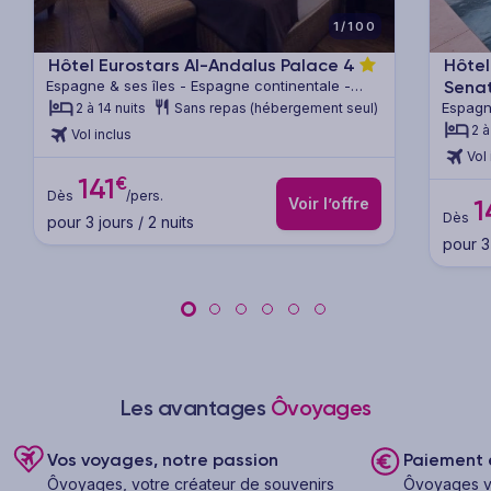
1/100
Hôtel Eurostars Al-Andalus Palace
4
Hôtel
Espagne & ses îles - Espagne continentale -
Sena
Andalousie
Espagn
2 à 14 nuits
Sans repas (hébergement seul)
Andalo
2 à
Vol inclus
Vol 
€
141
Dès
/pers.
Voir l’offre
1
Dès
pour 3 jours / 2 nuits
pour 3 
Les avantages
Ôvoyages
Vos voyages, notre passion
Paiement e
Ôvoyages, votre créateur de souvenirs
Ôvoyages v