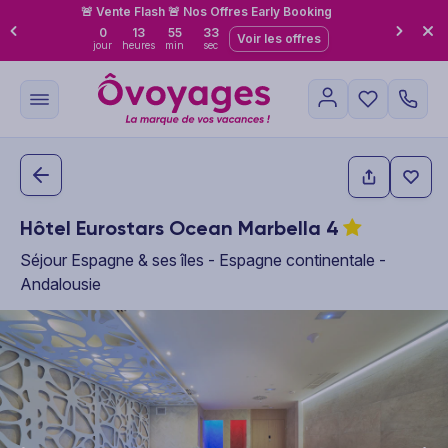
🚨 Vente Flash 🚨 Nos Offres Early Booking
0
13
55
32
Voir les offres
jour
heures
min
sec
Hôtel Eurostars Ocean Marbella
4
Séjour Espagne & ses îles - Espagne continentale -
Andalousie
This carousel shows one large product image at a time. Use the P