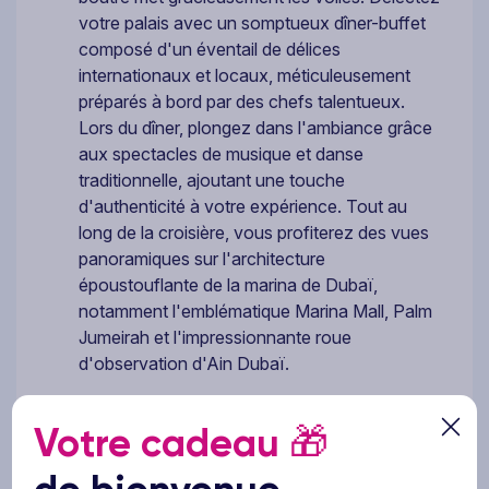
votre palais avec un somptueux dîner-buffet
composé d'un éventail de délices
internationaux et locaux, méticuleusement
préparés à bord par des chefs talentueux.
Lors du dîner, plongez dans l'ambiance grâce
aux spectacles de musique et danse
traditionnelle, ajoutant une touche
d'authenticité à votre expérience. Tout au
long de la croisière, vous profiterez des vues
panoramiques sur l'architecture
époustouflante de la marina de Dubaï,
notamment l'emblématique Marina Mall, Palm
Jumeirah et l'impressionnante roue
d'observation d'Ain Dubaï.
Pack Évasion Dubaï/Oman
Votre cadeau
🎁
Visite de «The View At The Palm »: rendez-vous
sur la terrasse au sommet de la Palm Tower avec