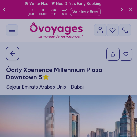
🚨 Vente Flash 🚨 Nos Offres Early Booking
0
11
34
41
Voir les offres
jour
heures
min
sec
Ôcity Xperience Millennium Plaza
Downtown
5
Séjour Emirats Arabes Unis - Dubaï
This carousel shows one large product image at a time. Use the P