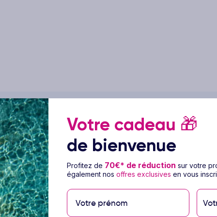
Votre cadeau
🎁
de bienvenue
ge Hôtel City Max Bur Dubaï
70€* de réduction
Profitez de
sur votre p
également nos
offres exclusives
en vous inscri
nt moderne situé dans le quartier vibrant d'Al
Vot
tratégique, à quelques pas de la station de