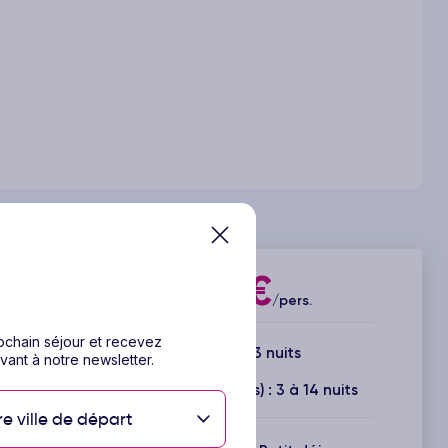
412€
Dès
/pers.
rochain séjour et recevez
4 jours / 3 nuits
vant à notre newsletter.
Durée(s) disponible(s) : 3 à 14 nuits
re ville de départ