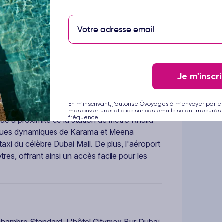
animés de Karama et Meena Bazaar, réputés
elques minutes en taxi du célèbre Dubai Mall
 est l'endroit idéal pour explorer la ville, que
fort pratique et son accès facile aux
 est un choix parfait pour votre séjour.
Je m'inscri
En m’inscrivant, j’autorise Ôvoyages à m’envoyer par e
 pratique sur Kuwait Street, dans le quartier
mes ouvertures et clics sur ces emails soient mesurés 
fréquence.
ué à proximité de la station de métro Khalid
iques dynamiques de Karama et Meena
axi du célèbre Dubai Mall. De plus, l'aéroport
res, offrant ainsi un accès facile pour les
chambre Standard. L'hôtel Citymax Bur Dubaï