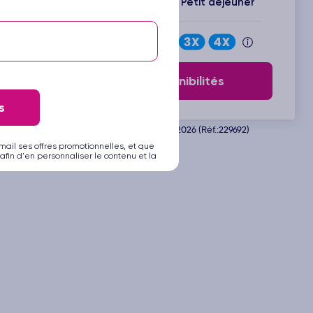
Inclus : Vols + Hôtel + Petit déjeuner
Payez en
Voir les disponibilités
s
Départ de Zurich le 17.09.2026 (Réf.:229692)
mail ses offres promotionnelles, et que
afin d'en personnaliser le contenu et la