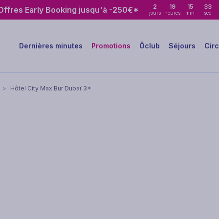
2
19
15
32
ffres Early Booking jusqu'à -250€*
jours
heures
min
sec
Dernières minutes
Promotions
Ôclub
Séjours
Circ
>
Hôtel City Max Bur Dubaï 3*