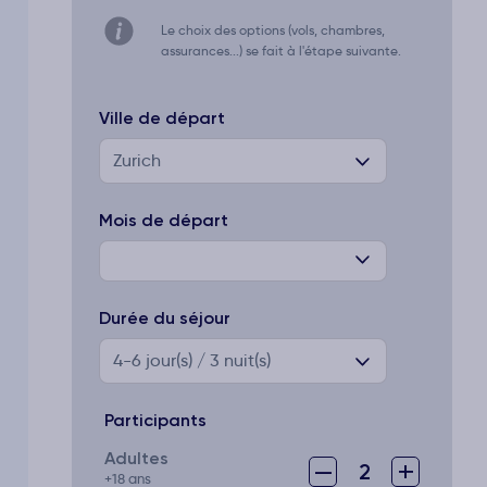
Le choix des options (vols, chambres,
assurances...) se fait à l'étape suivante.
Ville de départ
Zurich
Mois de départ
Durée du séjour
4-6
jour(s) / 3 nuit(s)
Participants
Adultes
–
+
2
+18 ans