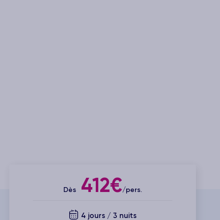
412€
Dès
/pers.
4 jours / 3 nuits