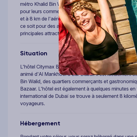
métro Khalid Bin Walid et à proximité des quartiers 
pour leurs commerces et restaurants. À seulement qu
et à 8 km de l'aéroport international de Dubaï, cet hôtel
ce soit pour des affaires ou des loisirs. Avec son con
principales attractions de Dubaï, le Citymax Bur Dubai
Situation
L'hôtel Citymax Bur Dubai bénéficie d'un emplacement
animé d'Al Mankhool à Bur Dubai. Il est idéalement sit
Bin Walid, des quartiers commerçants et gastronom
Bazaar. L'hôtel est également à quelques minutes en t
international de Dubaï se trouve à seulement 8 kilomèt
voyageurs.
Hébergement
Pendant votre séjour, vous serez hébergé dans une 