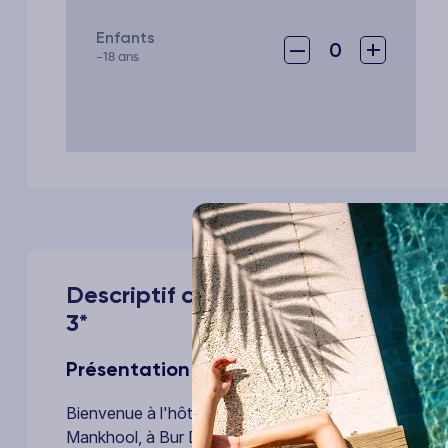
Enfants
–
+
0
-18 ans
Descriptif complet de votre voya
3*
Présentation
Bienvenue à l'hôtel Citymax Bur Dubai, un établisseme
Mankhool, à Bur Dubai. Profitez de son emplacement s