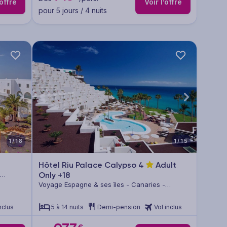
’offre
Voir l’offre
pour 5 jours / 4 nuits
1/18
1/15
Hôtel Riu Palace Calypso
4
Adult
Only +18
Voyage Espagne & ses îles - Canaries -
Fuerteventura
nclus
5 à 14 nuits
Demi-pension
Vol inclus