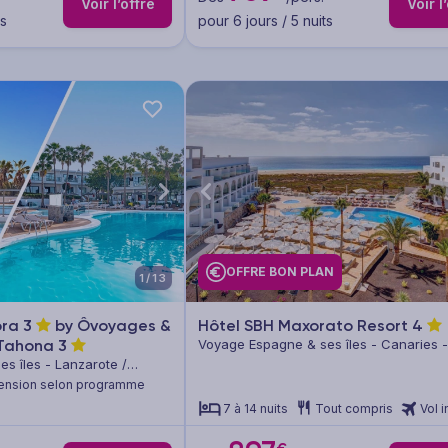
Voir l’offre
Voir l
ts
pour 6 jours / 5 nuits
OFFRE BON PLAN
1/13
ora
3
by Ôvoyages &
Hôtel SBH Maxorato Resort
4
 Tahona
3
Voyage Espagne & ses îles - Canaries -
Fuerteventura
s îles - Lanzarote /
ension selon programme
7 à 14 nuits
Tout compris
Vol i