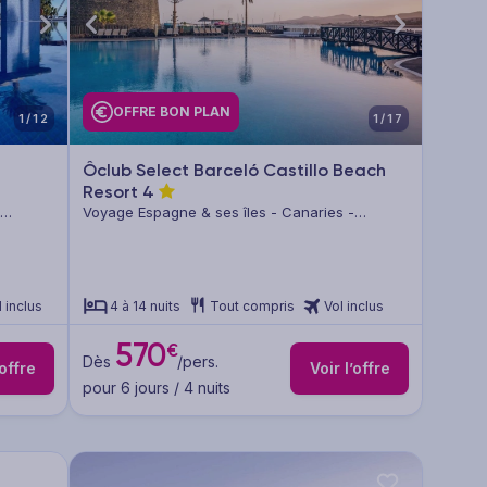
OFFRE BON PLAN
1/12
1/17
Ôclub Select Barceló Castillo Beach
Resort
4
Voyage Espagne & ses îles - Canaries -
Fuerteventura
l inclus
4 à 14 nuits
Tout compris
Vol inclus
570
€
Dès
/pers.
’offre
Voir l’offre
pour 6 jours / 4 nuits