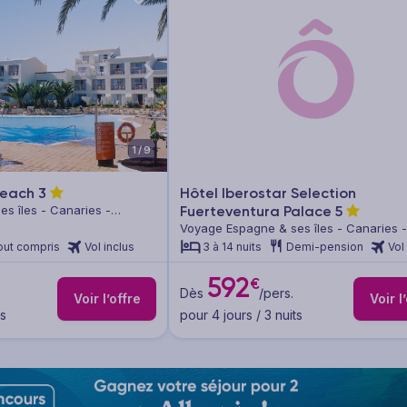
1/9
 Beach
3
Hôtel Iberostar Selection
s îles - Canaries -
Fuerteventura Palace
5
Voyage Espagne & ses îles - Canaries -
Fuerteventura
out compris
Vol inclus
3 à 14 nuits
Demi-pension
Vol
592
€
Dès
/pers.
Voir l’offre
Voir l
ts
pour 4 jours / 3 nuits