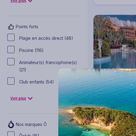
Voir plus
Points forts
Plage en accès direct (48)
Piscine (116)
Animateur(s) francophone(s)
(21)
Club enfants (54)
Hôtel Sheraton 
Voyage Espagne & se
Voir plus
Fuerteventura
3 à 14 nuits
D
639
€
Dès
/pers.
Nos marques Ô
pour 4 jours / 3 nui
Ôclub (15)