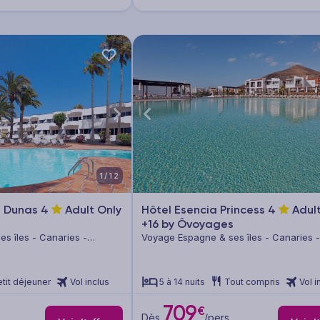
1/12
n Dunas
4
Adult Only
Hôtel Esencia Princess
4
Adult
+16 by Ôvoyages
s îles - Canaries -
Voyage Espagne & ses îles - Canaries -
Fuerteventura
tit déjeuner
Vol inclus
5 à 14 nuits
Tout compris
Vol i
709
€
Dès
/pers.