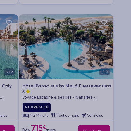
1/12
1/13
 Only
Hôtel Paradisus by Meliá Fuerteventura
5
Voyage Espagne & ses îles - Canaries -
Fuerteventura
NOUVEAUTÉ
nclus
4 à 14 nuits
Tout compris
Vol inclus
715
€
Dès
/pers.