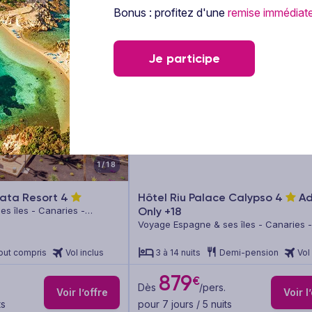
Bonus : profitez d'une
remise immédiat
Je participe
1/18
rata Resort
4
Hôtel Riu Palace Calypso
4
Ad
s îles - Canaries -
Only +18
Voyage Espagne & ses îles - Canaries -
Fuerteventura
out compris
Vol inclus
3 à 14 nuits
Demi-pension
Vol
879
€
Dès
/pers.
Voir l’offre
Voir l
ts
pour 7 jours / 5 nuits