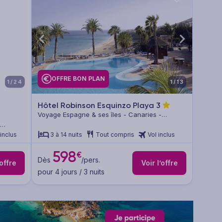
OFFRE BON PLAN
1/24
1/13
Hôtel Robinson Esquinzo Playa
3
Voyage Espagne & ses îles - Canaries -
Fuerteventura
 inclus
3 à 14 nuits
Tout compris
Vol inclus
598
€
Dès
/pers.
’offre
Voir l’offre
pour 4 jours / 3 nuits