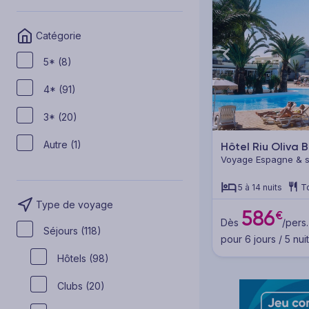
Catégorie
5* (8)
4* (91)
3* (20)
Autre (1)
Hôtel Riu Oliva
Voyage Espagne & se
Fuerteventura
5 à 14 nuits
T
Type de voyage
586
€
Dès
/pers.
Séjours (118)
pour 6 jours / 5 nui
Hôtels (98)
Clubs (20)