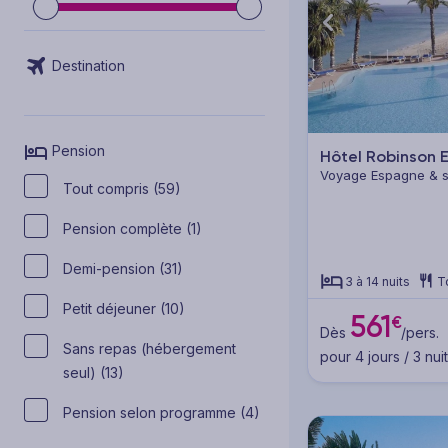
Destination
Pension
Hôtel Robinson 
Voyage Espagne & se
Tout compris (59)
Fuerteventura
Pension complète (1)
Demi-pension (31)
3 à 14 nuits
T
Petit déjeuner (10)
561
€
Dès
/pers.
Sans repas (hébergement
pour 4 jours / 3 nui
seul) (13)
Pension selon programme (4)