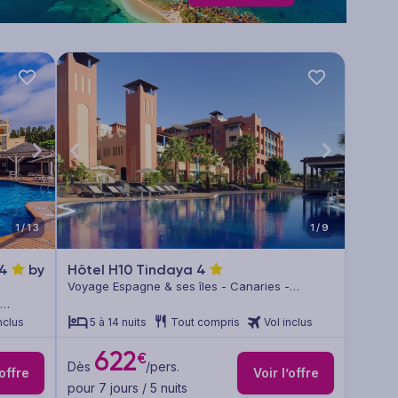
1/13
1/9
4
by
Hôtel H10 Tindaya
4
Voyage Espagne & ses îles - Canaries -
Fuerteventura
nclus
5 à 14 nuits
Tout compris
Vol inclus
622
€
Dès
/pers.
’offre
Voir l’offre
pour 7 jours / 5 nuits