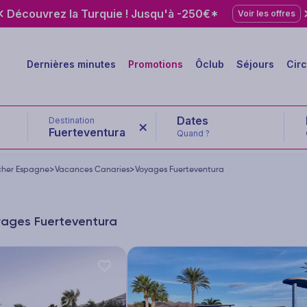
Découvrez la Turquie ! Jusqu'à -250€*
Voir les offres
Dernières minutes
Promotions
Ôclub
Séjours
Circ
Destination
Fuerteventura
Quand ?
cher Espagne
>
Vacances Canaries
>
Voyages Fuerteventura
oyages Fuerteventura