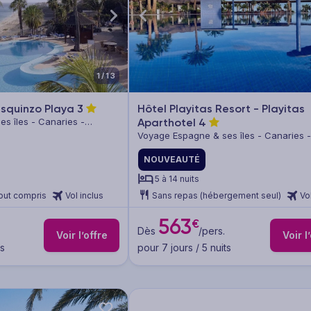
1/13
Esquinzo Playa
3
Hôtel Playitas Resort - Playitas
s îles - Canaries -
Aparthotel
4
Voyage Espagne & ses îles - Canaries -
Fuerteventura
NOUVEAUTÉ
5 à 14 nuits
out compris
Vol inclus
Sans repas (hébergement seul)
Vo
563
€
Dès
/pers.
Voir l’offre
Voir l
ts
pour 7 jours / 5 nuits