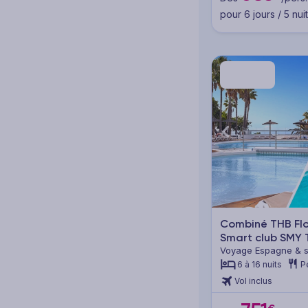
pour 6 jours / 5 nui
Combiné THB Fl
Smart club SMY
Voyage Espagne & se
Fuerteventura
6 à 16 nuits
P
Vol inclus