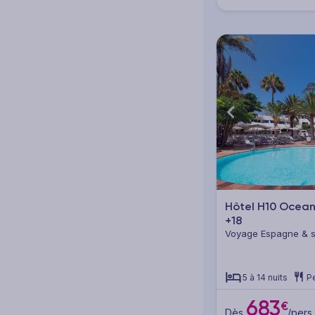
Hôtel H10 Ocea
+18
Voyage Espagne & se
Fuerteventura
5 à 14 nuits
Pe
683
€
Dès
/pers.