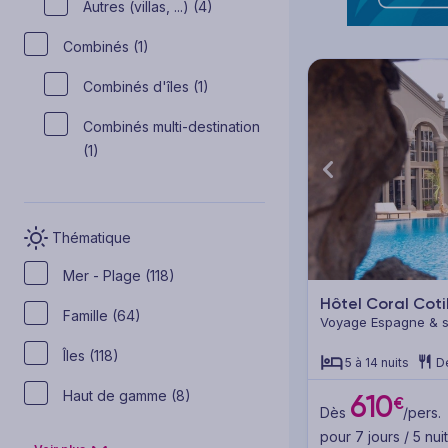
Autres (villas, ...) (4)
Combinés (1)
Combinés d'îles (1)
Combinés multi-destination
(1)
Thématique
Mer - Plage (118)
Hôtel Coral Cot
Famille (64)
Voyage Espagne & se
Fuerteventura
Îles (118)
5 à 14 nuits
D
Haut de gamme (8)
610
€
Dès
/pers.
pour 7 jours / 5 nui