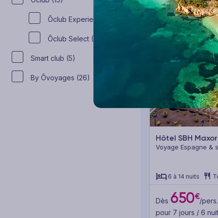
Ôclub Experience (9)
Ôclub Select (6)
Smart club (5)
By Ôvoyages (26)
Hôtel SBH Maxo
Voyage Espagne & se
Fuerteventura
6 à 14 nuits
T
650
€
Dès
/pers.
pour 7 jours / 6 nui