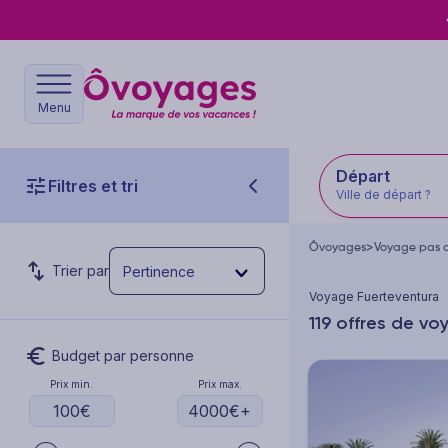
Menu
Départ
Filtres et tri
Ville de départ ?
Ôvoyages
>
Voyage pas 
Trier par
Pertinence
Voyage Fuerteventura
119 offres de v
Budget par personne
Prix min.
Prix max.