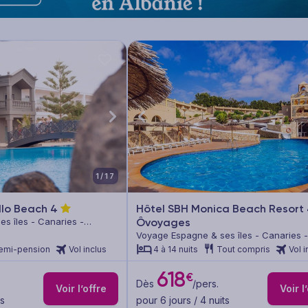
1/17
illo Beach
4
Hôtel SBH Monica Beach Resort
s îles - Canaries -
Ôvoyages
Voyage Espagne & ses îles - Canaries -
Fuerteventura
emi-pension
Vol inclus
4 à 14 nuits
Tout compris
Vol i
618
€
Dès
/pers.
Voir l’offre
Voir l
ts
pour 6 jours / 4 nuits