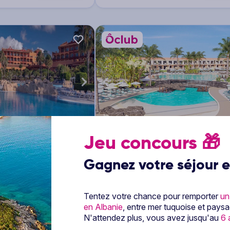
JUSQU'À
-250€*
1/13
Jeu concours
🎁
Fuerteventura
5
Ôclub Select HD Lobos Natura
s îles - Canaries -
Fuerteventura
4
Gagnez votre séjour e
Voyage Espagne & ses îles - Canaries -
Fuerteventura
emi-pension
Vol inclus
4 à 14 nuits
Tout compris
Vol i
Tentez votre chance pour remporter
un
649
€
en Albanie
, entre mer tuquoise et pays
Dès
/pers.
Voir l’offre
Voir l
N'attendez plus, vous avez jusqu'au
6 
ts
pour 6 jours / 4 nuits