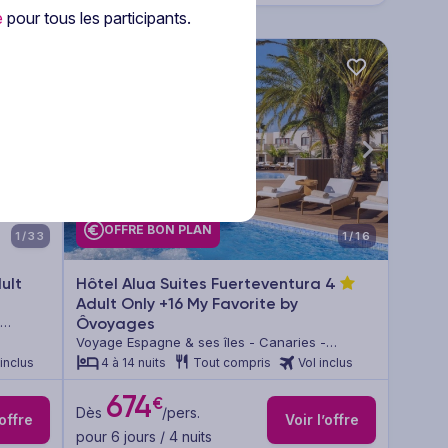
e
pour tous les participants.
OFFRE BON PLAN
1/33
1/16
ult
Hôtel Alua Suites Fuerteventura
4
Adult Only +16 My Favorite by
Ôvoyages
Voyage Espagne & ses îles - Canaries -
Fuerteventura
 inclus
4 à 14 nuits
Tout compris
Vol inclus
674
€
Dès
/pers.
’offre
Voir l’offre
pour 6 jours / 4 nuits