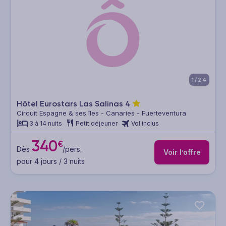
1/24
Hôtel Eurostars Las Salinas
4
Circuit Espagne & ses îles - Canaries - Fuerteventura
3 à 14 nuits
Petit déjeuner
Vol inclus
340
€
Dès
/pers.
Voir l’offre
pour 4 jours / 3 nuits