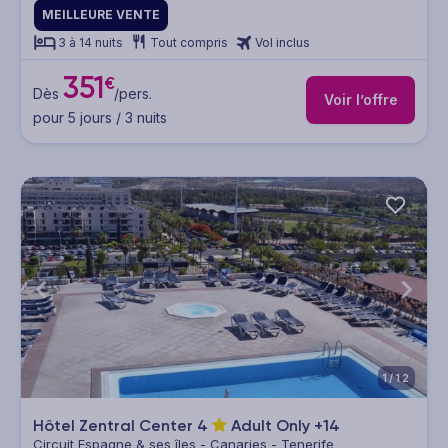
MEILLEURE VENTE
3 à 14 nuits
Tout compris
Vol inclus
351
€
Dès
/pers.
Voir l’offre
pour 5 jours / 3 nuits
1/12
Hôtel Zentral Center
4
Adult Only +14
Circuit Espagne & ses îles - Canaries - Tenerife