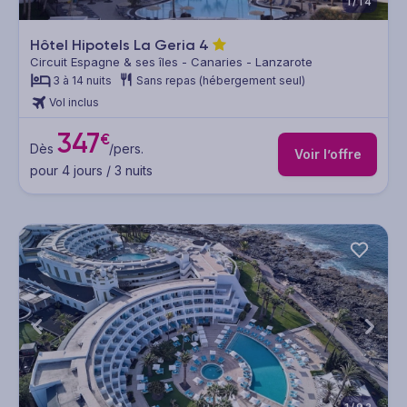
1/14
Hôtel Hipotels La Geria
4
Circuit Espagne & ses îles - Canaries - Lanzarote
3 à 14 nuits
Sans repas (hébergement seul)
Vol inclus
347
€
Dès
/pers.
Voir l’offre
pour 4 jours / 3 nuits