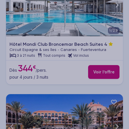
1/29
Hôtel Mondi Club Broncemar Beach Suites
4
Circuit Espagne & ses îles - Canaries - Fuerteventura
3 à 21 nuits
Tout compris
Vol inclus
344
€
Dès
/pers.
Voir l’offre
pour 4 jours / 3 nuits