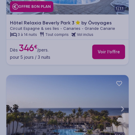
OFFRE BON PLAN
1/11
Hôtel Relaxia Beverly Park
3
by Ôvoyages
Circuit Espagne & ses îles - Canaries - Grande Canarie
3 à 14 nuits
Tout compris
Vol inclus
346
€
Dès
/pers.
Voir l’offre
pour 5 jours / 3 nuits