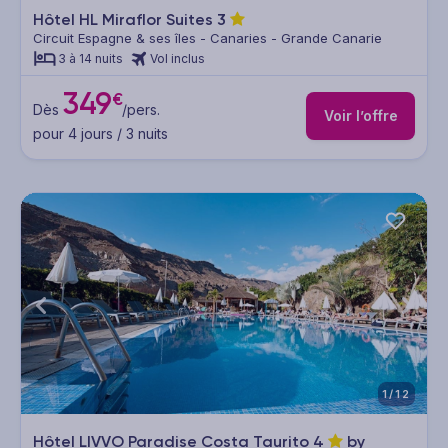
Hôtel HL Miraflor Suites
3
Circuit Espagne & ses îles - Canaries - Grande Canarie
3 à 14 nuits
Vol inclus
349
€
Dès
/pers.
Voir l’offre
pour 4 jours / 3 nuits
1/12
Hôtel LIVVO Paradise Costa Taurito
4
by