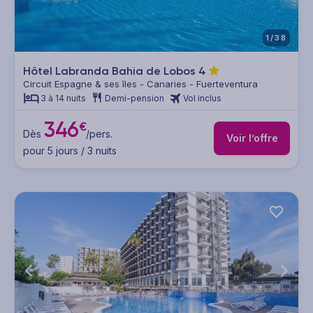
1/38
Hôtel Labranda Bahia de Lobos
4
Circuit Espagne & ses îles - Canaries - Fuerteventura
3 à 14 nuits
Demi-pension
Vol inclus
346
€
Dès
/pers.
Voir l’offre
pour 5 jours / 3 nuits