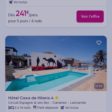
Vol inclus
241
€
Dès
/pers.
Voir l’offre
pour 5 jours / 4 nuits
1/10
Hôtel Casa de Hilario
4
Circuit Espagne & ses îles - Canaries - Lanzarote
3 à 14 nuits
Petit déjeuner
Vol inclus