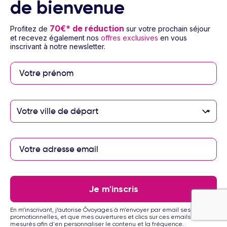
242
de bienvenue
Dès
/pers.
Voir l’offre
pour 4 jours / 3 nuits
70€* de réduction
Profitez de
sur votre prochain séjour
et recevez également nos
offres exclusives
en vous
inscrivant à notre newsletter.
Votre ville de départ
1/20
Hôtel Bellevue Aquarius
3
Circuit Espagne & ses îles - Canaries - Lanzarote
Je m'inscris
3 à 14 nuits
Sans repas (hébergement seul)
Vol inclus
En m’inscrivant, j’autorise Ôvoyages à m’envoyer par email ses offres
promotionnelles, et que mes ouvertures et clics sur ces emails soient
243
€
mesurés afin d'en personnaliser le contenu et la fréquence.