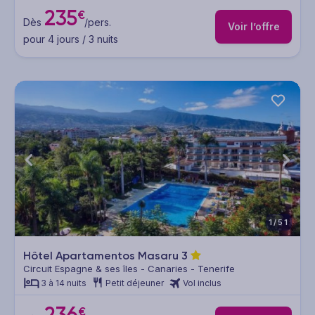
235
€
Dès
/pers.
Voir l’offre
pour 4 jours / 3 nuits
1/51
Hôtel Apartamentos Masaru
3
Circuit Espagne & ses îles - Canaries - Tenerife
3 à 14 nuits
Petit déjeuner
Vol inclus
236
€