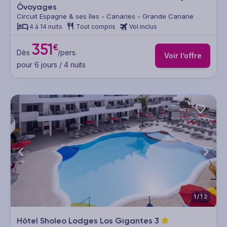
Ôvoyages
Circuit Espagne & ses îles - Canaries - Grande Canarie
4 à 14 nuits
Tout compris
Vol inclus
351
€
Dès
/pers.
Voir l’offre
pour 6 jours / 4 nuits
1/12
Hôtel Sholeo Lodges Los Gigantes
3