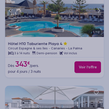
1/12
Hôtel H10 Taburiente Playa
4
Circuit Espagne & ses îles - Canaries - La Palma
3 à 14 nuits
Demi-pension
Vol inclus
343
€
Dès
/pers.
Voir l’offre
pour 4 jours / 3 nuits