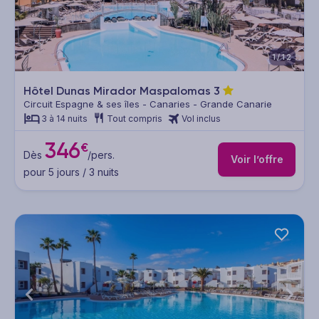
1/12
Hôtel Dunas Mirador Maspalomas
3
Circuit Espagne & ses îles - Canaries - Grande Canarie
3 à 14 nuits
Tout compris
Vol inclus
346
€
Dès
/pers.
Voir l’offre
pour 5 jours / 3 nuits