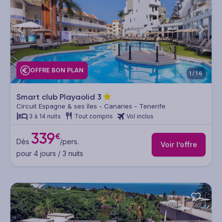
OFFRE BON PLAN
1/16
Smart club Playaolid
3
Circuit Espagne & ses îles - Canaries - Tenerife
3 à 14 nuits
Tout compris
Vol inclus
339
€
Dès
/pers.
Voir l’offre
pour 4 jours / 3 nuits