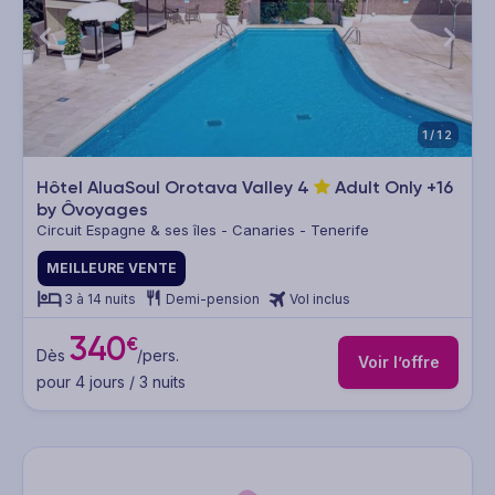
1/12
Hôtel AluaSoul Orotava Valley
4
Adult Only +16
by Ôvoyages
Circuit Espagne & ses îles - Canaries - Tenerife
MEILLEURE VENTE
3 à 14 nuits
Demi-pension
Vol inclus
340
€
Dès
/pers.
Voir l’offre
pour 4 jours / 3 nuits