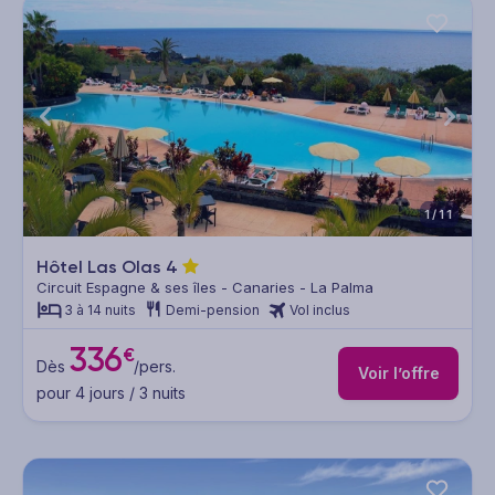
1/11
Hôtel Las Olas
4
Circuit Espagne & ses îles - Canaries - La Palma
3 à 14 nuits
Demi-pension
Vol inclus
336
€
Dès
/pers.
Voir l’offre
pour 4 jours / 3 nuits