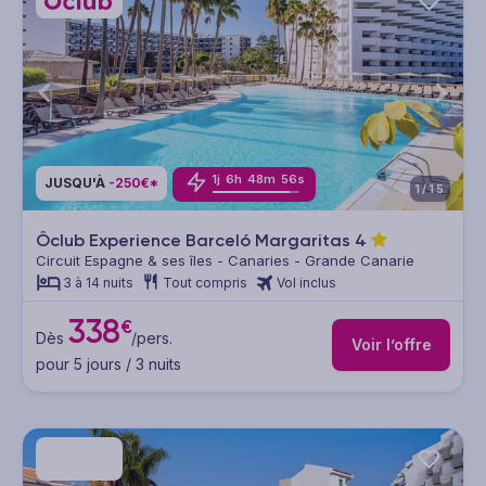
1
j
6
h
48
m
53
s
JUSQU'À
-250€*
1/15
Ôclub Experience Barceló Margaritas
4
Circuit Espagne & ses îles - Canaries - Grande Canarie
3 à 14 nuits
Tout compris
Vol inclus
338
€
Dès
/pers.
Voir l’offre
pour 5 jours / 3 nuits