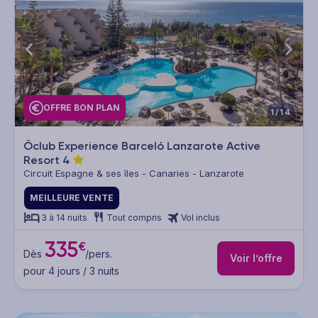
OFFRE BON PLAN
1/14
Ôclub Experience Barceló Lanzarote Active
Resort
4
Circuit Espagne & ses îles - Canaries - Lanzarote
MEILLEURE VENTE
3 à 14 nuits
Tout compris
Vol inclus
335
€
Dès
/pers.
Voir l’offre
pour 4 jours / 3 nuits