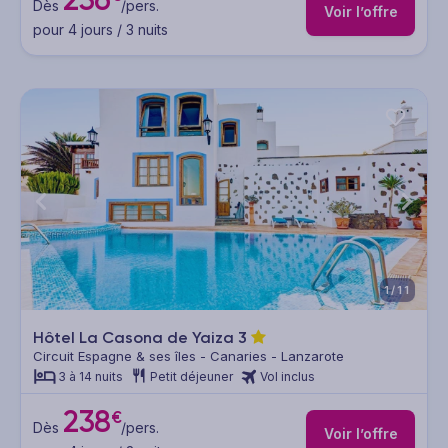
Dès
/pers.
Voir l’offre
pour 4 jours / 3 nuits
1/11
Hôtel La Casona de Yaiza
3
Circuit Espagne & ses îles - Canaries - Lanzarote
3 à 14 nuits
Petit déjeuner
Vol inclus
238
€
Dès
/pers.
Voir l’offre