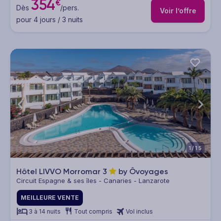
354
€
Dès
/pers.
Voir l’offre
pour 4 jours / 3 nuits
1/15
Hôtel LIVVO Morromar
3
by Ôvoyages
Circuit Espagne & ses îles - Canaries - Lanzarote
MEILLEURE VENTE
3 à 14 nuits
Tout compris
Vol inclus