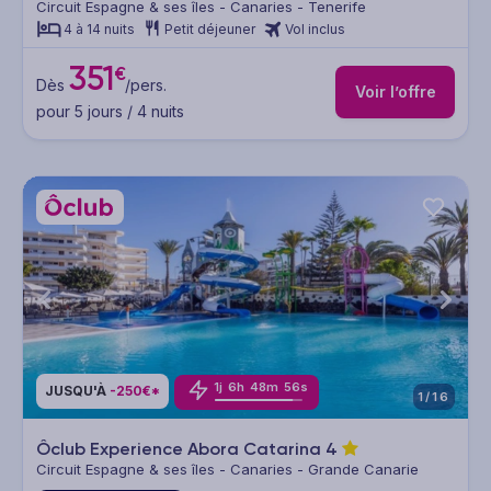
Circuit Espagne & ses îles - Canaries - Tenerife
4 à 14 nuits
Petit déjeuner
Vol inclus
351
€
Dès
/pers.
Voir l’offre
pour 5 jours / 4 nuits
1
j
6
h
48
m
53
s
JUSQU'À
-250€*
1/16
Ôclub Experience Abora Catarina
4
Circuit Espagne & ses îles - Canaries - Grande Canarie