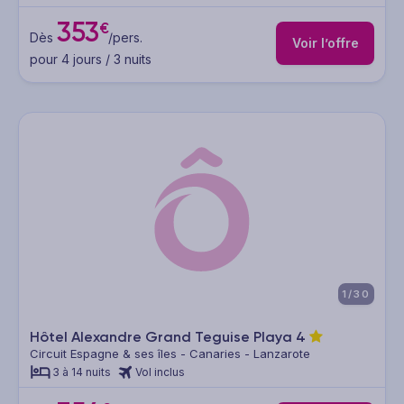
353
€
Dès
/pers.
Voir l’offre
pour 4 jours / 3 nuits
1/30
Hôtel Alexandre Grand Teguise Playa
4
Circuit Espagne & ses îles - Canaries - Lanzarote
3 à 14 nuits
Vol inclus