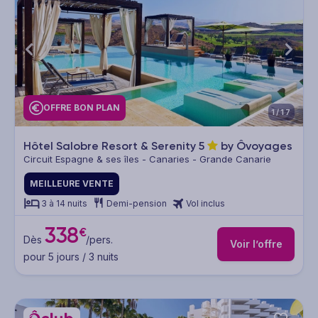
OFFRE BON PLAN
1/17
Hôtel Salobre Resort & Serenity
5
by Ôvoyages
Circuit Espagne & ses îles - Canaries - Grande Canarie
MEILLEURE VENTE
3 à 14 nuits
Demi-pension
Vol inclus
338
€
Dès
/pers.
Voir l’offre
pour 5 jours / 3 nuits