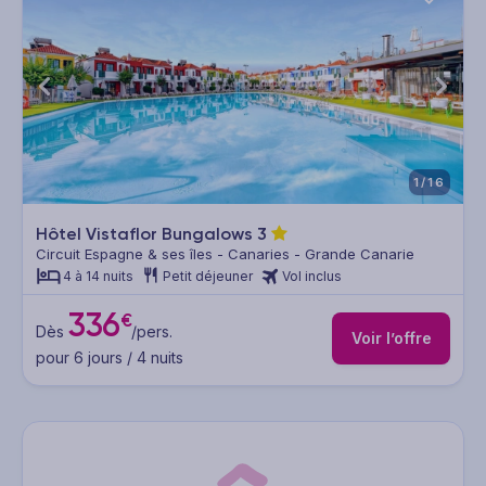
1/16
Hôtel Vistaflor Bungalows
3
Circuit Espagne & ses îles - Canaries - Grande Canarie
4 à 14 nuits
Petit déjeuner
Vol inclus
336
€
Dès
/pers.
Voir l’offre
pour 6 jours / 4 nuits