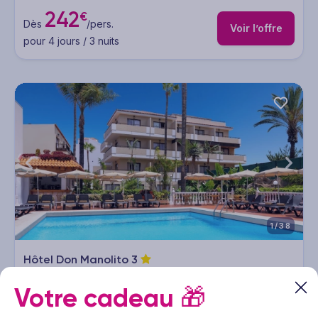
242
€
Dès
/pers.
Voir l’offre
pour 4 jours / 3 nuits
1/38
Hôtel Don Manolito
3
Circuit Espagne & ses îles - Canaries - Tenerife
3 à 14 nuits
Demi-pension
Vol inclus
Votre cadeau
🎁
€