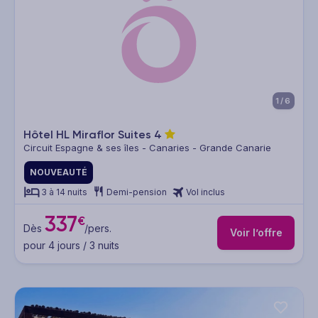
1/6
Hôtel HL Miraflor Suites
4
Circuit Espagne & ses îles - Canaries - Grande Canarie
NOUVEAUTÉ
3 à 14 nuits
Demi-pension
Vol inclus
337
€
Dès
/pers.
Voir l’offre
pour 4 jours / 3 nuits