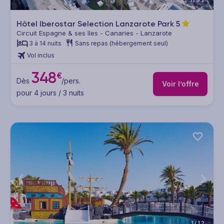
1/92
Hôtel Iberostar Selection Lanzarote Park
5
Circuit Espagne & ses îles - Canaries - Lanzarote
3 à 14 nuits
Sans repas (hébergement seul)
Vol inclus
348
€
Dès
/pers.
Voir l’offre
pour 4 jours / 3 nuits
1/12