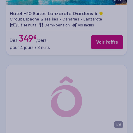
Hôtel H10 Suites Lanzarote Gardens
4
Circuit Espagne & ses îles - Canaries - Lanzarote
3 à 14 nuits
Demi-pension
Vol inclus
349
€
Dès
/pers.
Voir l’offre
pour 4 jours / 3 nuits
1/6