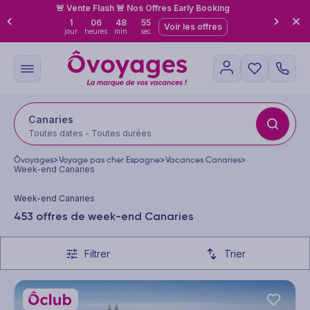
🚨 Vente Flash 🚨 Nos Offres Early Booking
1
06
48
52
Voir les offres
jour
heures
min
sec
Canaries
Toutes dates - Toutes durées
Ôvoyages
>
Voyage pas cher Espagne
>
Vacances Canaries
>
Week-end Canaries
Week-end Canaries
453 offres de week-end Canaries
Filtrer
Trier