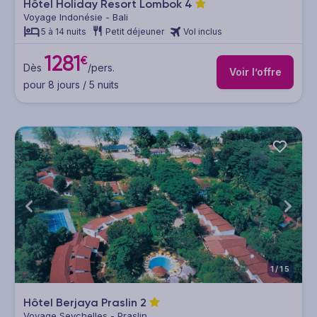
Hôtel Holiday Resort Lombok
4
Voyage Indonésie - Bali
5 à 14 nuits
Petit déjeuner
Vol inclus
1281
€
Dès
/pers.
Voir l’offre
pour 8 jours / 5 nuits
1/15
Hôtel Berjaya Praslin
2
Voyage Seychelles - Praslin