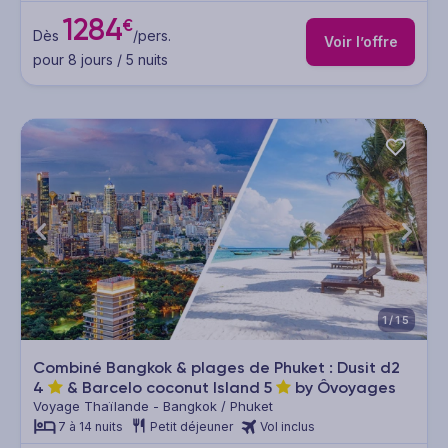
1284
€
Dès
/pers.
Voir l’offre
pour 8 jours / 5 nuits
1/15
Combiné Bangkok & plages de Phuket : Dusit d2
4
& Barcelo coconut Island
5
by Ôvoyages
Voyage Thaïlande - Bangkok / Phuket
7 à 14 nuits
Petit déjeuner
Vol inclus