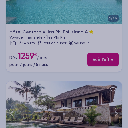
1/15
Hôtel Centara Villas Phi Phi Island
4
Voyage Thaïlande - Îles Phi Phi
5 à 14 nuits
Petit déjeuner
Vol inclus
1259
€
Dès
/pers.
Voir l’offre
pour 7 jours / 5 nuits