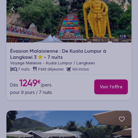
1/8
Évasion Malaisienne : De Kuala Lumpur à
Langkawi
3
- 7 nuits
Voyage Malaisie - Kuala Lumpur / Langkawi
7 nuits
Petit déjeuner
Vol inclus
1249
€
Dès
/pers.
Voir l’offre
pour 9 jours / 7 nuits