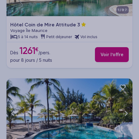
1/97
Hôtel Coin de Mire Attitude
3
Voyage Île Maurice
5 à 14 nuits
Petit déjeuner
Vol inclus
1261
€
Dès
/pers.
Voir l’offre
pour 8 jours / 5 nuits