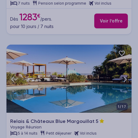
7 nuits
Pension selon programme
Vol inclus
1283
€
Dès
/pers.
Voir l’offre
pour 10 jours / 7 nuits
1/17
Relais & Châteaux Blue Margouillat
5
Voyage Réunion
5 à 14 nuits
Petit déjeuner
Vol inclus