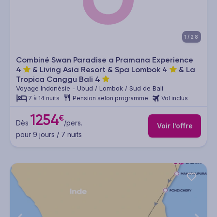
1/28
Combiné Swan Paradise a Pramana Experience
4
& Living Asia Resort & Spa Lombok
4
& La
Tropica Canggu Bali
4
Voyage Indonésie - Ubud / Lombok / Sud de Bali
7 à 14 nuits
Pension selon programme
Vol inclus
1254
€
Dès
/pers.
Voir l’offre
pour 9 jours / 7 nuits