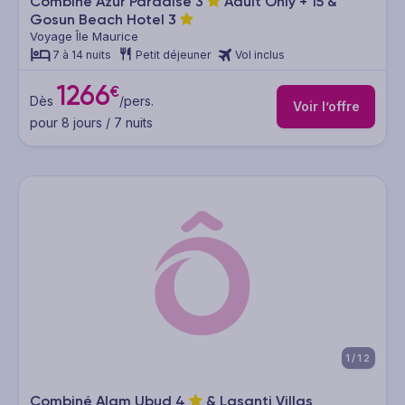
Combiné Azur Paradise
3
Adult Only + 15 &
Gosun Beach Hotel
3
Voyage Île Maurice
7 à 14 nuits
Petit déjeuner
Vol inclus
1266
€
Dès
/pers.
Voir l’offre
pour 8 jours / 7 nuits
1/12
Combiné Alam Ubud
4
& Lasanti Villas