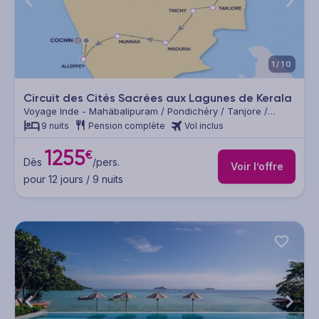
1/10
Circuit des Cités Sacrées aux Lagunes de Kerala
Voyage Inde - Mahäbalipuram / Pondichéry / Tanjore /
Madurai / Cochin
9 nuits
Pension complète
Vol inclus
1255
€
Dès
/pers.
Voir l’offre
pour 12 jours / 9 nuits