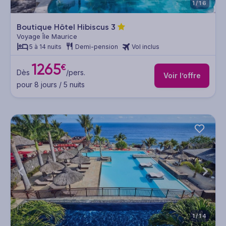
1/16
Boutique Hôtel Hibiscus
3
Voyage Île Maurice
5 à 14 nuits
Demi-pension
Vol inclus
1265
€
Dès
/pers.
Voir l’offre
pour 8 jours / 5 nuits
1/14