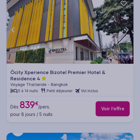
1/14
Ôcity Xperience Bizotel Premier Hotel &
Residence
4
Voyage Thaïlande - Bangkok
5 à 14 nuits
Petit déjeuner
Vol inclus
839
€
Dès
/pers.
Voir l’offre
pour 8 jours / 5 nuits