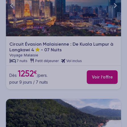
1/8
Circuit Évasion Malaisienne : De Kuala Lumpur à
Langkawi
4
- 07 Nuits
Voyage Malaisie
7 nuits
Petit déjeuner
Vol inclus
1252
€
Dès
/pers.
Voir l’offre
pour 9 jours / 7 nuits