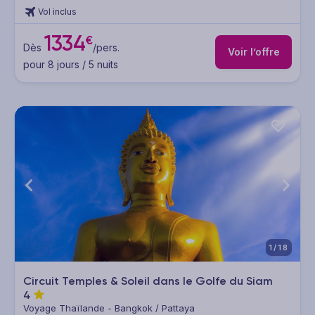
Vol inclus
1334
€
Dès
/pers.
Voir l’offre
pour 8 jours / 5 nuits
1/18
Circuit Temples & Soleil dans le Golfe du Siam
4
Voyage Thaïlande - Bangkok / Pattaya