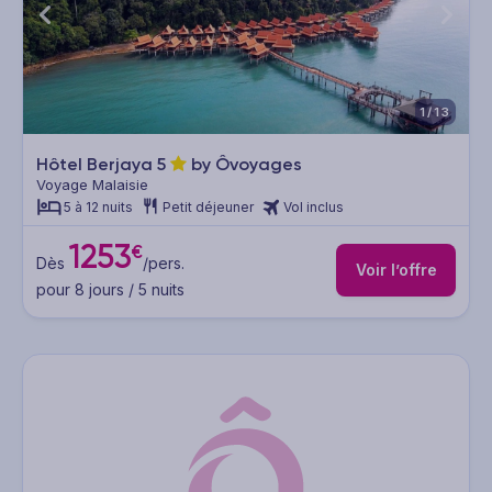
1/13
Hôtel Berjaya
5
by Ôvoyages
Voyage Malaisie
5 à 12 nuits
Petit déjeuner
Vol inclus
1253
€
Dès
/pers.
Voir l’offre
pour 8 jours / 5 nuits