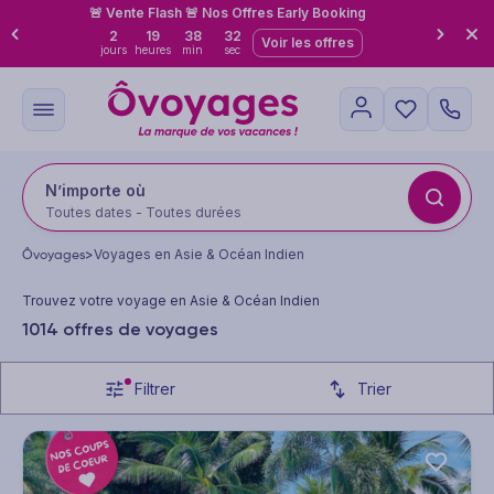
🚨 Vente Flash 🚨 Nos Offres Early Booking
2
19
38
29
Voir les offres
jours
heures
min
sec
N’importe où
Toutes dates - Toutes durées
Ôvoyages
>
Voyages en Asie & Océan Indien
Trouvez votre voyage en Asie & Océan Indien
1014 offres de voyages
Filtrer
Trier