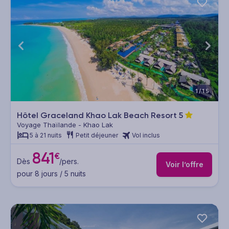
1/15
Hôtel Graceland Khao Lak Beach Resort
5
Voyage Thaïlande - Khao Lak
5 à 21 nuits
Petit déjeuner
Vol inclus
841
€
Dès
/pers.
Voir l’offre
pour 8 jours / 5 nuits