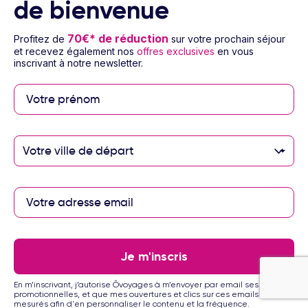
de bienvenue
70€* de réduction
Profitez de
sur votre prochain séjour
et recevez également nos
offres exclusives
en vous
inscrivant à notre newsletter.
1/14
Hôtel Krabi Maritime Resort
4
Voyage Thaïlande - Krabi
5 à 14 nuits
Petit déjeuner
Vol inclus
Votre ville de départ
864
€
Dès
/pers.
Voir l’offre
pour 7 jours / 5 nuits
Je m'inscris
En m’inscrivant, j’autorise Ôvoyages à m’envoyer par email ses offres
promotionnelles, et que mes ouvertures et clics sur ces emails soient
mesurés afin d'en personnaliser le contenu et la fréquence.