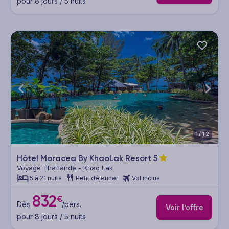
pour 8 jours / 5 nuits
1/12
Hôtel Moracea By KhaoLak Resort
5
Voyage Thaïlande - Khao Lak
5 à 21 nuits
Petit déjeuner
Vol inclus
832
€
Dès
/pers.
Voir l’offre
pour 8 jours / 5 nuits