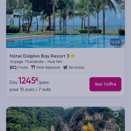
1/23
Hôtel Dolphin Bay Resort
3
Voyage Thaïlande - Hua Hin
7 nuits
Petit déjeuner
Vol inclus
1245
€
Dès
/pers.
Voir l’offre
pour 10 jours / 7 nuits