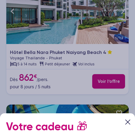
1/12
Hôtel Bella Nara Phuket Naiyang Beach
4
Voyage Thaïlande - Phuket
5 à 14 nuits
Petit déjeuner
Vol inclus
862
€
Dès
/pers.
Voir l’offre
pour 8 jours / 5 nuits
Votre cadeau
🎁