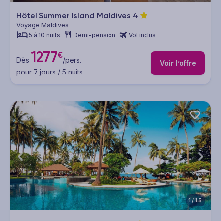
Hôtel Summer Island Maldives
4
Voyage Maldives
5 à 10 nuits
Demi-pension
Vol inclus
1277
€
Dès
/pers.
Voir l’offre
pour 7 jours / 5 nuits
1/15