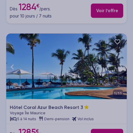
1284
€
Dès
/pers.
Voir l’offre
pour 10 jours / 7 nuits
1/11
Hôtel Coral Azur Beach Resort
3
Voyage Île Maurice
5 à 14 nuits
Demi-pension
Vol inclus
1285
€