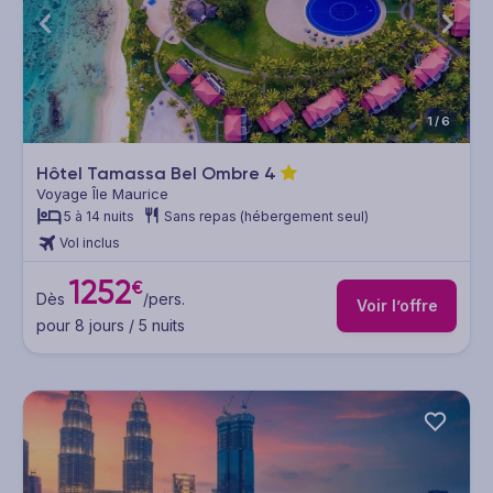
1/6
Hôtel Tamassa Bel Ombre
4
Voyage Île Maurice
5 à 14 nuits
Sans repas (hébergement seul)
Vol inclus
1252
€
Dès
/pers.
Voir l’offre
pour 8 jours / 5 nuits