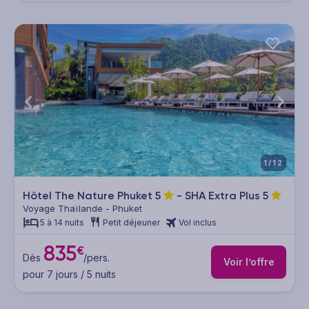
1/12
Hôtel The Nature Phuket
5
- SHA Extra Plus
5
Voyage Thaïlande - Phuket
5 à 14 nuits
Petit déjeuner
Vol inclus
835
€
Dès
/pers.
Voir l’offre
pour 7 jours / 5 nuits