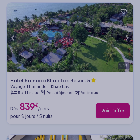
1/16
Hôtel Ramada Khao Lak Resort
5
Voyage Thaïlande - Khao Lak
5 à 14 nuits
Petit déjeuner
Vol inclus
839
€
Dès
/pers.
Voir l’offre
pour 8 jours / 5 nuits