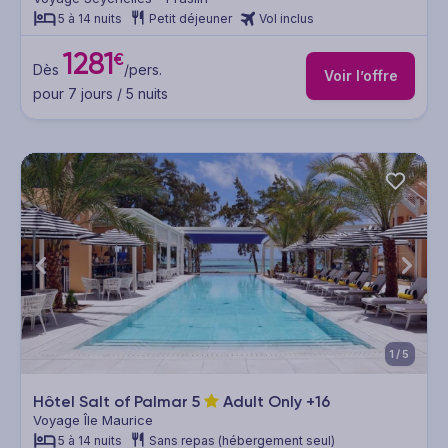
5 à 14 nuits
Petit déjeuner
Vol inclus
1281
€
Dès
/pers.
Voir l’offre
pour 7 jours / 5 nuits
1/5
Hôtel Salt of Palmar
5
Adult Only +16
Voyage Île Maurice
5 à 14 nuits
Sans repas (hébergement seul)