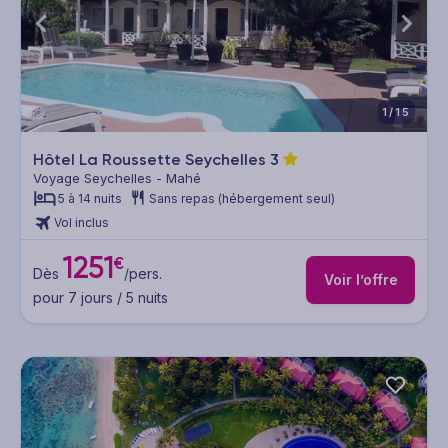
1/15
Hôtel La Roussette Seychelles
3
Voyage Seychelles - Mahé
5 à 14 nuits
Sans repas (hébergement seul)
Vol inclus
1251
€
Dès
/pers.
Voir l’offre
pour 7 jours / 5 nuits