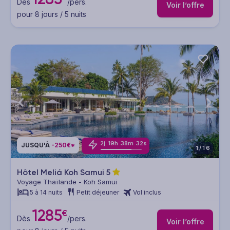
Dès
/pers.
Voir l’offre
pour 8 jours / 5 nuits
2
j
19
h
38
m
30
s
JUSQU'À
-250€*
1/16
Hôtel Meliá Koh Samui
5
Voyage Thaïlande - Koh Samui
5 à 14 nuits
Petit déjeuner
Vol inclus
1285
€
Dès
/pers.
Voir l’offre