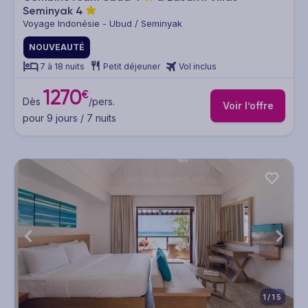
Seminyak
4
Voyage Indonésie - Ubud / Seminyak
NOUVEAUTÉ
7 à 18 nuits
Petit déjeuner
Vol inclus
1270
€
Dès
/pers.
Voir l’offre
pour 9 jours / 7 nuits
1/15