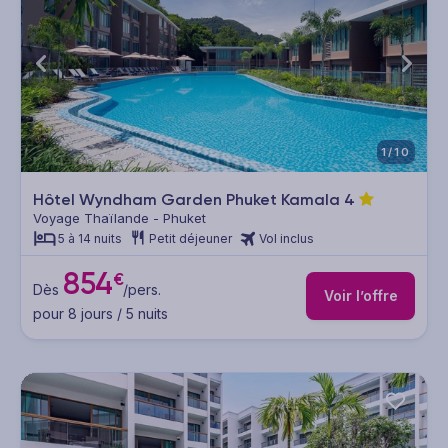
1/10
Hôtel Wyndham Garden Phuket Kamala
4
Voyage Thaïlande - Phuket
5 à 14 nuits
Petit déjeuner
Vol inclus
854
€
Dès
/pers.
Voir l’offre
pour 8 jours / 5 nuits