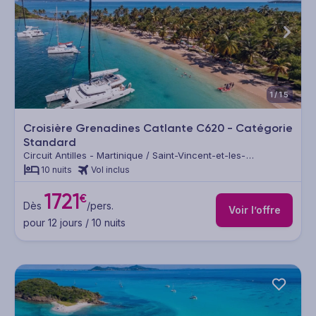
1/15
Croisière Grenadines Catlante C620 - Catégorie
Standard
Circuit Antilles - Martinique / Saint-Vincent-et-les-
Grenadines / Sainte Lucie / Guadeloupe
10 nuits
Vol inclus
1721
€
Dès
/pers.
Voir l’offre
pour 12 jours / 10 nuits