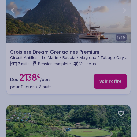
1/15
Croisière Dream Grenadines Premium
Circuit Antilles - Le Marin / Bequia / Mayreau / Tobago Cays
/ Bequia / Saint-Vincent / Sainte Lucie / Sainte Anne / Marin
7 nuits
Pension complète
Vol inclus
2138
€
Dès
/pers.
Voir l’offre
pour 9 jours / 7 nuits