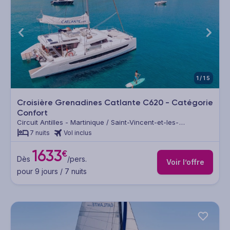
1/15
Croisière Grenadines Catlante C620 - Catégorie
Confort
Circuit Antilles - Martinique / Saint-Vincent-et-les-
Grenadines / Sainte Lucie / Guadeloupe
7 nuits
Vol inclus
1633
€
Dès
/pers.
Voir l’offre
pour 9 jours / 7 nuits