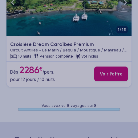
1/15
Croisière Dream Caraïbes Premium
Circuit Antilles - Le Marin / Bequia / Moustique / Mayreau /
Tobago Cays / Petit Saint Vincent / Palm Island / Union /
10 nuits
Pension complète
Vol inclus
Bequia / Saint Lucie / Saint Anne
2286
€
Dès
/pers.
Voir l’offre
pour 12 jours / 10 nuits
Vous avez vu
8
voyages sur 8