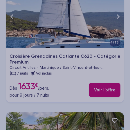
1/15
Croisière Grenadines Catlante C620 - Catégorie
Premium
Circuit Antilles - Martinique / Saint-Vincent-et-les-
Grenadines / Sainte Lucie / Guadeloupe
7 nuits
Vol inclus
1633
€
Dès
/pers.
Voir l’offre
pour 9 jours / 7 nuits