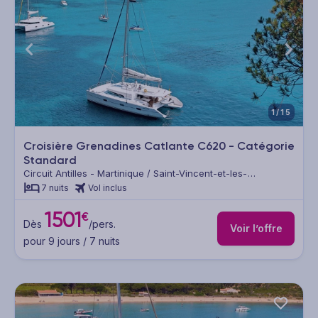
1/15
Croisière Grenadines Catlante C620 - Catégorie
Standard
Circuit Antilles - Martinique / Saint-Vincent-et-les-
Grenadines / Sainte Lucie / Guadeloupe
7 nuits
Vol inclus
1501
€
Dès
/pers.
Voir l’offre
pour 9 jours / 7 nuits