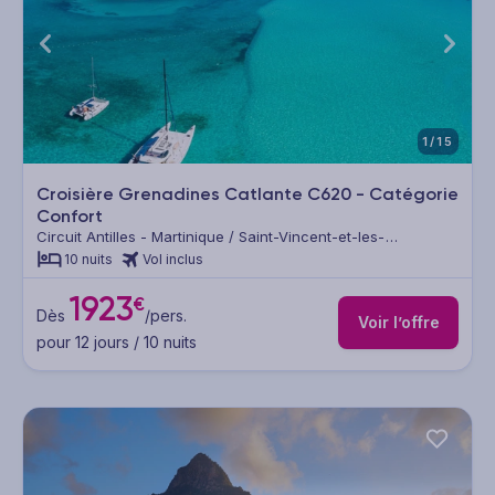
1/15
Croisière Grenadines Catlante C620 - Catégorie
Confort
Circuit Antilles - Martinique / Saint-Vincent-et-les-
Grenadines / Sainte Lucie / Guadeloupe
10 nuits
Vol inclus
1923
€
Dès
/pers.
Voir l’offre
pour 12 jours / 10 nuits