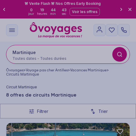
🚨 Vente Flash 🚨 Nos Offres Early Booking
0
19
44
42
Voir les offres
jour
heures
min
sec
Martinique
Toutes dates - Toutes durées
Ôvoyages
>
Voyage pas cher Antilles
>
Vacances Martinique
>
Circuits Martinique
Circuit Martinique
8 offres de circuits Martinique
Filtrer
Trier