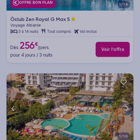
OFFRE BON PLAN
1/14
Ôclub Zen Royal G Max
5
Voyage Albanie
3 à 14 nuits
Tout compris
Vol inclus
256
€
Dès
/pers.
Voir l’offre
pour 4 jours / 3 nuits
1/10