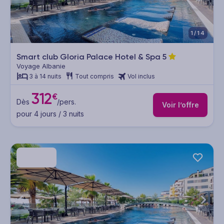
1/14
Smart club Gloria Palace Hotel & Spa
5
Voyage Albanie
3 à 14 nuits
Tout compris
Vol inclus
312
€
Dès
/pers.
Voir l’offre
pour 4 jours / 3 nuits