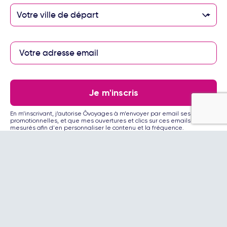
avec des étés chauds et secs, idéaux pour profiter des plages, et
des hivers doux dans le sud du pays. Comparée à la Grèce ou à la
Votre ville de départ
Croatie voisines, l'Albanie propose des tarifs nettement plus
avantageux tout en garantissant une qualité de prestations
croissante. C'est la destination parfaite pour ceux qui recherchent
Paiement sécurisé
l'équilibre entre dépaysement, confort et budget maîtrisé.
Les incontournables à découvrir en Albanie
Visiter l'Albanie, c'est partir à la rencontre d'un patrimoine d'une
richesse insoupçonnée. Chaque région dévoile ses particularités,
Je m'inscris
Paiement en 3 ou 4
entre vestiges antiques, architecture ottomane et paysages
fois par carte
naturels à couper le souffle. Que vous choisissiez un circuit
bancaire avec
En m’inscrivant, j’autorise Ôvoyages à m’envoyer par email ses offres
organisé ou que vous complétiez votre séjour balnéaire par
notre partenaire
promotionnelles, et que mes ouvertures et clics sur ces emails soient
mesurés afin d'en personnaliser le contenu et la fréquence.
Floa
quelques excursions, ces sites majeurs méritent absolument votre
attention.
Tirana, capitale vibrante et colorée
Tirana, la capitale albanaise, surprend par son dynamisme et son
architecture éclectique. La Place Skanderbeg, cœur historique de
la ville, s'étend sur 40 000 m² et rassemble les principaux
Les partenaires Ôvoyages
monuments : la mosquée Et'hem Bey datant du XVIIIe siècle, le
musée national d'histoire et l'opéra. Les immeubles aux façades
peintes de couleurs vives témoignent d'une volonté de
renaissance après des décennies d'isolement. Les galeries d'art,