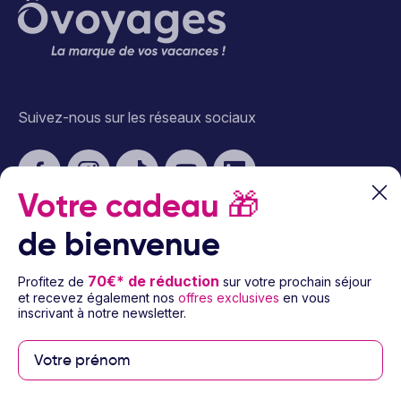
destinations encore préservées du tourisme de masse.
Contrairement à ses voisines méditerranéennes, elle offre une
expérience de voyage où vous vous sentirez véritablement
privilégiés. Le pays s'étend sur 28 748 km² et compte environ 3
millions d'habitants, ce qui laisse largement place à la découverte
sans la foule. La richesse culturelle albanaise reflète des siècles
Suivez-nous sur les réseaux sociaux
d'influences diverses : ottomane, grecque, romaine, byzantine.
Cette mosaïque historique se lit dans l'architecture des villes, la
gastronomie locale et les traditions toujours vivaces.
La variété des paysages constitue l'un des atouts majeurs pour
Votre cadeau
🎁
partir en Albanie. En quelques heures de route, vous passez des
plages de sable fin de la Riviera albanaise aux sommets enneigés
des Alpes albanaises qui culminent à plus de 2 700 mètres
de bienvenue
d'altitude. Les sites archéologiques témoignent d'un passé
glorieux, tandis que les parcs nationaux abritent une biodiversité
À propos d’Ôvoyages
70€* de réduction
exceptionnelle. Cette diversité permet de composer des séjours
Profitez de
sur votre prochain séjour
sur mesure, alternant détente en bord de mer et exploration
et recevez également nos
offres exclusives
en vous
inscrivant à notre newsletter.
culturelle ou nature.
Besoin d’aide
L'accueil albanais mérite à lui seul le voyage. Les habitants, fiers de
© 2026 Ôvoyages
leur pays et heureux de le partager, manifestent une hospitalité
sincère qui marque durablement les voyageurs. Le climat
méditerranéen offre plus de 300 jours d'ensoleillement par an,