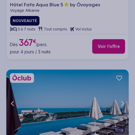
Hôtel Fafa Aqua Blue
5
by Ôvoyages
Voyage Albanie
NOUVEAUTÉ
3 à 7 nuits
Tout compris
Vol inclus
367
€
Dès
/pers.
Voir l’offre
pour 4 jours / 3 nuits
1/15