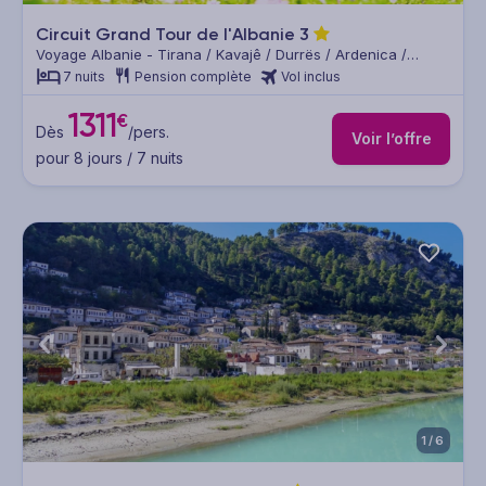
Circuit Grand Tour de l'Albanie
3
Voyage Albanie - Tirana / Kavajê / Durrës / Ardenica /
Apollonia / Vlorë / Saranda / Butrint / Saranda / Gjirokastër /
7 nuits
Pension complète
Vol inclus
Përmet / Korcë / Progradec / Berat
1311
€
Dès
/pers.
Voir l’offre
pour 8 jours / 7 nuits
1/6