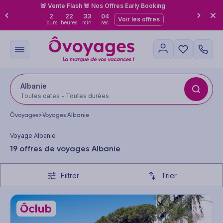
🚨 Vente Flash 🚨 Nos Offres Early Booking
2
22
33
02
Voir les offres
jours
heures
min
sec
Albanie
Toutes dates - Toutes durées
Ôvoyages
>
Voyages Albanie
Voyage Albanie
19 offres de voyages Albanie
Filtrer
Trier