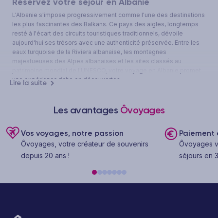
Réservez votre séjour en Albanie
L'Albanie s'impose progressivement comme l'une des destinations
les plus fascinantes des Balkans. Ce pays des aigles, longtemps
resté à l'écart des circuits touristiques traditionnels, dévoile
aujourd'hui ses trésors avec une authenticité préservée. Entre les
eaux turquoise de la Riviera albanaise, les montagnes
majestueuses des Alpes albanaises et les sites classés au
patrimoine mondial de l'UNESCO, votre voyage en Albanie promet
une expérience riche en découvertes.
Lire la suite
Réserver un séjour en Albanie avec Ôvoyages vous garantit
tranquillité d'esprit et rapport qualité-prix exceptionnel. Nos
Les avantages
Ôvoyages
formules packagées incluent vol, transferts et hébergement, vous
libérant de toute contrainte logistique. Que vous optiez pour un
séjour all inclusive dans un club vacances en bord de mer, un circuit
Vos voyages, notre passion
Paiement e
organisé à travers les grandes villes historiques, ou une
Ôvoyages, votre créateur de souvenirs
Ôvoyages v
combinaison des deux, chaque détail est pensé pour votre confort.
depuis 20 ans !
séjours en 3
La destination reste accessible financièrement, ce qui permet de
profiter pleinement de vos vacances en Albanie sans surveiller
constamment votre budget.
Pourquoi choisir l'Albanie pour vos prochaines
vacances
L'Albanie conserve cette authenticité rare qui fait le charme des