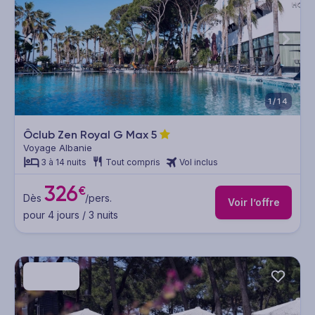
1/14
Ôclub Zen Royal G Max
5
Voyage Albanie
3 à 14 nuits
Tout compris
Vol inclus
326
€
Dès
/pers.
Voir l’offre
pour 4 jours / 3 nuits