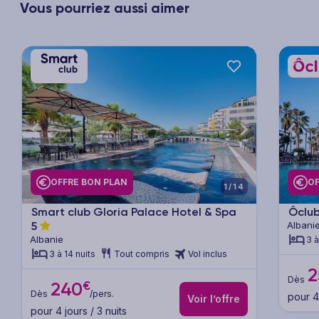
Vous pourriez aussi aimer
xt
Previous
Next
Previ
OFFRE BON PLAN
OF
1/14
Smart club Gloria Palace Hotel & Spa
Ôclu
5
Albani
Albanie
3 à
3 à 14 nuits
Tout compris
Vol inclus
2
Dès
€
240
Dès
/pers.
pour 4 
Voir l’offre
pour 4 jours / 3 nuits