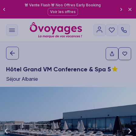
🚨 Vente Flash 🚨 Nos Offres Early Booking
Voir les offres
Hôtel Grand VM Conference & Spa
5
Séjour Albanie
This carousel shows one large product image at a time. Use the P