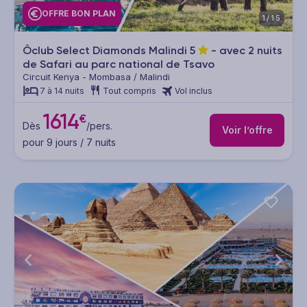
OFFRE BON PLAN
1/15
Ôclub Select Diamonds Malindi
5
- avec 2 nuits
de Safari au parc national de Tsavo
Circuit Kenya - Mombasa / Malindi
7 à 14 nuits
Tout compris
Vol inclus
1614
€
Dès
/pers.
Voir l’offre
pour 9 jours / 7 nuits