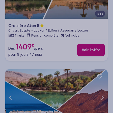
1/12
Croisière Aton
5
Circuit Egypte - Louxor / Edfou / Assouan / Louxor
7 nuits
Pension complète
Vol inclus
1409
€
Dès
/pers.
Voir l’offre
pour 8 jours / 7 nuits