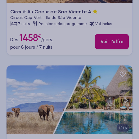
Circuit Au Coeur de Sao Vicente
4
Circuit Cap-Vert - Ile de São Vicente
7 nuits
Pension selon programme
Vol inclus
1458
€
Dès
/pers.
Voir l’offre
pour 8 jours / 7 nuits
1/16