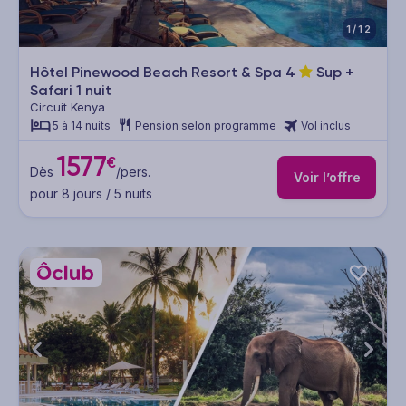
1/12
Hôtel Pinewood Beach Resort & Spa
4
Sup +
Safari 1 nuit
Circuit Kenya
5 à 14 nuits
Pension selon programme
Vol inclus
1577
€
Dès
/pers.
Voir l’offre
pour 8 jours / 5 nuits