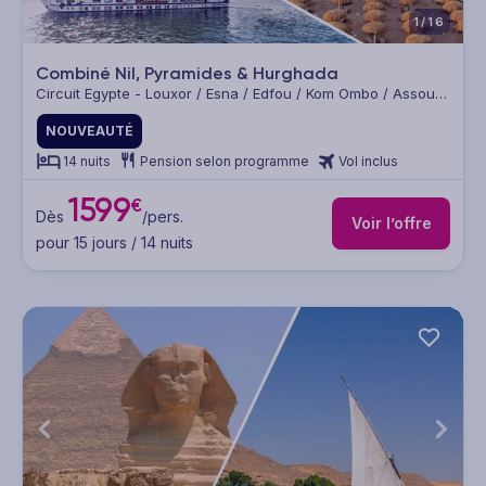
1/16
Combiné Nil, Pyramides & Hurghada
Circuit Egypte - Louxor / Esna / Edfou / Kom Ombo / Assouan
/ Le Caire
NOUVEAUTÉ
14 nuits
Pension selon programme
Vol inclus
1599
€
Dès
/pers.
Voir l’offre
pour 15 jours / 14 nuits