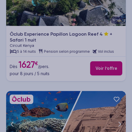
1/10
Ôclub Experience Papillon Lagoon Reef
4
+
Safari 1 nuit
Circuit Kenya
5 à 14 nuits
Pension selon programme
Vol inclus
1627
€
Dès
/pers.
Voir l’offre
pour 8 jours / 5 nuits