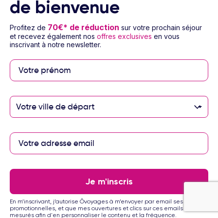
de bienvenue
Circuit Dubaï "Ville De Mirages"
Circuit Emirats Arabes Unis - Dubaï
3 nuits
Pension selon programme
Vol inclus
70€* de réduction
Profitez de
sur votre prochain séjour
et recevez également nos
offres exclusives
en vous
806
€
inscrivant à notre newsletter.
Dès
/pers.
Voir l’offre
pour 4 jours / 3 nuits
Votre ville de départ
Je m'inscris
1/15
En m’inscrivant, j’autorise Ôvoyages à m’envoyer par email ses offres
Combiné Marrakech & Agadir - Plage et
promotionnelles, et que mes ouvertures et clics sur ces emails soient
mesurés afin d'en personnaliser le contenu et la fréquence.
découverte by Ôvoyages