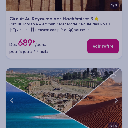
1/8
Circuit Au Royaume des Hachémites
3
Circuit Jordanie - Amman / Mer Morte / Route des Rois /
Petra / Wadi Rum / Amman
7 nuits
Pension complète
Vol inclus
689
€
Dès
/pers.
Voir l’offre
pour 8 jours / 7 nuits
1/13