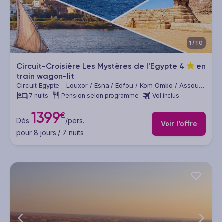
1/10
Circuit-Croisière Les Mystères de l'Egypte
4
en
train wagon-lit
Circuit Egypte - Louxor / Esna / Edfou / Kom Ombo / Assouan
/ Le Caire
7 nuits
Pension selon programme
Vol inclus
1399
€
Dès
/pers.
Voir l’offre
pour 8 jours / 7 nuits