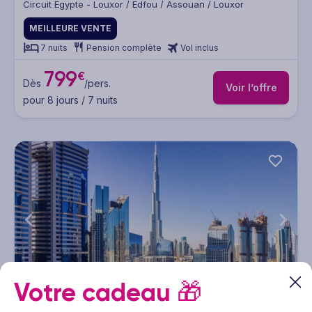
Circuit Egypte - Louxor / Edfou / Assouan / Louxor
MEILLEURE VENTE
7 nuits
Pension complète
Vol inclus
799
€
Dès
/pers.
Voir l’offre
pour 8 jours / 7 nuits
1/4
Votre cadeau
🎁