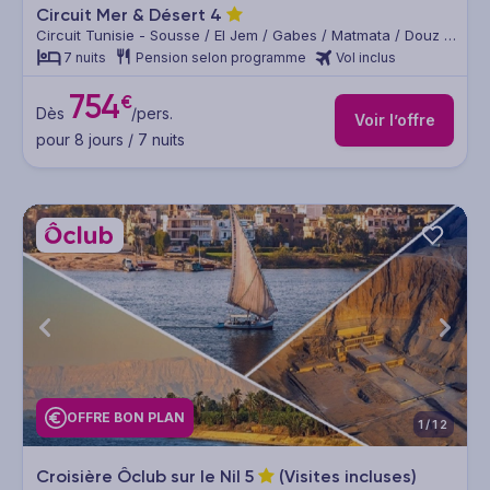
Circuit Mer & Désert
4
Circuit Tunisie - Sousse / El Jem / Gabes / Matmata / Douz /
Kebili / Chott El Jerid / Tozeur / Gafsa / Kairouan / Sousse
7 nuits
Pension selon programme
Vol inclus
754
€
Dès
/pers.
Voir l’offre
pour 8 jours / 7 nuits
OFFRE BON PLAN
1/12
Croisière Ôclub sur le Nil
5
(Visites incluses)