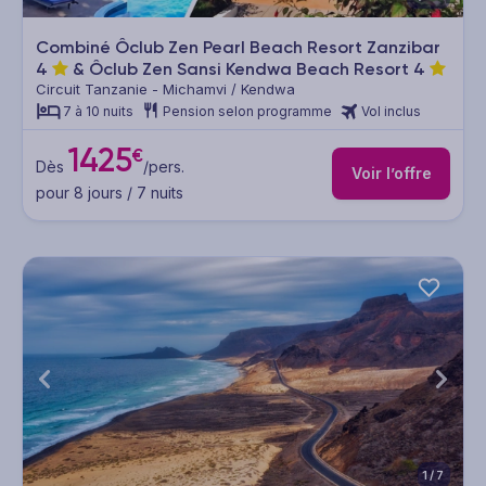
Combiné Ôclub Zen Pearl Beach Resort Zanzibar
4
& Ôclub Zen Sansi Kendwa Beach Resort
4
Circuit Tanzanie - Michamvi / Kendwa
7 à 10 nuits
Pension selon programme
Vol inclus
1425
€
Dès
/pers.
Voir l’offre
pour 8 jours / 7 nuits
1/7