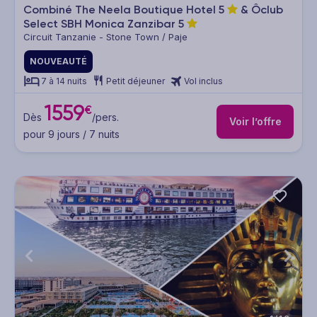
Combiné The Neela Boutique Hotel
5
& Ôclub
Select SBH Monica Zanzibar
5
Circuit Tanzanie - Stone Town / Paje
NOUVEAUTÉ
7 à 14 nuits
Petit déjeuner
Vol inclus
1559
€
Dès
/pers.
Voir l’offre
pour 9 jours / 7 nuits