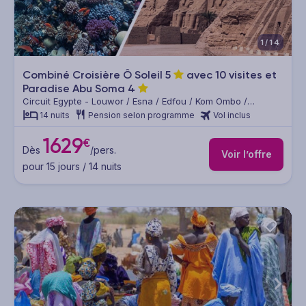
1/14
Combiné Croisière Ô Soleil
5
avec 10 visites et
Paradise Abu Soma
4
Circuit Egypte - Louwor / Esna / Edfou / Kom Ombo /
Assouan / Kom Ombo / Edfou / Louxor / Hurghada
14 nuits
Pension selon programme
Vol inclus
1629
€
Dès
/pers.
Voir l’offre
pour 15 jours / 14 nuits