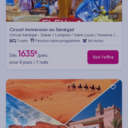
1/13
Circuit Immersion au Sénégal
Circuit Sénégal - Dakar / Lompoul / Saint-Louis / Sowene /
Palmarin / La Somone
7 nuits
Pension selon programme
Vol inclus
1635
€
Dès
/pers.
Voir l’offre
pour 9 jours / 7 nuits