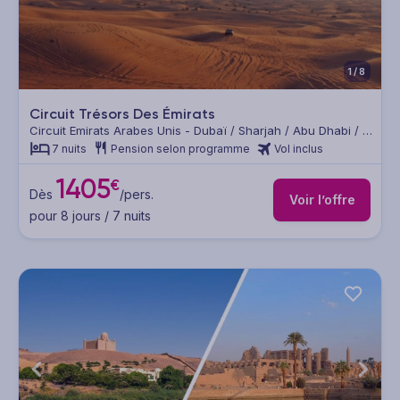
1/8
Circuit Trésors Des Émirats
Circuit Emirats Arabes Unis - Dubaï / Sharjah / Abu Dhabi / Al
Aïn Desert
7 nuits
Pension selon programme
Vol inclus
1405
€
Dès
/pers.
Voir l’offre
pour 8 jours / 7 nuits