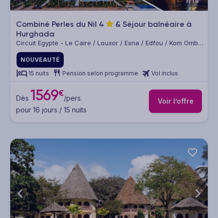
1/16
Combiné Perles du Nil
4
& Séjour balnéaire à
Hurghada
Circuit Egypte - Le Caire / Louxor / Esna / Edfou / Kom Ombo
/ Assouan / Hurghada
NOUVEAUTÉ
15 nuits
Pension selon programme
Vol inclus
1569
€
Dès
/pers.
Voir l’offre
pour 16 jours / 15 nuits