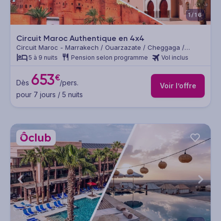
1/16
Circuit Maroc Authentique en 4x4
Circuit Maroc - Marrakech / Ouarzazate / Cheggaga /
Taroudant
5 à 9 nuits
Pension selon programme
Vol inclus
653
€
Dès
/pers.
Voir l’offre
pour 7 jours / 5 nuits