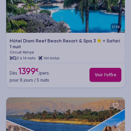
1/18
Hôtel Diani Reef Beach Resort & Spa
3
+ Safari
1 nuit
Circuit Kenya
5 à 14 nuits
Vol inclus
1399
€
Dès
/pers.
Voir l’offre
pour 8 jours / 5 nuits