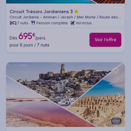
Circuit Trésors Jordaniens
3
Circuit Jordanie - Amman / Jerash / Mer Morte / Route des
Rois / Petra / Wadi Rum / Amman
7 nuits
Pension complète
Vol inclus
695
€
Dès
/pers.
Voir l’offre
pour 8 jours / 7 nuits
1/11