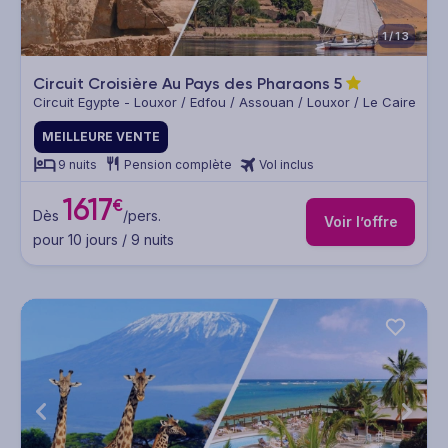
1/13
Circuit Croisière Au Pays des Pharaons
5
Circuit Egypte - Louxor / Edfou / Assouan / Louxor / Le Caire
MEILLEURE VENTE
9 nuits
Pension complète
Vol inclus
1617
€
Dès
/pers.
Voir l’offre
pour 10 jours / 9 nuits