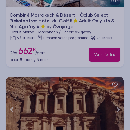
1/15
Combiné Marrakech & Désert - Ôclub Select
Pickalbatros Hôtel du Golf
5
Adult Only +16 &
Mia Agafay
4
by Ôvoyages
Circuit Maroc - Marrakech / Désert d'Agafay
5 à 10 nuits
Pension selon programme
Vol inclus
662
€
Dès
/pers.
Voir l’offre
pour 6 jours / 5 nuits