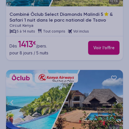
1/15
Combiné Ôclub Select Diamonds Malindi
5
&
Safari 1 nuit dans le parc national de Tsavo
Circuit Kenya
5 à 14 nuits
Tout compris
Vol inclus
1413
€
Dès
/pers.
Voir l’offre
pour 8 jours / 5 nuits
1/20