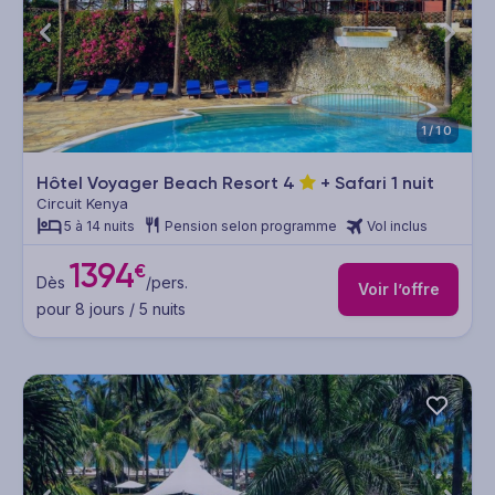
1/10
Hôtel Voyager Beach Resort
4
+ Safari 1 nuit
Circuit Kenya
5 à 14 nuits
Pension selon programme
Vol inclus
1394
€
Dès
/pers.
Voir l’offre
pour 8 jours / 5 nuits