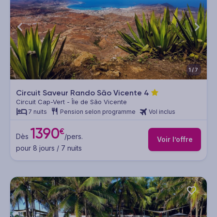
1/7
Circuit Saveur Rando São Vicente
4
Circuit Cap-Vert - Île de São Vicente
7 nuits
Pension selon programme
Vol inclus
1390
€
Dès
/pers.
Voir l’offre
pour 8 jours / 7 nuits