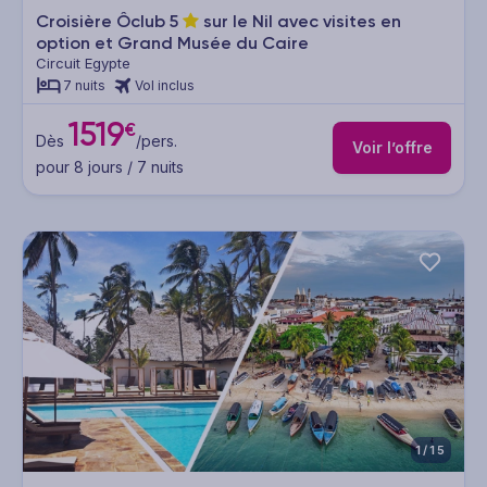
Croisière Ôclub
5
sur le Nil avec visites en
option et Grand Musée du Caire
Circuit Egypte
7 nuits
Vol inclus
1519
€
Dès
/pers.
Voir l’offre
pour 8 jours / 7 nuits
1/15