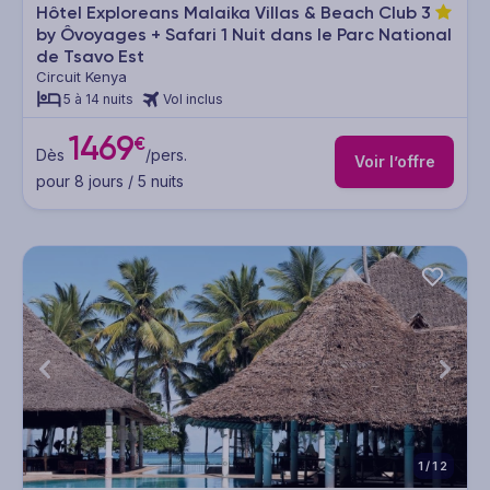
Hôtel Exploreans Malaika Villas & Beach Club
3
by Ôvoyages + Safari 1 Nuit dans le Parc National
de Tsavo Est
Circuit Kenya
5 à 14 nuits
Vol inclus
1469
€
Dès
/pers.
Voir l’offre
pour 8 jours / 5 nuits
1/12