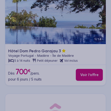
1/14
Hôtel Dom Pedro Garajau
3
Voyage Portugal - Madère - Île de Madère
5 à 14 nuits
Petit déjeuner
Vol inclus
700
€
Dès
/pers.
Voir l’offre
pour 6 jours / 5 nuits