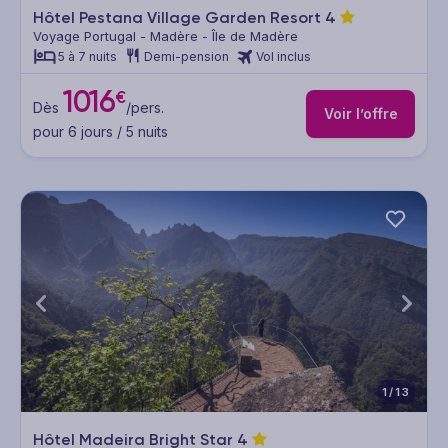
Hôtel Pestana Village Garden Resort
4
Voyage Portugal - Madère - Île de Madère
5 à 7 nuits
Demi-pension
Vol inclus
1016
€
Dès
/pers.
Voir l’offre
pour 6 jours / 5 nuits
1/13
Hôtel Madeira Bright Star
4