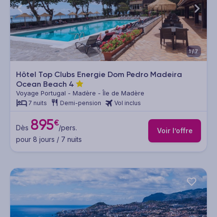
1/7
Hôtel Top Clubs Energie Dom Pedro Madeira
Ocean Beach
4
Voyage Portugal - Madère - Île de Madère
7 nuits
Demi-pension
Vol inclus
895
€
Dès
/pers.
Voir l’offre
pour 8 jours / 7 nuits