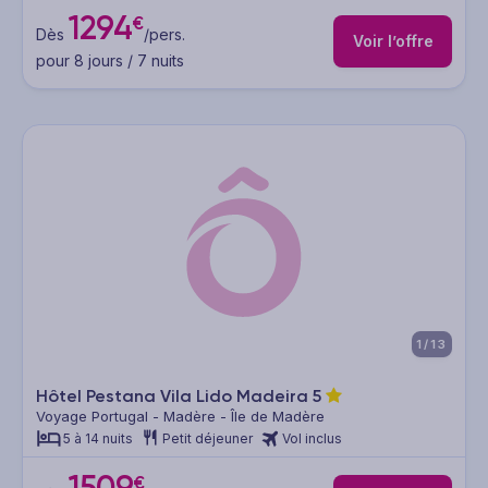
1294
€
Dès
/pers.
Voir l’offre
pour 8 jours / 7 nuits
1/13
Hôtel Pestana Vila Lido Madeira
5
Voyage Portugal - Madère - Île de Madère
5 à 14 nuits
Petit déjeuner
Vol inclus
1509
€