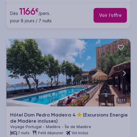
1166
€
Dès
/pers.
Voir l’offre
pour 8 jours / 7 nuits
1/11
Hôtel Dom Pedro Madeira
4
(Excursions Energie
de Madère incluses)
Voyage Portugal - Madère - Île de Madère
7 nuits
Petit déjeuner
Vol inclus