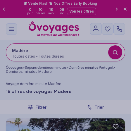
🚨 Vente Flash 🚨 Nos Offres Early Booking
0
10
18
05
Voir les offres
jour
heures
min
sec
Madère
Toutes dates - Toutes durées
Ôvoyages
>
Séjours dernières minutes
>
Dernières minutes Portugal
>
Dernières minutes Madère
Voyage dernière minute Madère
18 offres de voyages Madère
Filtrer
Trier