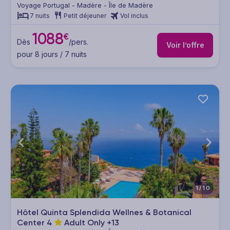
Voyage Portugal - Madère - Île de Madère
7 nuits
Petit déjeuner
Vol inclus
1088
€
Dès
/pers.
Voir l’offre
pour 8 jours / 7 nuits
1/10
Hôtel Quinta Splendida Wellnes & Botanical
Center
4
Adult Only +13