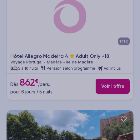
1/12
Hôtel Allegro Madeira
4
Adult Only +18
Voyage Portugal - Madère - Île de Madère
5 à 10 nuits
Pension selon programme
Vol inclus
862
€
Dès
/pers.
Voir l’offre
pour 6 jours / 5 nuits