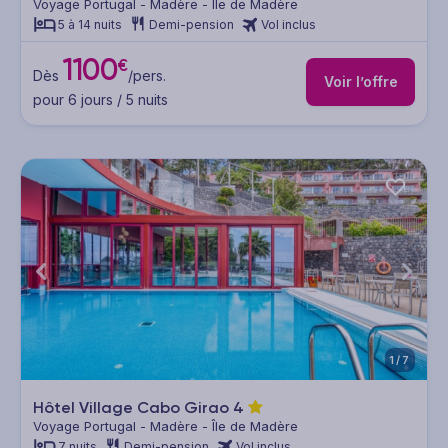
Voyage Portugal - Madère - Île de Madère
5 à 14 nuits
Demi-pension
Vol inclus
1100
€
Dès
/pers.
Voir l’offre
pour 6 jours / 5 nuits
1/7
Hôtel Village Cabo Girao
4
Voyage Portugal - Madère - Île de Madère
7 nuits
Demi-pension
Vol inclus