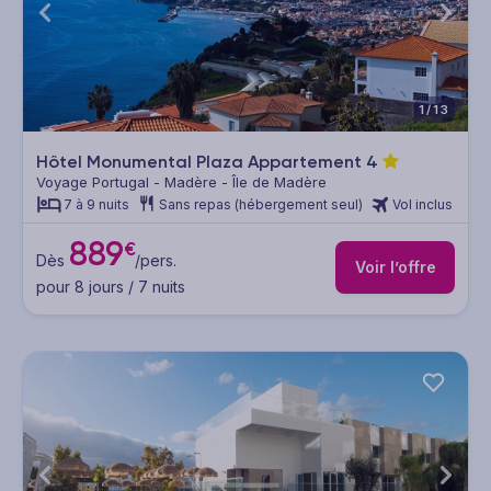
1/13
Hôtel Monumental Plaza Appartement
4
Voyage Portugal - Madère - Île de Madère
7 à 9 nuits
Sans repas (hébergement seul)
Vol inclus
889
€
Dès
/pers.
Voir l’offre
pour 8 jours / 7 nuits