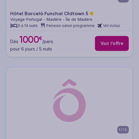
Hôtel Barceló Funchal Oldtown
5
Voyage Portugal - Madère - Île de Madère
5 à 14 nuits
Pension selon programme
Vol inclus
1000
€
Dès
/pers.
Voir l’offre
pour 6 jours / 5 nuits
1/15