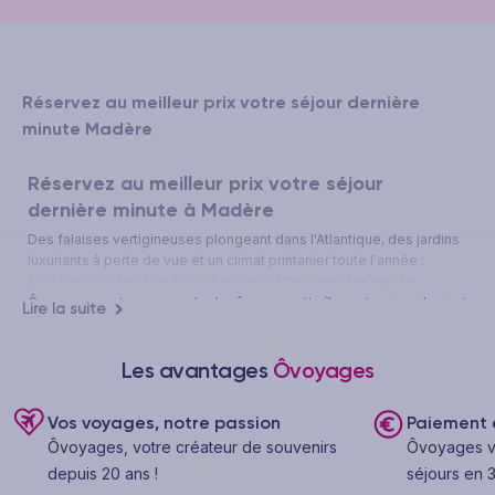
Réservez au meilleur prix votre séjour dernière
minute Madère
Réservez au meilleur prix votre séjour
dernière minute à Madère
Des falaises vertigineuses plongeant dans l'Atlantique, des jardins
luxuriants à perte de vue et un climat printanier toute l'année :
Madère vous tend les bras. Avec les offres dernière minute
Ôvoyages, votre escapade de rêve sur cette île portugaise devient
Lire la suite
accessible à prix réduit, pour un départ imminent vers l'une des
plus belles destinations d'Europe.
Les avantages
Ôvoyages
Pourquoi le last minute est une aubaine pour partir à
Madère ?
Vos voyages, notre passion
Paiement e
Opter pour un voyage dernière minute à Madère, c'est saisir une
Ôvoyages, votre créateur de souvenirs
Ôvoyages v
opportunité rare : celle de partir rapidement vers une destination
d'exception, souvent à des tarifs bien inférieurs à ceux pratiqués
depuis 20 ans !
séjours en 3
lors d'une réservation classique. Les offres last minute permettent