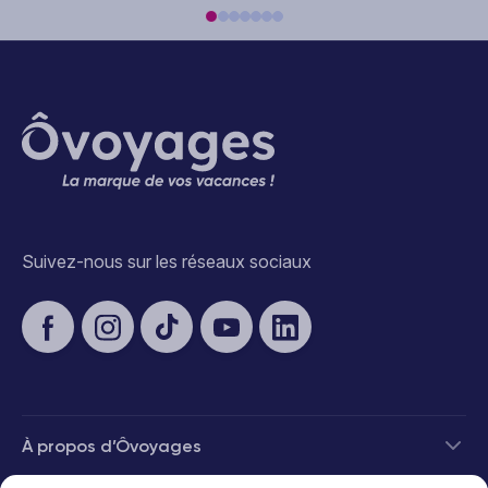
de bénéficier de places libérées à la dernière heure sur des vols et
des hébergements de qualité, sans rogner sur le confort ni sur
l'expérience de voyage.
Ôvoyages sélectionne pour vous les meilleures opportunités du
moment sur Madère : des séjours packagés clé en main, incluant le
vol, le transfert et l'hébergement. Vous n'avez qu'à faire vos
valises, le reste est déjà organisé. C'est la promesse d'un voyage
sans stress, décidé parfois quelques jours seulement avant le
départ, avec la satisfaction de réaliser une belle économie tout en
découvrant une île magnifique.
Quel type de séjour dernière minute à Madère choisir
Suivez-nous sur les réseaux sociaux
avec Ôvoyages ?
Madère se prête à tous les styles de voyage. Vous préférez la
tranquillité d'un séjour en hôtel avec vue sur l'Atlantique ? Ou plutôt
la praticité d'une formule tout compris pour ne penser à rien ?
Ôvoyages propose des offres adaptées à chaque profil de
voyageur.
En couple, un séjour dans un établissement confortable face à la
mer vous offrira des moments de détente inoubliables. En famille,
À propos d’Ôvoyages
les formules all inclusive sont idéales pour maîtriser votre budget
tout en profitant pleinement de l'île. Entre amis, vous apprécierez la