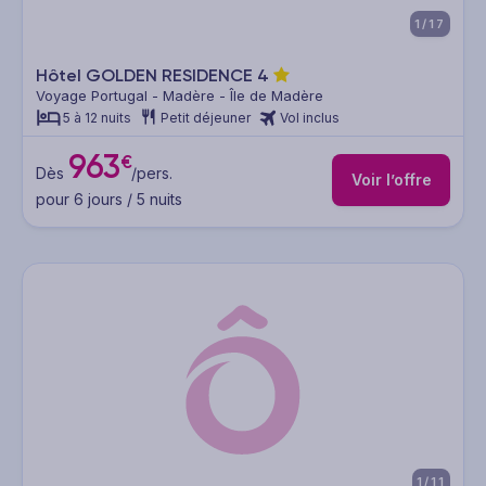
1/17
Hôtel GOLDEN RESIDENCE
4
Voyage Portugal - Madère - Île de Madère
5 à 12 nuits
Petit déjeuner
Vol inclus
963
€
Dès
/pers.
Voir l’offre
pour 6 jours / 5 nuits
1/11