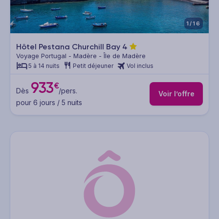
1/16
Hôtel Pestana Churchill Bay
4
Voyage Portugal - Madère - Île de Madère
5 à 14 nuits
Petit déjeuner
Vol inclus
933
€
Dès
/pers.
Voir l’offre
pour 6 jours / 5 nuits