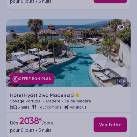
pour 6 jours / 5 nuits
OFFRE BON PLAN
1/18
Hôtel Hyatt Ziva Madeira
5
Voyage Portugal - Madère - Île de Madère
5 nuits
Tout compris
Vol inclus
2038
€
Dès
/pers.
Voir l’offre
pour 6 jours / 5 nuits