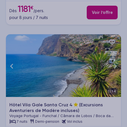
1181
€
Dès
/pers.
Voir l’offre
pour 8 jours / 7 nuits
1/14
Hôtel Vila Gale Santa Cruz
4
(Excursions
Aventuriers de Madère incluses)
Voyage Portugal - Funchal / Câmara de Lobos / Boca da
Corrida / Jardim da Serra / Quinta Grande / Cabo Girão /
7 nuits
Demi-pension
Vol inclus
Ponta de Sao Lourenco / Levada do Ribeiro Frio