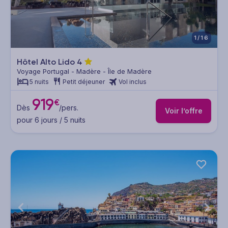
1/16
Hôtel Alto Lido
4
Voyage Portugal - Madère - Île de Madère
5 nuits
Petit déjeuner
Vol inclus
919
€
Dès
/pers.
Voir l’offre
pour 6 jours / 5 nuits