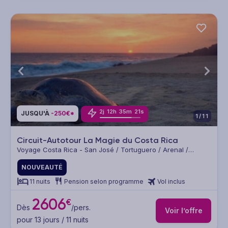
2
j
12
h
35
m
21
s
JUSQU'À
-250€*
1/11
Circuit-Autotour La Magie du Costa Rica
Voyage Costa Rica - San José / Tortuguero / Arenal /
Monteverde / Manuel Antonio
NOUVEAUTÉ
11 nuits
Pension selon programme
Vol inclus
2606
€
Dès
/pers.
Voir l’offre
pour 13 jours / 11 nuits