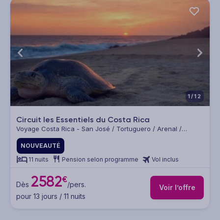
1/12
Circuit les Essentiels du Costa Rica
Voyage Costa Rica - San José / Tortuguero / Arenal /
Monteverde / Manuel Antonio
NOUVEAUTÉ
11 nuits
Pension selon programme
Vol inclus
2582
€
Dès
/pers.
Voir l’offre
pour 13 jours / 11 nuits