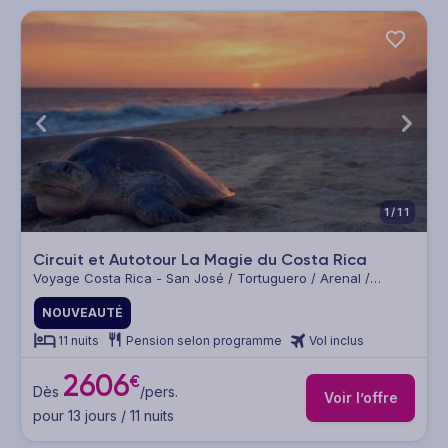
1/11
Circuit et Autotour La Magie du Costa Rica
Voyage Costa Rica - San José / Tortuguero / Arenal /
Monteverde / Manuel Antonio
NOUVEAUTÉ
11 nuits
Pension selon programme
Vol inclus
2606
€
Dès
/pers.
Voir l’offre
pour 13 jours / 11 nuits