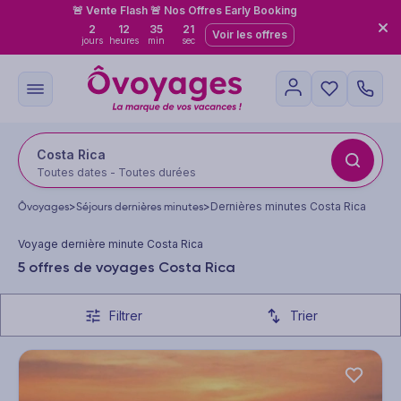
🚨 Vente Flash 🚨 Nos Offres Early Booking
2
12
35
21
Voir les offres
jours
heures
min
sec
Costa Rica
Toutes dates - Toutes durées
Ôvoyages
>
Séjours dernières minutes
>
Dernières minutes Costa Rica
Voyage dernière minute Costa Rica
5 offres de voyages Costa Rica
Filtrer
Trier