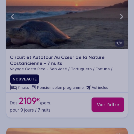
1/8
Circuit et Autotour Au Cœur de la Nature
Costaricienne - 7 nuits
Voyage Costa Rica - San José / Tortuguero / Fortuna /
Arenal / Monteverde / Manuel Antonio
NOUVEAUTÉ
7 nuits
Pension selon programme
Vol inclus
2109
€
Dès
/pers.
Voir l’offre
pour 9 jours / 7 nuits