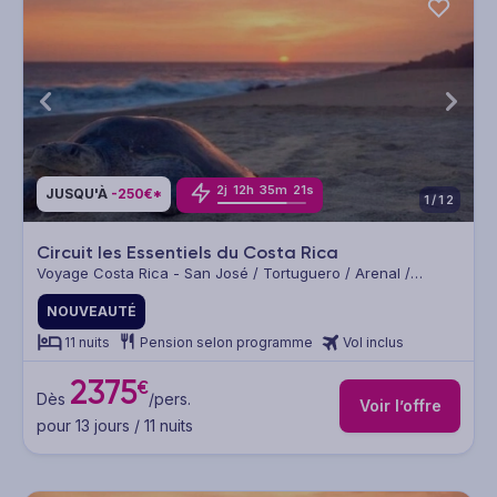
2
j
12
h
35
m
21
s
JUSQU'À
-250€*
1/12
Circuit les Essentiels du Costa Rica
Voyage Costa Rica - San José / Tortuguero / Arenal /
Monteverde / Manuel Antonio
NOUVEAUTÉ
11 nuits
Pension selon programme
Vol inclus
2375
€
Dès
/pers.
Voir l’offre
pour 13 jours / 11 nuits