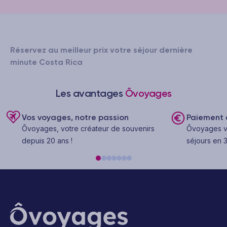
Réservez au meilleur prix votre séjour dernière
minute Costa Rica
Les avantages
Ôvoyages
Vos voyages, notre passion
Paiement e
Ôvoyages, votre créateur de souvenirs
Ôvoyages v
depuis 20 ans !
séjours en 3