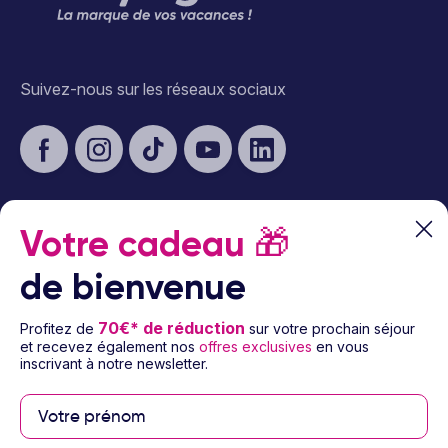
Suivez-nous sur les réseaux sociaux
Votre cadeau
🎁
À propos d’Ôvoyages
de bienvenue
Besoin d’aide
70€* de réduction
Profitez de
sur votre prochain séjour
et recevez également nos
offres exclusives
en vous
© 2026 Ôvoyages
inscrivant à notre newsletter.