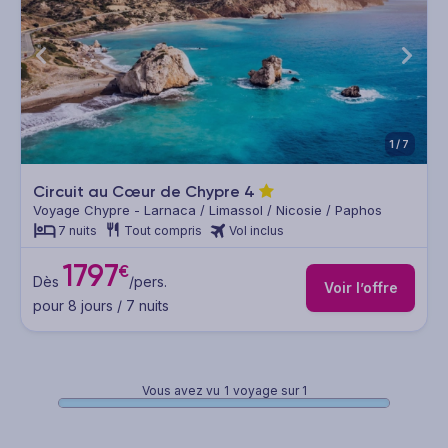
1/7
Circuit au Cœur de Chypre
4
Voyage Chypre - Larnaca / Limassol / Nicosie / Paphos
7 nuits
Tout compris
Vol inclus
1797
€
Dès
/pers.
Voir l’offre
pour 8 jours / 7 nuits
Vous avez vu
1
voyage sur 1