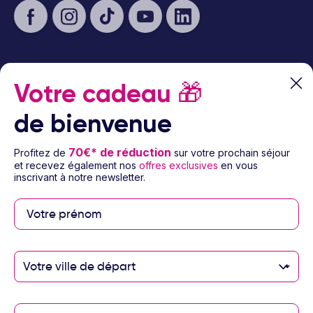
Votre cadeau
🎁
À propos d’Ôvoyages
de bienvenue
Besoin d’aide
70€* de réduction
Profitez de
sur votre prochain séjour
© 2026 Ôvoyages
et recevez également nos
offres exclusives
en vous
inscrivant à notre newsletter.
Paiement sécurisé
Votre ville de départ