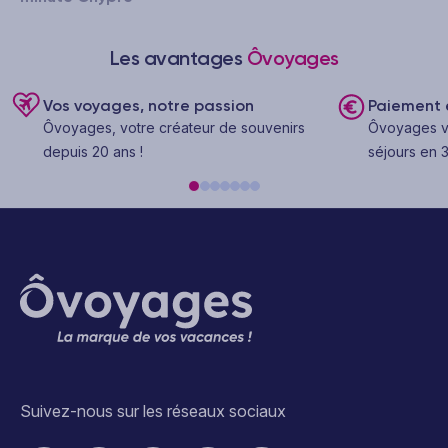
Les avantages
Ôvoyages
Vos voyages, notre passion
Paiement e
Ôvoyages, votre créateur de souvenirs
Ôvoyages v
depuis 20 ans !
séjours en 3
Suivez-nous sur les réseaux sociaux