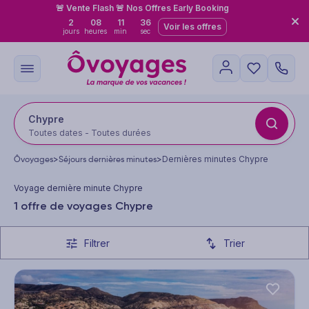
🚨 Vente Flash 🚨 Nos Offres Early Booking
2
08
11
35
Voir les offres
jours
heures
min
sec
Chypre
Toutes dates - Toutes durées
Ôvoyages
>
Séjours dernières minutes
>
Dernières minutes Chypre
Voyage dernière minute Chypre
1 offre de voyages Chypre
Filtrer
Trier