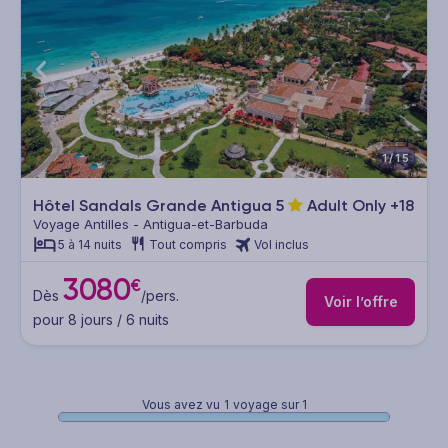
1/15
Hôtel Sandals Grande Antigua
5
Adult Only +18
Voyage Antilles - Antigua-et-Barbuda
5 à 14 nuits
Tout compris
Vol inclus
3080
€
Dès
/pers.
Voir l’offre
pour 8 jours / 6 nuits
Vous avez vu
1
voyage sur 1