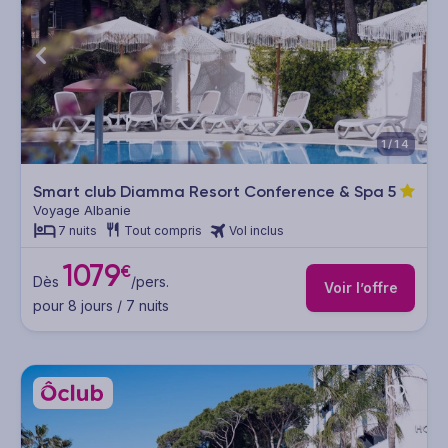
1/14
Smart club Diamma Resort Conference & Spa
5
Voyage Albanie
7 nuits
Tout compris
Vol inclus
1079
€
Dès
/pers.
Voir l’offre
pour 8 jours / 7 nuits