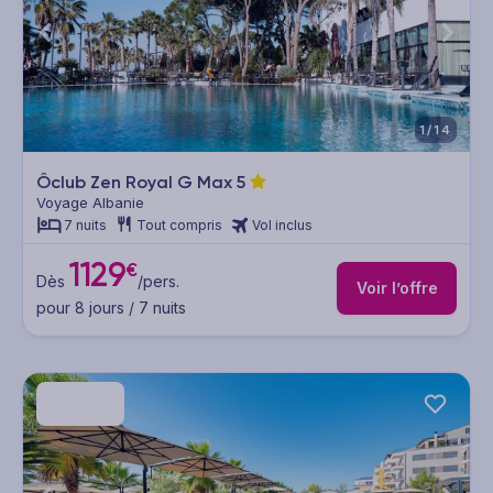
1/14
Ôclub Zen Royal G Max
5
Voyage Albanie
7 nuits
Tout compris
Vol inclus
1129
€
Dès
/pers.
Voir l’offre
pour 8 jours / 7 nuits