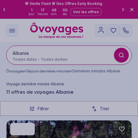
🚨 Vente Flash 🚨 Nos Offres Early Booking
1
17
47
59
Voir les offres
jour
heures
min
sec
Albanie
Toutes dates - Toutes durées
Ôvoyages
>
Séjours dernières minutes
>
Dernières minutes Albanie
Voyage dernière minute Albanie
11 offres de voyages Albanie
Filtrer
Trier