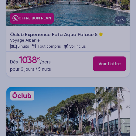
OFFRE BON PLAN
1/15
Ôclub Experience Fafa Aqua Palace
5
Voyage Albanie
5 nuits
Tout compris
Vol inclus
1038
€
Dès
/pers.
Voir l’offre
pour 6 jours / 5 nuits