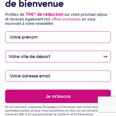
de bienvenue
70€* de réduction
Profitez de
sur votre prochain séjour
et recevez également nos
offres exclusives
en vous
inscrivant à notre newsletter.
Paiement sécurisé
Paiement en 3 ou 4
Votre ville de départ
fois par carte
bancaire avec
notre partenaire
Floa
Je m'inscris
Les partenaires Ôvoyages
En m’inscrivant, j’autorise Ôvoyages à m’envoyer par email ses offres
promotionnelles, et que mes ouvertures et clics sur ces emails soient
mesurés afin d'en personnaliser le contenu et la fréquence.