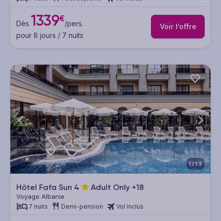
1339
€
Dès
/pers.
Voir l’offre
pour 8 jours / 7 nuits
1/13
Hôtel Fafa Sun
4
Adult Only +18
Voyage Albanie
7 nuits
Demi-pension
Vol inclus