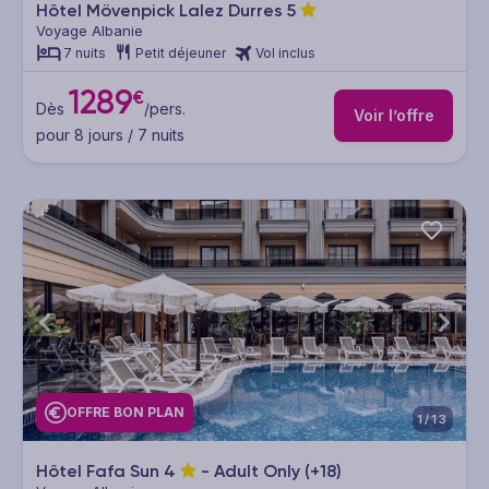
Hôtel Mövenpick Lalez Durres
5
Voyage Albanie
7 nuits
Petit déjeuner
Vol inclus
1289
€
Dès
/pers.
Voir l’offre
pour 8 jours / 7 nuits
OFFRE BON PLAN
1/13
Hôtel Fafa Sun
4
- Adult Only (+18)