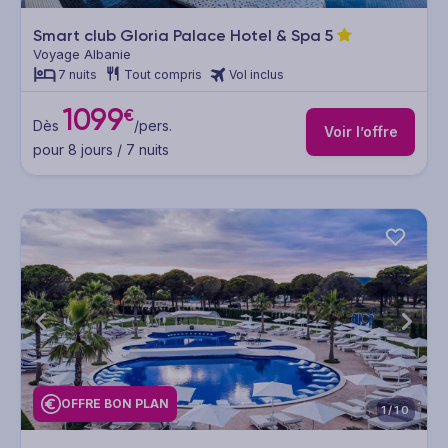
Smart club Gloria Palace Hotel & Spa
5
Voyage Albanie
7 nuits
Tout compris
Vol inclus
1099
€
Dès
/pers.
Voir l’offre
pour 8 jours / 7 nuits
OFFRE BON PLAN
1/10