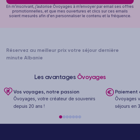
En m’inscrivant, j’autorise Ôvoyages à m’envoyer par email ses offres
promotionnelles, et que mes ouvertures et clics sur ces emails
soient mesurés afin d'en personnaliser le contenu et la fréquence.
Réservez au meilleur prix votre séjour dernière
minute Albanie
Les avantages
Ôvoyages
Vos voyages, notre passion
Paiement e
Ôvoyages, votre créateur de souvenirs
Ôvoyages v
depuis 20 ans !
séjours en 3