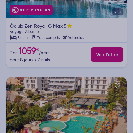
OFFRE BON PLAN
1/14
Ôclub Zen Royal G Max
5
Voyage Albanie
7 nuits
Tout compris
Vol inclus
1059
€
Dès
/pers.
Voir l’offre
pour 8 jours / 7 nuits