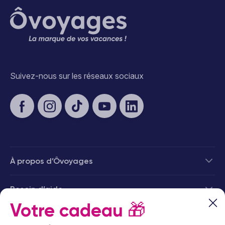
Suivez-nous sur les réseaux sociaux
À propos d’Ôvoyages
Besoin d’aide
Votre cadeau
🎁
© 2026 Ôvoyages