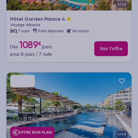
1/10
Hôtel Garden Palace
4
Voyage Albanie
7 nuits
Petit déjeuner
Vol inclus
1089
€
Dès
/pers.
Voir l’offre
pour 8 jours / 7 nuits
OFFRE BON PLAN
1/14