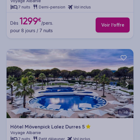
Voyage Albanie
7 nuits
Demi-pension
Vol inclus
1299
€
Dès
/pers.
Voir l’offre
pour 8 jours / 7 nuits
1/10
Hôtel Mövenpick Lalez Durres
5
Voyage Albanie
7 nuits
Petit déjeuner
Vol inclus