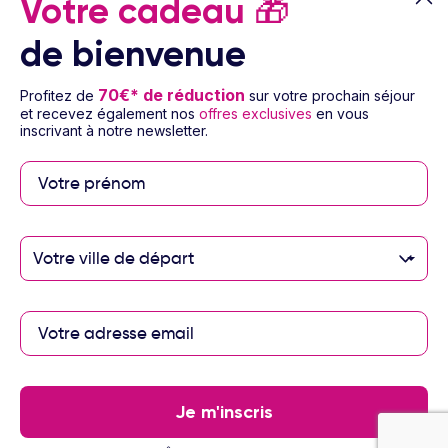
Votre cadeau
🎁
de bienvenue
70€* de réduction
Profitez de
sur votre prochain séjour
et recevez également nos
offres exclusives
en vous
Paiement sécurisé
inscrivant à notre newsletter.
Paiement en 3 ou 4
fois par carte
bancaire avec
notre partenaire
Votre ville de départ
Floa
Les partenaires Ôvoyages
Je m'inscris