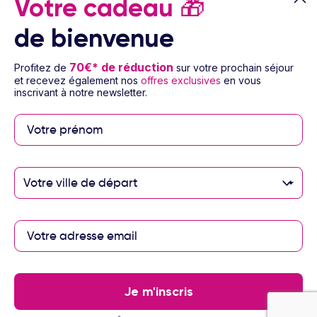
Votre cadeau
🎁
de bienvenue
70€* de réduction
Profitez de
sur votre prochain séjour
et recevez également nos
offres exclusives
en vous
Paiement sécurisé
inscrivant à notre newsletter.
Paiement en 3 ou 4
fois par carte
bancaire avec
notre partenaire
Votre ville de départ
Floa
Les partenaires Ôvoyages
Je m'inscris