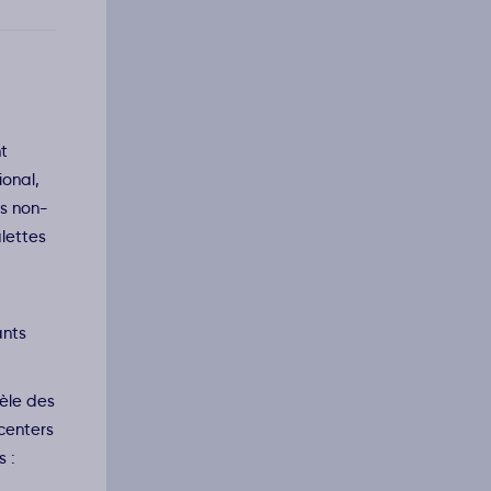
nt
ional,
es non-
alettes
ants
vèle des
 centers
s :