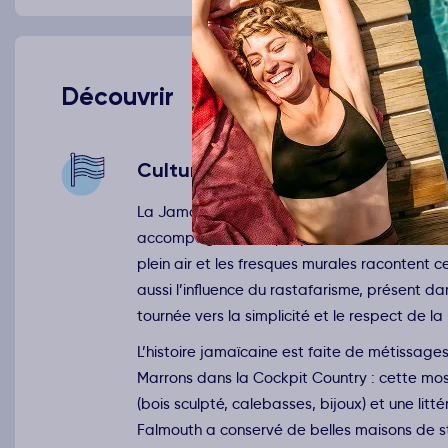
Découvrir
Culture
La Jamaïque est une île où la musique struct
accompagné des époques, des idées, des mou
plein air et les fresques murales racontent 
aussi l’influence du rastafarisme, présent dan
tournée vers la simplicité et le respect de la
L’histoire jamaïcaine est faite de métissages
Marrons dans la Cockpit Country : cette mosa
(bois sculpté, calebasses, bijoux) et une litté
Falmouth a conservé de belles maisons de s