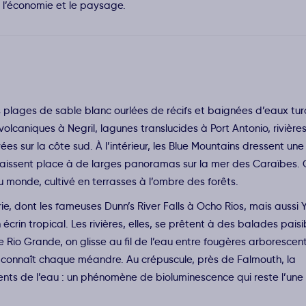
 l’économie et le paysage.
plages de sable blanc ourlées de récifs et baignées d’eaux tur
s volcaniques à Negril, lagunes translucides à Port Antonio, rivière
sur la côte sud. À l’intérieur, les Blue Mountains dressent une
laissent place à de larges panoramas sur la mer des Caraïbes. C’
u monde, cultivé en terrasses à l’ombre des forêts.
e, dont les fameuses Dunn’s River Falls à Ocho Rios, mais aussi Y
 écrin tropical. Les rivières, elles, se prêtent à des balades paisi
Rio Grande, on glisse au fil de l’eau entre fougères arborescen
i connaît chaque méandre. Au crépuscule, près de Falmouth, la
nts de l’eau : un phénomène de bioluminescence qui reste l’une