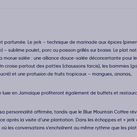
 et parfumée. Le jerk – technique de marinade aux épices (pime
– sublime poulet, porc ou poisson grillés sur braise. Le plat nat
e la morue salée : une alliance douce-salée déconcertante pour l
 On croise partout des patties (chaussons farcis), les bammies (g
sucré) et une profusion de fruits tropicaux – mangues, ananas,
e luxe en Jamaïque profiteront également de buffets et restaur
sa personnalité affirmée, tandis que le Blue Mountain Coffee ré
ce après la visite d’une plantation. Dans les échoppes et « jerk
 où les conversations s’enchaînent au même rythme que les plat