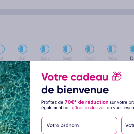
ui
Jul
Aou
Sep
Oct
Nov
D
Votre cadeau
🎁
de bienvenue
 : temps sec, mer limpide et conditions parfaites pour la plage 
, l’air est plus humide avec des averses passagères ; la nature
70€* de réduction
Profitez de
sur votre p
 : plus chaud et animé, au rythme des festivals. En résumé, la J
également nos
offres exclusives
en vous inscri
Vot