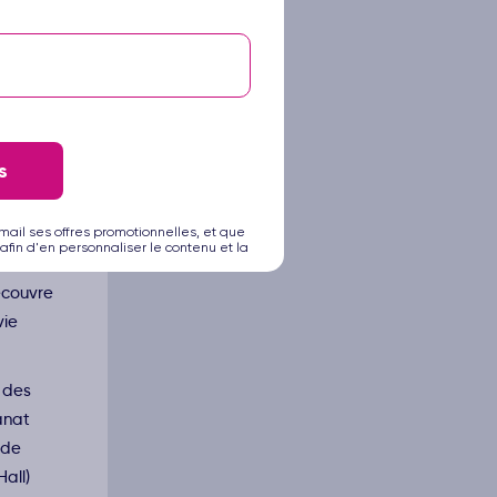
s
mail ses offres promotionnelles, et que
afin d'en personnaliser le contenu et la
ms en
écouvre
vie
s des
anat
 de
all)