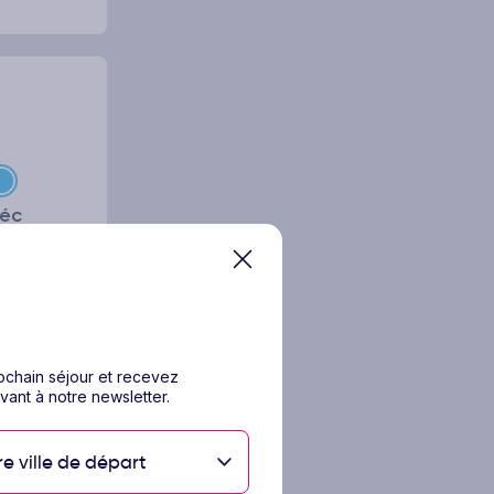
éc
et les
 est
rochain séjour et recevez
amaïque
vant à notre newsletter.
re ville de départ