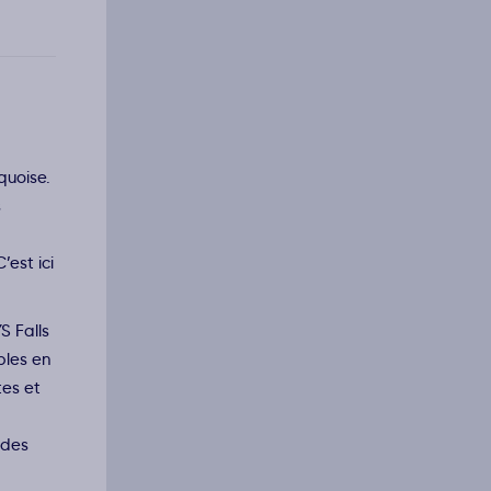
quoise.
s
est ici
S Falls
bles en
tes et
 des