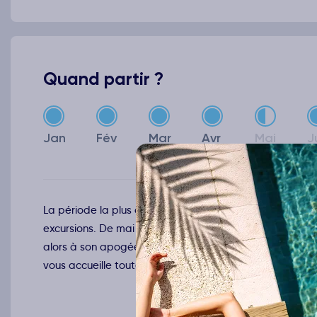
Quand partir ?
Jan
Fév
Mar
Avr
Mai
J
La période la plus agréable s’étend de décembre à avril
excursions. De mai à juin puis de septembre à novembre
alors à son apogée et l’affluence moindre. Juillet-août
vous accueille toute l’année pour un séjour de rêve.