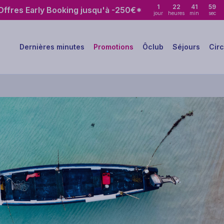
1
22
41
57
ffres Early Booking jusqu'à -250€*
jour
heures
min
sec
Dernières minutes
Promotions
Ôclub
Séjours
Circ