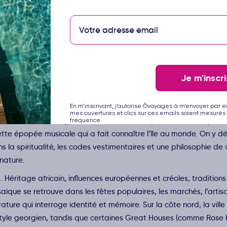
Je m'inscri
En m’inscrivant, j’autorise Ôvoyages à m’envoyer par e
ure le quotidien. Reggae, ska, rocksteady puis dancehall ont
mes ouvertures et clics sur ces emails soient mesurés 
vements. À Kingston, les studios historiques, les sound syste
fréquence.
cette épopée musicale qui a fait connaître l’île au monde. On y d
s la spiritualité, les codes vestimentaires et une philosophie de 
 nature.
. Héritage africain, influences européennes et créoles, tradition
ïque se retrouve dans les fêtes populaires, les marchés, l’artis
rature qui interroge identité et mémoire. Sur la côte nord, la ville
tyle georgien, tandis que certaines Great Houses (comme Rose H