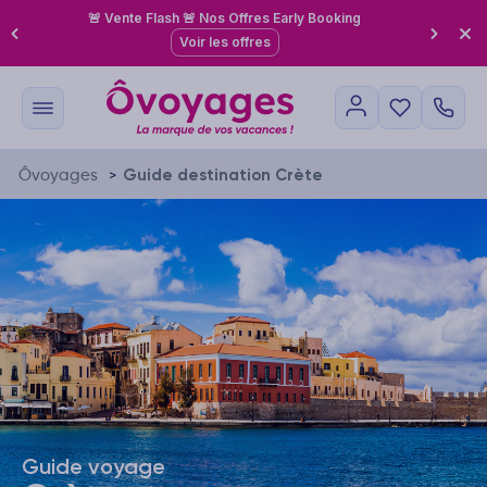
🚨 Vente Flash 🚨 Nos Offres Early Booking
Voir les offres
Ôvoyages
Guide destination Crète
>
Guide voyage