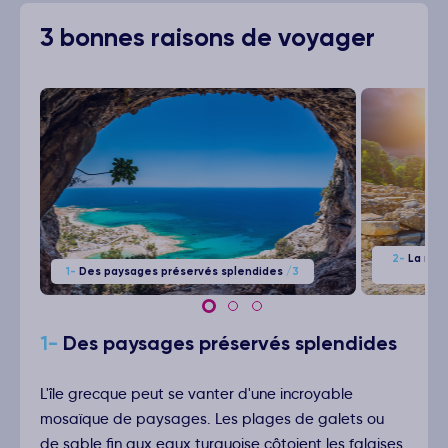
3 bonnes raisons de voyager
2-
La myth
1-
Des paysages préservés splendides
/3
1-
Des paysages préservés splendides
L'île grecque peut se vanter d'une incroyable
mosaïque de paysages. Les plages de galets ou
de sable fin aux eaux turquoise côtoient les falaises