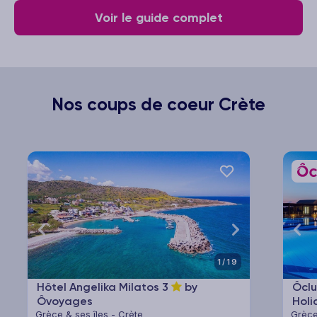
Voir le guide complet
Nos coups de coeur Crète
1/19
Hôtel Angelika Milatos
3
by
Ôclu
Ôvoyages
Holi
Grèce & ses îles - Crète
Grèce