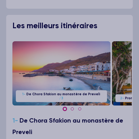
Les meilleurs itinéraires
1-
De Chora Sfakion au monastère de Preveli
/3
2-
Promenad
1-
De Chora Sfakion au monastère de
Preveli