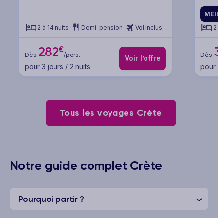
MEI
2 à 14 nuits
Demi-pension
Vol inclus
2
€
282
Dès
/pers.
Dès
Voir l’offre
pour 3 jours / 2 nuits
pour 
Tous les voyages Crète
Notre guide complet Crète
Pourquoi partir ?