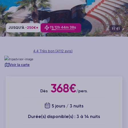
11
j
12
h
44
m
37
s
JUSQU'À
-250€*
1
/ 41
4.4 Très bon (4112 avis)
Voir la carte
368€
Dès
/pers.
5 jours / 3 nuits
Durée(s) disponible(s) : 3 à 14 nuits