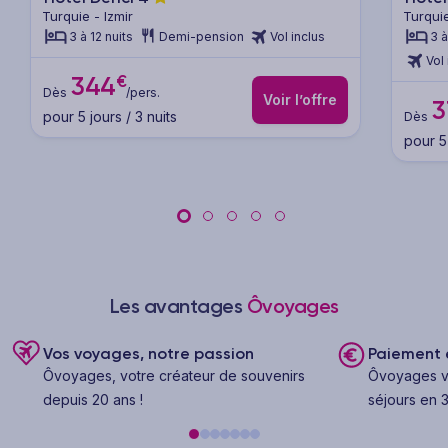
Turquie - Izmir
Turquie
3 à 12 nuits
Demi-pension
Vol inclus
3 à
Vol 
€
344
Dès
/pers.
Voir l’offre
3
pour 5 jours / 3 nuits
Dès
pour 5 
Les avantages
Ôvoyages
Vos voyages, notre passion
Paiement e
Ôvoyages, votre créateur de souvenirs
Ôvoyages v
depuis 20 ans !
séjours en 3