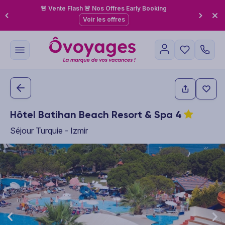
🚨 Vente Flash 🚨 Nos Offres Early Booking
Voir les offres
Hôtel Batihan Beach Resort & Spa
4
Séjour Turquie - Izmir
This carousel shows one large product image at a time. Use the P