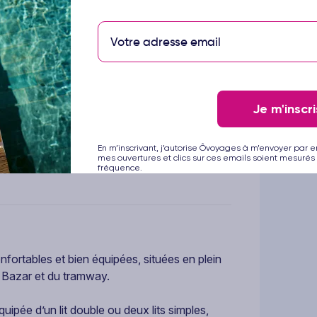
gant situé au cœur du quartier historique de
Je m'inscri
ité turque, il constitue un point de départ
atiques. Sa proximité avec le Grand Bazar, la
ageurs de découvrir facilement l’histoire, la
En m’inscrivant, j’autorise Ôvoyages à m’envoyer par e
mes ouvertures et clics sur ces emails soient mesurés 
d’un cadre raffiné et reposant pour se détendre
fréquence.
rtables et bien équipées, situées en plein
nd Bazar et du tramway.
pée d’un lit double ou deux lits simples,