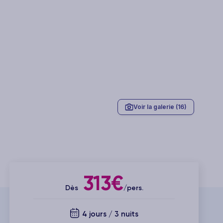
Voir la galerie (16)
313€
Dès
/pers.
4 jours / 3 nuits