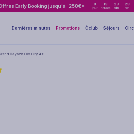
0
13
28
22
ffres Early Booking jusqu'à -250€*
jour
heures
min
sec
Dernières minutes
Promotions
Ôclub
Séjours
Circ
Grand Beyazit Old City 4*