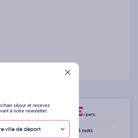
rochain séjour et recevez
313€
vant à notre newsletter.
Dès
/pers.
re ville de départ
4 jours / 3 nuits