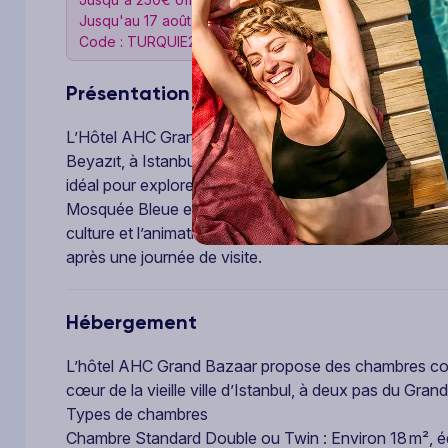
Jusqu'au 17 août 2026 !
Code : TURQUIE26
Présentation
L’Hôtel AHC Grand Bazaar 4* est un établissement élé
Beyazıt, à Istanbul. Alliant confort moderne et hospital
idéal pour explorer la vieille ville et ses sites emblém
Mosquée Bleue et le Palais de Topkapi permet aux voy
culture et l’animation d’Istanbul, tout en bénéficiant 
après une journée de visite.
Hébergement
L’hôtel AHC Grand Bazaar propose des chambres confo
cœur de la vieille ville d’Istanbul, à deux pas du Gra
Types de chambres
Chambre Standard Double ou Twin : Environ 18 m², équi