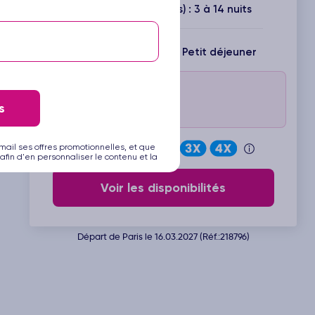
Durée(s) disponible(s) : 3 à 14 nuits
Inclus : Vols + Hôtel + Petit déjeuner
Jusqu'à 250€ offerts*
Jusqu'au 17 août 2026 !
s
Code : TURQUIE26
mail ses offres promotionnelles, et que
Payez en
afin d'en personnaliser le contenu et la
Voir les disponibilités
Départ de Paris le 16.03.2027 (Réf.:218796)