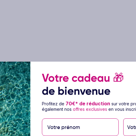
Votre cadeau
🎁
de bienvenue
70€* de réduction
Profitez de
sur votre p
ge Hôtel Grand Beyazit Old
également nos
offres exclusives
en vous inscri
Vot