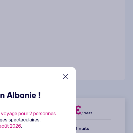
n Albanie !
333€
 voyage pour 2 personnes
Dès
/pers.
ages spectaculaires.
août 2026
.
5 jours / 3 nuits