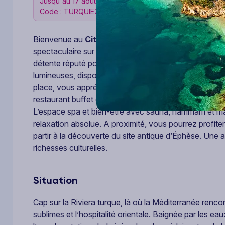
Jusqu'au 17 août 2026 !
Code : TURQUIE26
Bienvenue au
City's Hill Hotel 4*
! Situé sur les ha
spectaculaire sur la mer Icarienne et le port de plaisa
détente réputé pour son atmosphère paisible et convi
lumineuses, disposent d’un balcon et de tout l’équip
place, vous apprécierez la piscine extérieure avec sola
restaurant buffet et le bar pour partager de bons mom
L’espace spa et bien-être avec sauna, hammam et ma
relaxation absolue. A proximité, vous pourrez profite
partir à la découverte du site antique d’Éphèse. Une ad
richesses culturelles.
Situation
Cap sur la Riviera turque, là où la Méditerranée renco
sublimes et l’hospitalité orientale. Baignée par les e