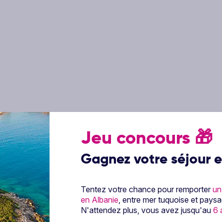
Jeu concours
🎁
Gagnez votre séjour e
 Hôtel City's Hill 4*
Tentez votre chance pour remporter
un
en Albanie
, entre mer tuquoise et pays
N'attendez plus, vous avez jusqu'au
6 