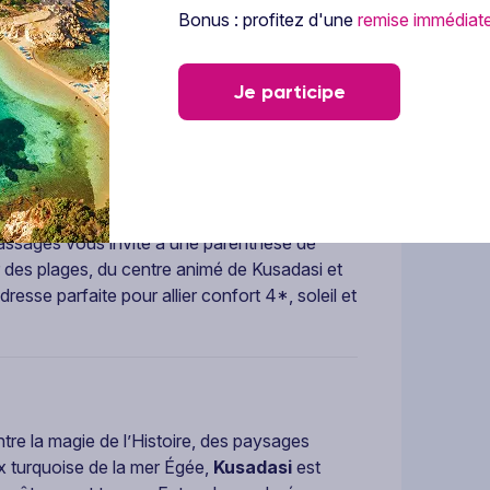
Bonus : profitez d'une
remise immédiat
uteurs de Kusadasi, avec une vue
Je participe
nce, cet hôtel 4 étoiles est un havre de
viale. Les chambres, confortables et
ement nécessaire pour un séjour agréable. Sur
rium pour vous relaxer au soleil, ainsi que le
ents autour d’un repas ou d’un verre.
ssages vous invite à une parenthèse de
r des plages, du centre animé de Kusadasi et
resse parfaite pour allier confort 4*, soleil et
ntre la magie de l’Histoire, des paysages
aux turquoise de la mer Égée,
Kusadasi
est