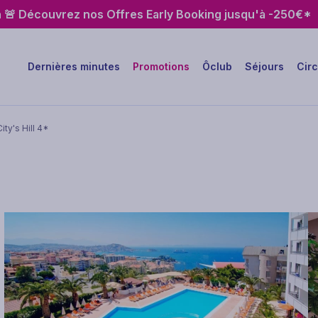
h 🚨 Découvrez nos Offres Early Booking jusqu'à -250€*
Dernières minutes
Promotions
Ôclub
Séjours
Circ
ity's Hill 4*