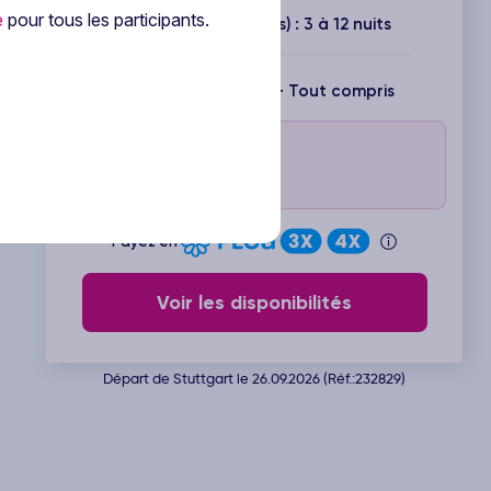
e
pour tous les participants.
Durée(s) disponible(s) : 3 à 12 nuits
Inclus : Vols + Hôtel + Tout compris
Jusqu'à 250€ offerts*
Jusqu'au 17 août 2026 !
Code : TURQUIE26
Payez en
Voir les disponibilités
Départ de Stuttgart le 26.09.2026 (Réf.:232829)