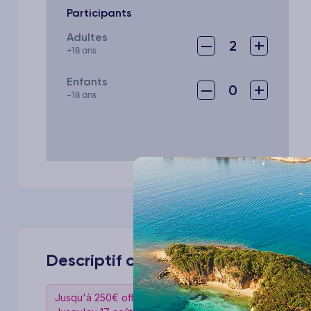
Participants
Adultes
–
+
2
+18 ans
Enfants
–
+
0
-18 ans
Descriptif complet de votre voyage
Jusqu'à 250€ offerts*