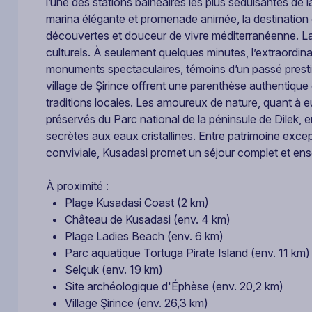
l’une des stations balnéaires les plus séduisantes de 
marina élégante et promenade animée, la destination o
découvertes et douceur de vivre méditerranéenne. La
culturels. À seulement quelques minutes, l’extraordina
monuments spectaculaires, témoins d’un passé prestig
village de Şirince offrent une parenthèse authentique 
traditions locales. Les amoureux de nature, quant à 
préservés du Parc national de la péninsule de Dilek,
secrètes aux eaux cristallines. Entre patrimoine exc
conviviale, Kusadasi promet un séjour complet et ens
À proximité :
Plage Kusadasi Coast (2 km)
Château de Kusadasi (env. 4 km)
Plage Ladies Beach (env. 6 km)
Parc aquatique Tortuga Pirate Island (env. 11 km)
Selçuk (env. 19 km)
Site archéologique d'Éphèse (env. 20,2 km)
Village Şirince (env. 26,3 km)