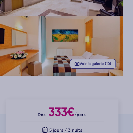
Voir la galerie (10)
333€
Dès
/pers.
5 jours / 3 nuits