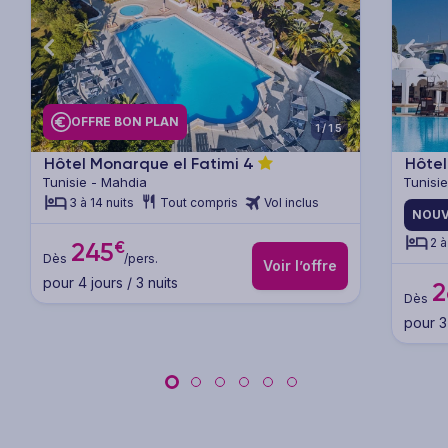
xt
Previous
Next
Previ
OFFRE BON PLAN
1/15
Hôtel Monarque el Fatimi
4
Hôtel
Tunisie - Mahdia
Tunisie
3 à 14 nuits
Tout compris
Vol inclus
NOUV
2 à
€
245
Dès
/pers.
Voir l’offre
pour 4 jours / 3 nuits
2
Dès
pour 3 