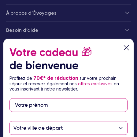
À propos d’Ôvoyages
Besoin d’aide
© 2026 Ôvoyages
Votre cadeau
🎁
de bienvenue
70€* de réduction
Profitez de
sur votre prochain
séjour et recevez également nos
offres exclusives
en
Paiement sécurisé
vous inscrivant à notre newsletter.
Paiement en 3 ou 4
fois par carte
bancaire avec
Votre ville de départ
notre partenaire
Floa