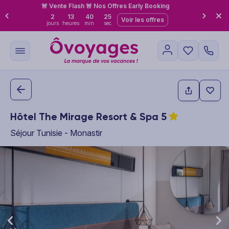
🚨 Vente Flash 🚨 Nos Offres Early Booking
2
13
40
24
Voir les offres
jours
heures
min
sec
Hôtel The Mirage Resort & Spa
5
Séjour Tunisie - Monastir
This carousel shows one large product image at a time. Use the P